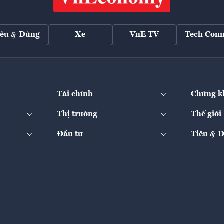
iêu & Dùng
Xe
VnE TV
Tech Conn
Tài chính
Chứng k
Thị trường
Thế giới
Đầu tư
Tiêu & 