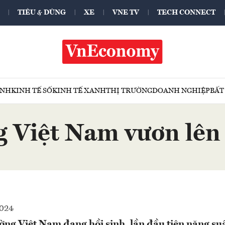
TIÊU & DÙNG
XE
VNE TV
TECH CONNECT
ÍNH
KINH TẾ SỐ
KINH TẾ XANH
THỊ TRƯỜNG
DOANH NGHIỆP
BẤT
Việt Nam vươn lên vị
2024
ng Việt Nam đang hồi sinh, lần đầu tiên năng su