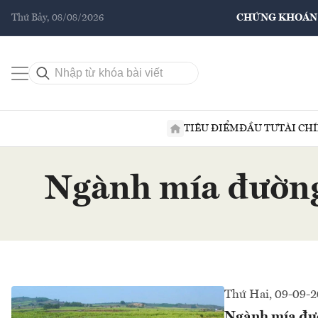
Thứ Bảy, 08/08/2026
CHỨNG KHOÁN
TIÊU ĐIỂM
ĐẦU TƯ
TÀI CH
Ngành mía đường 
Thứ Hai, 09-09-
Ngành mía đườ