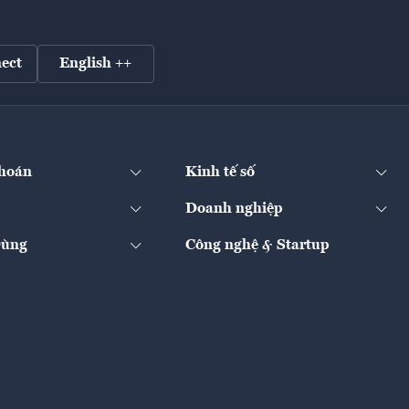
ect
English ++
hoán
Kinh tế số
Doanh nghiệp
Dùng
Công nghệ & Startup