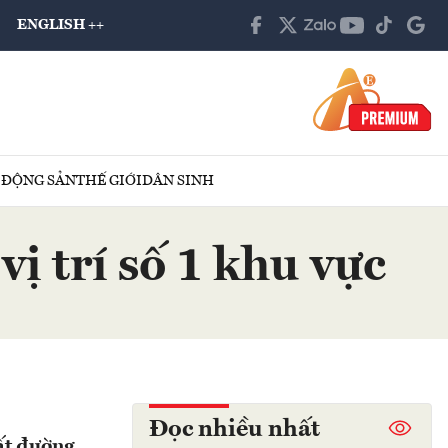
ENGLISH ++
 ĐỘNG SẢN
THẾ GIỚI
DÂN SINH
 trí số 1 khu vực
Đọc nhiều nhất
ất đường