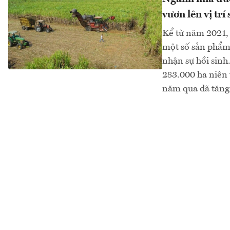
vươn lên vị trí
Kể từ năm 2021, 
một số sản phẩm
nhận sự hồi sinh
283.000 ha niên 
năm qua đã tăng 