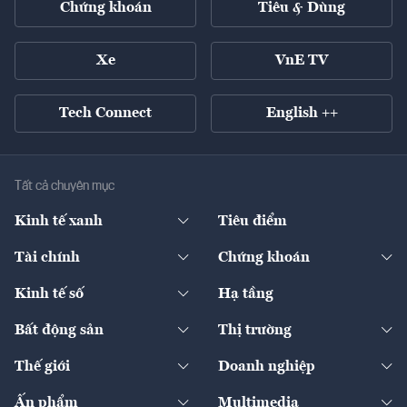
Chứng khoán
Tiêu & Dùng
Xe
VnE TV
Tech Connect
English ++
Tất cả chuyên mục
Kinh tế xanh
Tiêu điểm
Chuyển động xanh
Tài chính
Chứng khoán
Pháp lý
Ngân hàng
Doanh nghiệp niêm yết
Kinh tế số
Hạ tầng
Thương hiệu xanh
Thị trường vốn
Thị trường
Sản phẩm - Thị trường
Bất động sản
Thị trường
Diễn đàn
Thuế
Đầu tư
Tài sản số
Chính sách
Xuất nhập khẩu
Thế giới
Doanh nghiệp
Bảo hiểm
Quốc tế
Dịch vụ số
Thị trường
Khung pháp lý
Kinh tế
Chuyển động
Ấn phẩm
Multimedia
Khung pháp lý