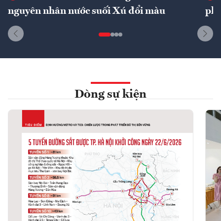
nguyên nhân nước suối Xú đổi màu
phí
Dòng sự kiện