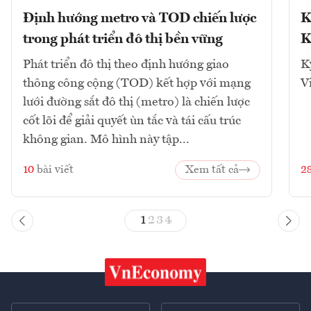
Định hướng metro và TOD chiến lược
K
trong phát triển đô thị bền vững
K
Phát triển đô thị theo định hướng giao
K
thông công cộng (TOD) kết hợp với mạng
V
lưới đường sắt đô thị (metro) là chiến lược
cốt lõi để giải quyết ùn tắc và tái cấu trúc
không gian. Mô hình này tập...
10
bài viết
Xem tất cả
2
1
2
3
4