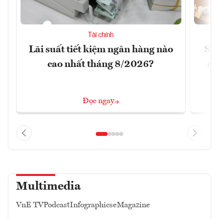
Tài chính
Lãi suất tiết kiệm ngân hàng nào
Sửa
cao nhất tháng 8/2026?
ca
Đọc ngay
Multimedia
VnE TV
Podcast
Infographics
eMagazine