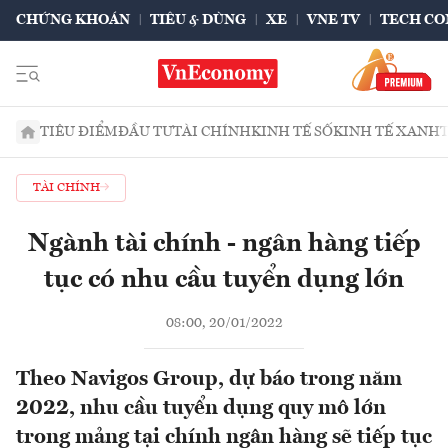
CHỨNG KHOÁN
TIÊU & DÙNG
XE
VNE TV
TECH CO
TIÊU ĐIỂM
ĐẦU TƯ
TÀI CHÍNH
KINH TẾ SỐ
KINH TẾ XANH
TÀI CHÍNH
Ngành tài chính - ngân hàng tiếp
tục có nhu cầu tuyển dụng lớn
08:00, 20/01/2022
Theo Navigos Group, dự báo trong năm
2022, nhu cầu tuyển dụng quy mô lớn
trong mảng tại chính ngân hàng sẽ tiếp tục