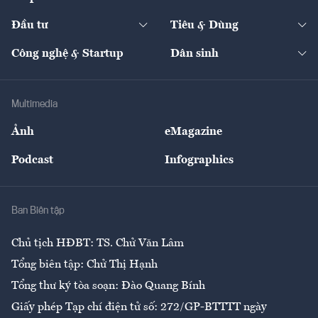
Start-up
Dự án
Công nghiệp
Chuyển động 24h
Đối thoại
The Guide
Video
Đầu tư
Tiêu & Dùng
Quản trị số
Cafe BĐS
Thị trường
Kinh doanh
Kết nối
Tạp chí kinh tế Việt Nam
eMagazine
Nhà đầu tư
Du lịch
Công nghệ & Startup
Dân sinh
Tư vấn
Nông sản
Doanh nhân
Tư vấn Tiêu & Dùng
Infographics
Hạ tầng
Sức khỏe
Khung pháp lý
Doanh nghiệp
Địa phương
Thị trường
Bảo hiểm
Multimedia
Sự kiện
Nhân lực
Ảnh
eMagazine
Đẹp +
An sinh
Podcast
Infographics
Giải trí
Y tế
Nhà
Ban Biên tập
Ẩm thực
Chủ tịch HĐBT: TS. Chử Văn Lâm
Tổng biên tập: Chử Thị Hạnh
Tổng thư ký tòa soạn: Đào Quang Bính
Giấy phép Tạp chí điện tử số: 272/GP-BTTTT ngày