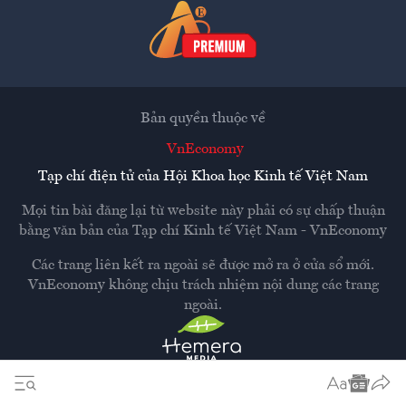
Bản quyền thuộc về
VnEconomy
Tạp chí điện tử của Hội Khoa học Kinh tế Việt Nam
Mọi tin bài đăng lại từ website này phải có sự chấp thuận
bằng văn bản của
Tạp chí Kinh tế Việt Nam - VnEconomy
Các trang liên kết ra ngoài sẽ được mở ra ở cửa sổ mới.
VnEconomy không chịu trách nhiệm nội dung các trang
ngoài.
Thiết kế và phát triển bởi
Hemera Media
Dựa trên nền tảng
Hemera AI CMS