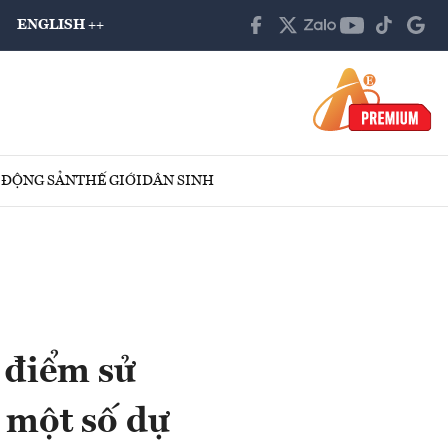
ENGLISH ++
 ĐỘNG SẢN
THẾ GIỚI
DÂN SINH
 điểm sử
o một số dự