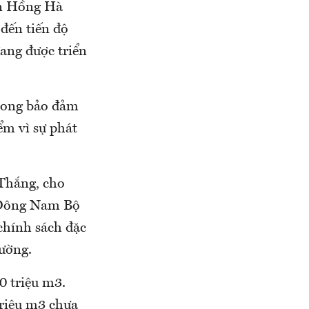
ần Hồng Hà
 đến tiến độ
đang được triển
trong bảo đảm
ểm vì sự phát
 Thắng, cho
à Đông Nam Bộ
chính sách đặc
hường.
0 triệu m3.
triệu m3 chưa