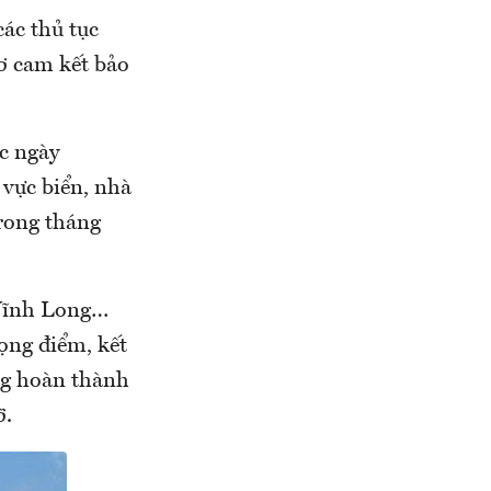
các thủ tục
sơ cam kết bảo
c ngày
 vực biển, nhà
trong tháng
 Vĩnh Long…
ọng điểm, kết
ng hoàn thành
ỡ.