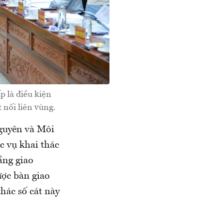
 là điều kiện
 nối liên vùng.
nguyên và Môi
 vụ khai thác
ầng giao
ược bàn giao
hác số cát này