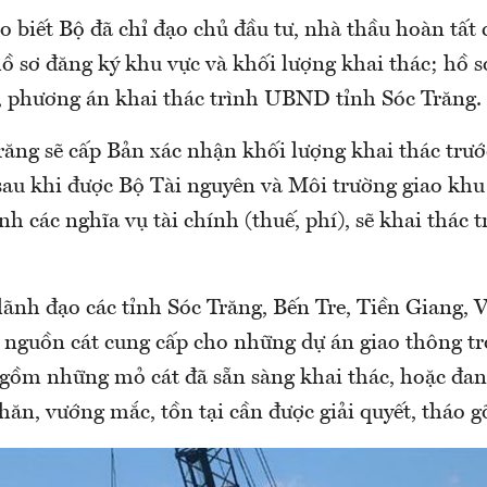
biết Bộ đã chỉ đạo chủ đầu tư, nhà thầu hoàn tất 
hồ sơ đăng ký khu vực và khối lượng khai thác; hồ 
, phương án khai thác trình UBND tỉnh Sóc Trăng.
răng sẽ cấp Bản xác nhận khối lượng khai thác trướ
sau khi được Bộ Tài nguyên và Môi trường giao khu
h các nghĩa vụ tài chính (thuế, phí), sẽ khai thác 
 lãnh đạo các tỉnh Sóc Trăng, Bến Tre, Tiền Giang,
ể nguồn cát cung cấp cho những dự án giao thông tr
, gồm những mỏ cát đã sẵn sàng khai thác, hoặc đa
hăn, vướng mắc, tồn tại cần được giải quyết, tháo g