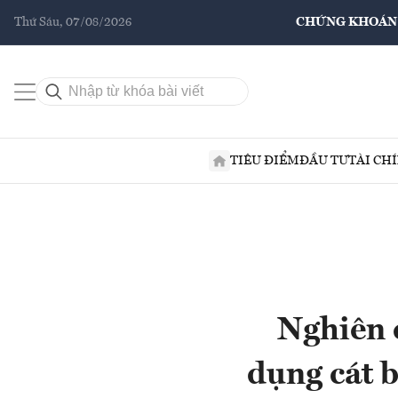
Thứ Sáu, 07/08/2026
CHỨNG KHOÁN
TIÊU ĐIỂM
ĐẦU TƯ
TÀI CH
Nghiên 
dụng cát b