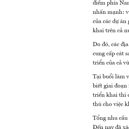
điểm phía Nam
nhấn mạnh: việ
của các dự án 
khai trên cả n
Do đó, các đị
cung cấp cát 
triển của cả v
Tại buổi làm 
biết giai đoạ
triển khai thi
thù cho việc k
Tổng nhu cầu 
Đến nay đã xá