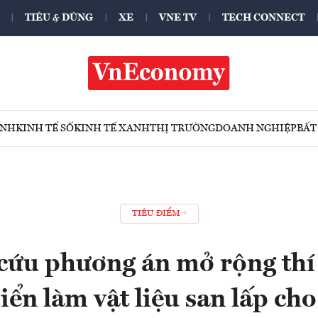
TIÊU & DÙNG
XE
VNE TV
TECH CONNECT
ÍNH
KINH TẾ SỐ
KINH TẾ XANH
THỊ TRƯỜNG
DOANH NGHIỆP
BẤT
TIÊU ĐIỂM
cứu phương án mở rộng thí
iển làm vật liệu san lấp ch