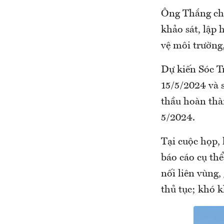
Ông Thắng cho 
khảo sát, lập 
vệ môi trường
Dự kiến Sóc T
15/5/2024 và 
thầu hoàn thàn
5/2024.
Tại cuộc họp,
báo cáo cụ th
nối liên vùng
thủ tục; khó k