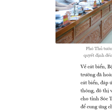
Phó Thủ tướn
quyết định đến
Về cát biển, 
trường đã hoàn
cát biển, đáp 
thông, đô thị
cho tỉnh Sóc T
để cung ứng ch