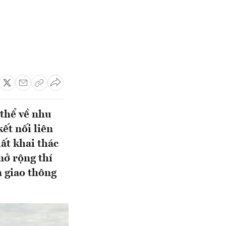
 thể về nhu
ết nối liên
ất khai thác
mở rộng thí
n giao thông