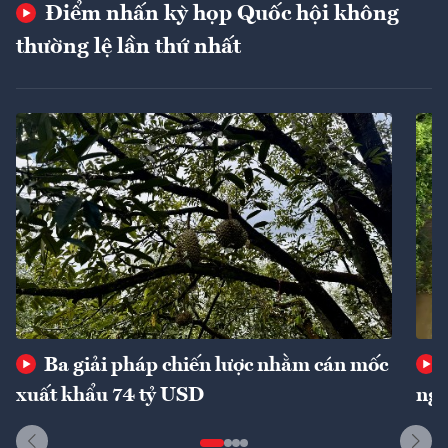
Điểm nhấn kỳ họp Quốc hội không
thường lệ lần thứ nhất
Ba giải pháp chiến lược nhằm cán mốc
xuất khẩu 74 tỷ USD
ngu