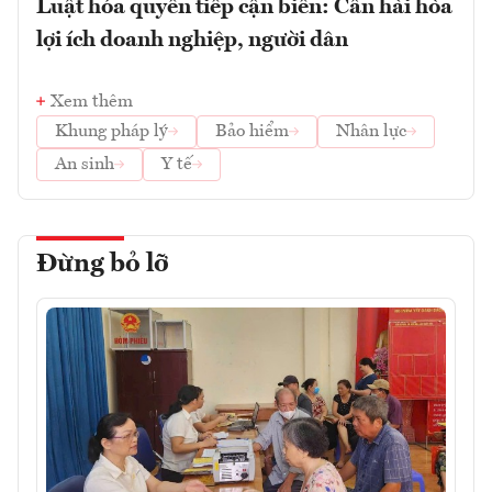
Luật hóa quyền tiếp cận biển: Cần hài hòa
lợi ích doanh nghiệp, người dân
Xem thêm
Khung pháp lý
Bảo hiểm
Nhân lực
An sinh
Y tế
Đừng bỏ lỡ