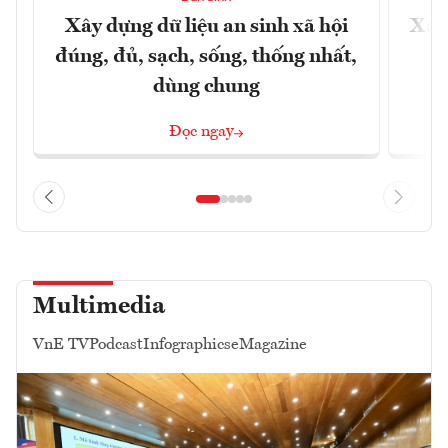
Xây dựng dữ liệu an sinh xã hội
Xây
đúng, đủ, sạch, sống, thống nhất,
dùng chung
Đọc ngay
Multimedia
VnE TV
Podcast
Infographics
eMagazine