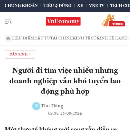
CHỨNG KHOÁN
TIÊU & DÙNG
XE
VNE TV
TECH CO
TIÊU ĐIỂM
ĐẦU TƯ
TÀI CHÍNH
KINH TẾ SỐ
KINH TẾ XANH
DÂN SINH
Người đi tìm việc nhiều nhưng
doanh nghiệp vẫn khó tuyển lao
động phù hợp
Thu Hằng
T
09:38, 25/06/2024
Một thực tế không mới song vẫn diễn ra