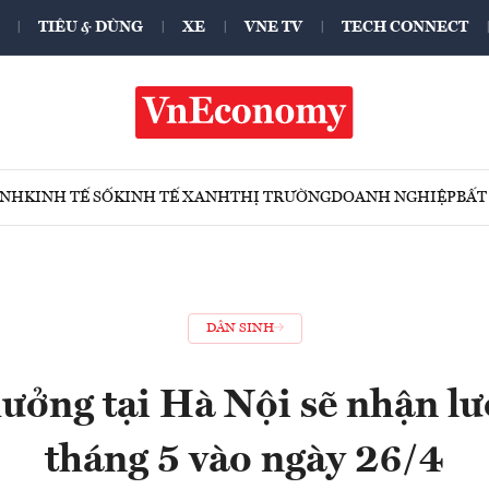
TIÊU & DÙNG
XE
VNE TV
TECH CONNECT
ÍNH
KINH TẾ SỐ
KINH TẾ XANH
THỊ TRƯỜNG
DOANH NGHIỆP
BẤT
DÂN SINH
ưởng tại Hà Nội sẽ nhận l
tháng 5 vào ngày 26/4