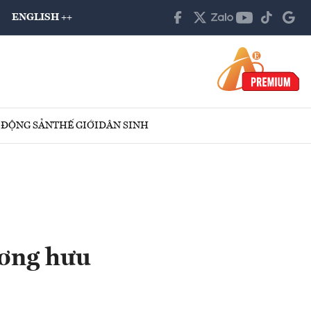
ENGLISH ++
 ĐỘNG SẢN
THẾ GIỚI
DÂN SINH
ương hưu