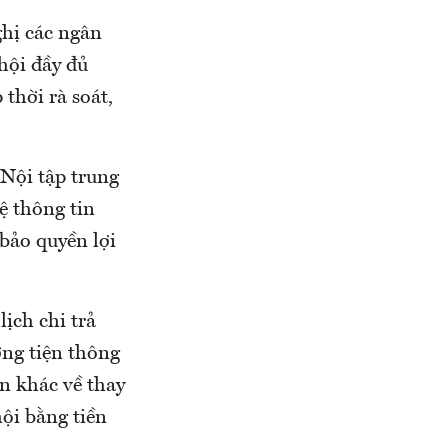
ghị các ngân
hội đầy đủ
thời rà soát,
Nội tập trung
ệ thông tin
 bảo quyền lợi
lịch chi trả
ơng tiện thông
ện khác về thay
hội bằng tiền