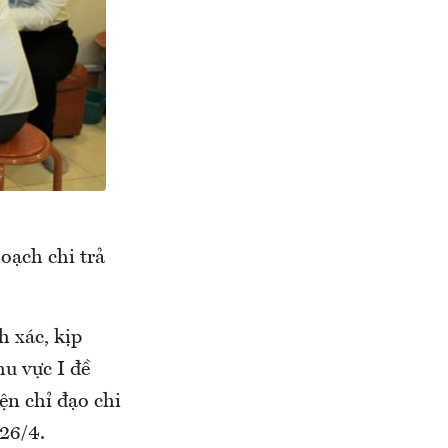
oạch chi trả
h xác, kịp
hu vực I đề
ện chỉ đạo chi
 26/4.