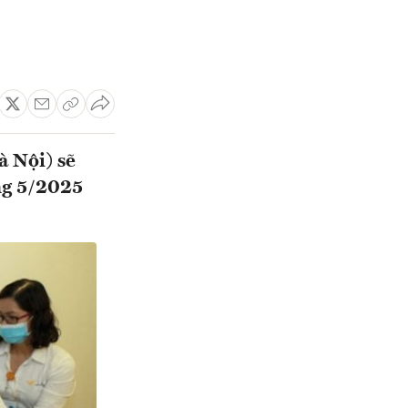
à Nội) sẽ
áng 5/2025