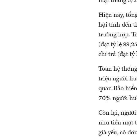
mặt tháng 5/
Hiện nay, tổng
hội tính đến 
trường hợp. T
(đạt tỷ lệ 99,
chi trả (đạt tỷ
Toàn hệ thống
triệu người hư
quan Bảo hiểm 
70% người hưở
Còn lại, người
như tiền mặt t
già yếu, cô đơ