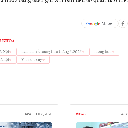
ong nước bằng cách gửi văn bản đến cơ quan Bảo hiể
Ừ KHOÁ
à Nội
lịch chi trả lương hưu tháng 5.2025
lương hưu
xã hội
Vneconomy
Video
14:41, 09/08/2026
14:3