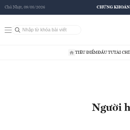
Chủ Nhật, 09/08/2026
CHỨNG KHOÁN
TIÊU ĐIỂM
ĐẦU TƯ
TÀI CH
Người h