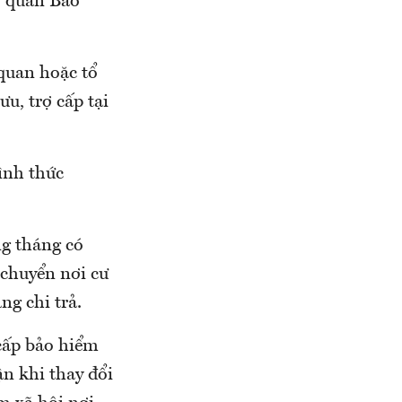
ơ quan Bảo
 quan hoặc tổ
u, trợ cấp tại
ình thức
ng tháng có
 chuyển nơi cư
ng chi trả.
cấp bảo hiểm
ận khi thay đổi