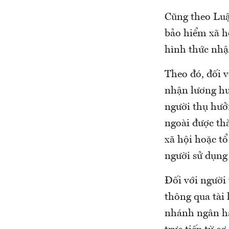
Cũng theo Luậ
bảo hiểm xã h
hình thức nhậ
Theo đó, đối v
nhận lương hư
người thụ hưở
ngoài được th
xã hội hoặc t
người sử dụng
Đối với người
thông qua tài
nhánh ngân hà