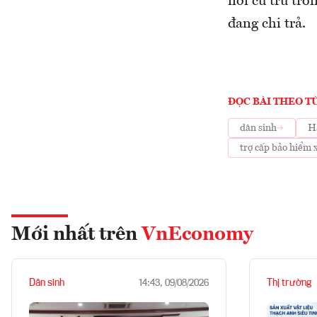
nơi cư trú tr
đang chi trả.
ĐỌC BÀI THEO T
dân sinh
H
trợ cấp bảo hiểm 
Mới nhất trên
VnEconomy
Dân sinh
Thị trường
14:43, 09/08/2026