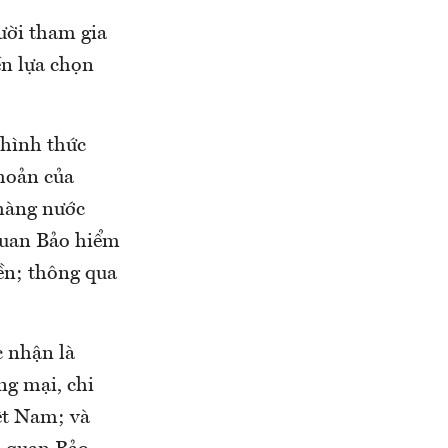
ười tham gia
ền lựa chọn
 hình thức
hoản của
hàng nước
 quan Bảo hiểm
ền; thông qua
c nhận là
ng mại, chi
ệt Nam; và