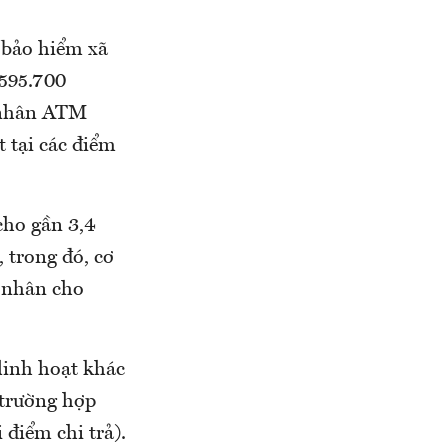
p bảo hiểm xã
 595.700
á nhân ATM
t tại các điểm
cho gần 3,4
 trong đó, cơ
á nhân cho
 linh hoạt khác
c trường hợp
 điểm chi trả).