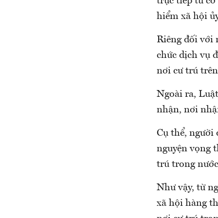
trực tiếp từ c
hiểm xã hội ủ
Riêng đối với 
chức dịch vụ đ
nơi cư trú trê
Ngoài ra, Luậ
nhận, nơi nhậ
Cụ thể, người
nguyện vọng t
trú trong nước
Như vậy, từ n
xã hội hàng th