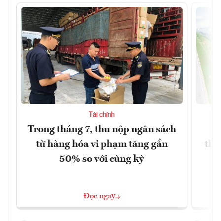
Tài chính
Trong tháng 7, thu nộp ngân sách
G
từ hàng hóa vi phạm tăng gần
thá
50% so với cùng kỳ
Đọc ngay