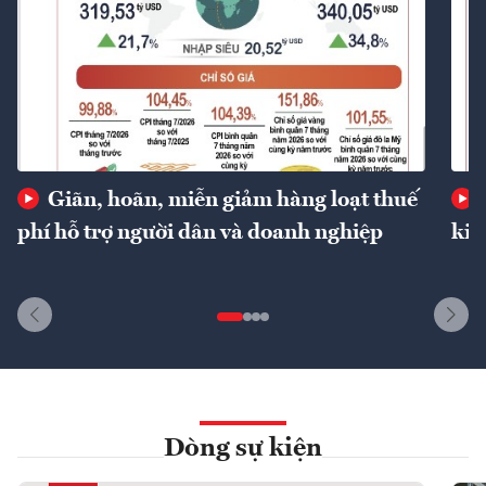
Giãn, hoãn, miễn giảm hàng loạt thuế
phí hỗ trợ người dân và doanh nghiệp
kin
Dòng sự kiện