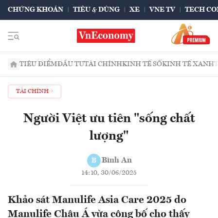
CHỨNG KHOÁN
TIÊU & DÙNG
XE
VNE TV
TECH CO
TIÊU ĐIỂM
ĐẦU TƯ
TÀI CHÍNH
KINH TẾ SỐ
KINH TẾ XANH
TÀI CHÍNH
Người Việt ưu tiên "sống chất
lượng"
Bình An
B
14:10, 30/06/2025
Khảo sát Manulife Asia Care 2025 do
Manulife Châu Á vừa công bố cho thấy