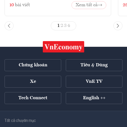
10
bài viết
Xem tất cả
2
1
2
3
4
Chứng khoán
Tiêu & Dùng
Xe
VnE TV
Tech Connect
English ++
Tất cả chuyên mục