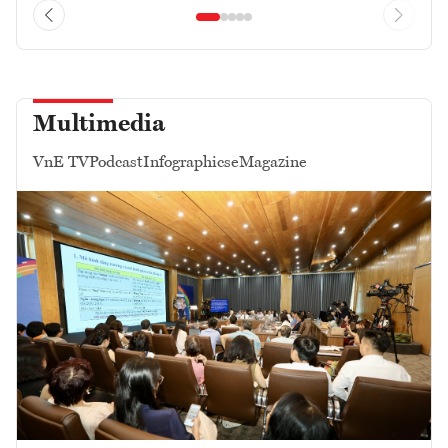
Multimedia
VnE TV
Podcast
Infographics
eMagazine