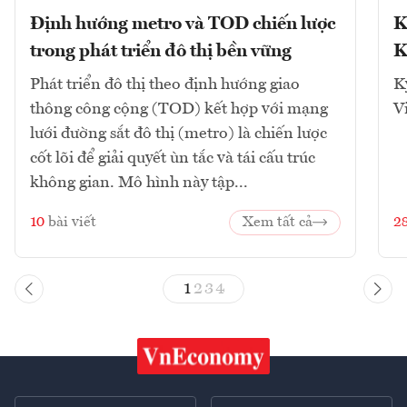
Định hướng metro và TOD chiến lược
K
trong phát triển đô thị bền vững
K
Phát triển đô thị theo định hướng giao
K
thông công cộng (TOD) kết hợp với mạng
V
lưới đường sắt đô thị (metro) là chiến lược
cốt lõi để giải quyết ùn tắc và tái cấu trúc
không gian. Mô hình này tập...
10
bài viết
Xem tất cả
2
1
2
3
4