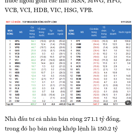
nước ngoài gồm các mã: MSN, MWG, HPG,
VCB, VCI, HDB, VIC, HSG, VPB.
Nhà đầu tư cá nhân bán ròng 271.1 tỷ đồng,
trong đó họ bán ròng khớp lệnh là 150.2 tỷ