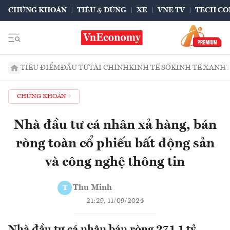
CHỨNG KHOÁN
TIÊU & DÙNG
XE
VNE TV
TECH CO
TIÊU ĐIỂM
ĐẦU TƯ
TÀI CHÍNH
KINH TẾ SỐ
KINH TẾ XANH
CHỨNG KHOÁN
Nhà đầu tư cá nhân xả hàng, bán
ròng toàn cổ phiếu bất động sản
và công nghệ thông tin
Thu Minh
T
21:29, 11/09/2024
Nhà đầu tư cá nhân bán ròng 271.1 tỷ