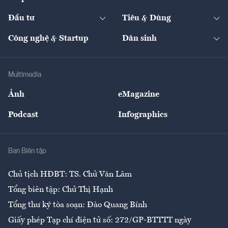
Khung pháp lý
Start-up
Dự án
Công nghiệp
Chuyển động 24h
Đối thoại
The Guide
Video
Đầu tư
Tiêu & Dùng
Quản trị số
Cafe BĐS
Thị trường
Kinh doanh
Kết nối
Tạp chí kinh tế Việt Nam
eMagazine
Nhà đầu tư
Du lịch
Công nghệ & Startup
Dân sinh
Tư vấn
Nông sản
Doanh nhân
Tư vấn Tiêu & Dùng
Infographics
Hạ tầng
Sức khỏe
Khung pháp lý
Doanh nghiệp
Địa phương
Thị trường
Bảo hiểm
Multimedia
Sự kiện
Nhân lực
Ảnh
eMagazine
Đẹp +
An sinh
Podcast
Infographics
Giải trí
Y tế
Nhà
Ban Biên tập
Ẩm thực
Chủ tịch HĐBT: TS. Chử Văn Lâm
Tổng biên tập: Chử Thị Hạnh
Tổng thư ký tòa soạn: Đào Quang Bính
Giấy phép Tạp chí điện tử số: 272/GP-BTTTT ngày