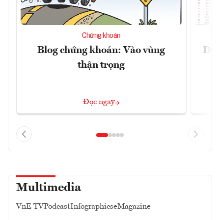
Chứng khoán
Blog chứng khoán: Vào vùng
Dự 
thận trọng
t
Đọc ngay
Multimedia
VnE TV
Podcast
Infographics
eMagazine