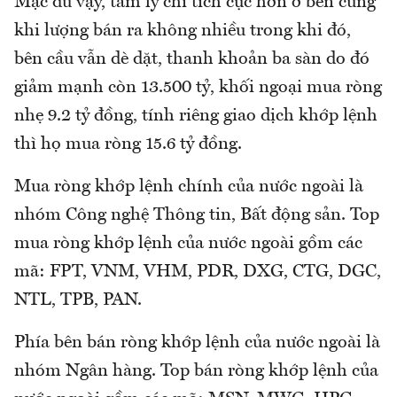
Mặc dù vậy, tâm lý chỉ tích cực hơn ở bên cung
khi lượng bán ra không nhiều trong khi đó,
bên cầu vẫn dè dặt, thanh khoản ba sàn do đó
giảm mạnh còn 13.500 tỷ, khối ngoại mua ròng
nhẹ 9.2 tỷ đồng, tính riêng giao dịch khớp lệnh
thì họ mua ròng 15.6 tỷ đồng.
Mua ròng khớp lệnh chính của nước ngoài là
nhóm Công nghệ Thông tin, Bất động sản. Top
mua ròng khớp lệnh của nước ngoài gồm các
mã: FPT, VNM, VHM, PDR, DXG, CTG, DGC,
NTL, TPB, PAN.
Phía bên bán ròng khớp lệnh của nước ngoài là
nhóm Ngân hàng. Top bán ròng khớp lệnh của