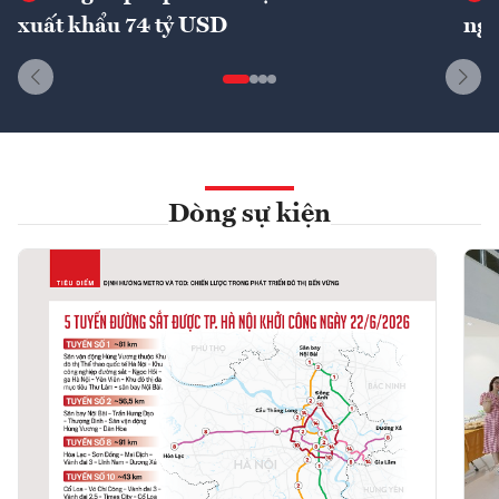
xuất khẩu 74 tỷ USD
ngu
Dòng sự kiện