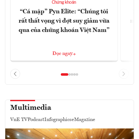
Chứng khoán
“Cá mập” Pyn Elite: “Chúng tôi
15
rất thất vọng vì đợt suy giảm vừa
mặt
qua của chứng khoán Việt Nam”
Đọc ngay
Multimedia
VnE TV
Podcast
Infographics
eMagazine