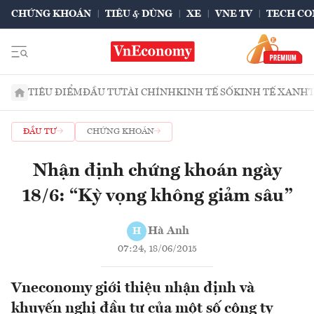
CHỨNG KHOÁN
TIÊU & DÙNG
XE
VNE TV
TECH CO
TIÊU ĐIỂM
ĐẦU TƯ
TÀI CHÍNH
KINH TẾ SỐ
KINH TẾ XANH
ĐẦU TƯ
CHỨNG KHOÁN
Nhận định chứng khoán ngày
18/6: “Kỳ vọng không giảm sâu”
Hà Anh
H
07:24, 18/06/2015
Vneconomy giới thiệu nhận định và
khuyến nghị đầu tư của một số công ty