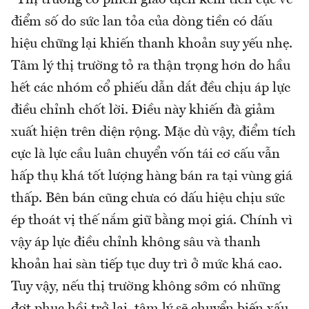
điểm số do sức lan tỏa của dòng tiền có dấu
hiệu chững lại khiến thanh khoản suy yếu nhẹ.
Tâm lý thị trường tỏ ra thận trọng hơn do hầu
hết các nhóm cổ phiếu dẫn dắt đều chịu áp lực
điều chỉnh chốt lời. Điều này khiến đà giảm
xuất hiện trên diện rộng. Mặc dù vậy, điểm tích
cực là lực cầu luân chuyển vốn tái cơ cấu vẫn
hấp thụ khá tốt lượng hàng bán ra tại vùng giá
thấp. Bên bán cũng chưa có dấu hiệu chịu sức
ép thoát vị thế nắm giữ bằng mọi giá. Chính vì
vậy áp lực điều chỉnh không sâu và thanh
khoản hai sàn tiếp tục duy trì ở mức khá cao.
Tuy vậy, nếu thị trường không sớm có những
đợt phục hồi trở lại, tâm lý sẽ chuyển biến xấu