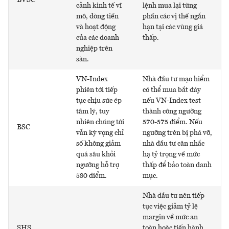
cảnh kinh tế vĩ
lệnh mua lại từng
mô, dòng tiền
phần các vị thế ngắn
và hoạt động
hạn tại các vùng giá
của các doanh
thấp.
nghiệp trên
sàn.
VN-Index
Nhà đầu tư mạo hiểm
phiên tới tiếp
có thể mua bắt đáy
tục chịu sức ép
nếu VN-Index test
tâm lý, tuy
thành công ngưỡng
nhiên chúng tôi
570-575 điểm. Nếu
BSC
vẫn kỳ vọng chỉ
ngưỡng trên bị phá vỡ,
số không giảm
nhà đầu tư cân nhắc
quá sâu khỏi
hạ tỷ trọng về mức
ngưỡng hỗ trợ
thấp để bảo toàn danh
580 điểm.
mục.
Nhà đầu tư nên tiếp
tục việc giảm tỷ lệ
margin về mức an
SHS
toàn hoặc tiến hành