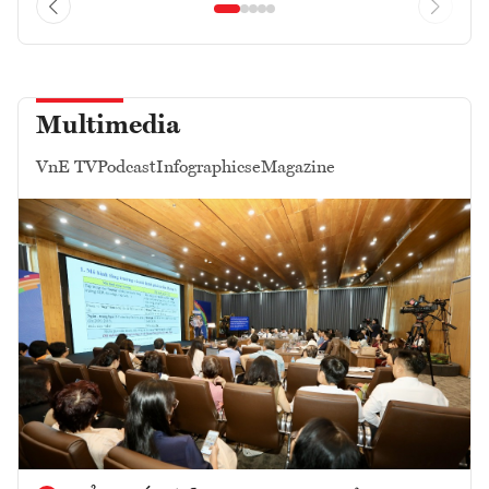
Multimedia
VnE TV
Podcast
Infographics
eMagazine