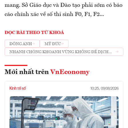
mang. Sở Giáo dục và Đào tạo phải sớm có báo
cáo chính xác về số thi sinh F0, F1, F2...
ĐỌC BÀI THEO TỪ KHOÁ
ĐÔNG ANH
MỸ ĐỨC
NHANH CHÓNG KHOANH VÙNG KHÔNG ĐỂ DỊCH
TIẾP TỤC LÂY LAN
Mới nhất trên
VnEconomy
Kinh tế số
10:25, 09/08/2026