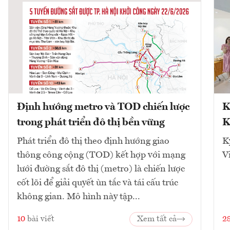
Định hướng metro và TOD chiến lược
K
trong phát triển đô thị bền vững
K
Phát triển đô thị theo định hướng giao
K
thông công cộng (TOD) kết hợp với mạng
V
lưới đường sắt đô thị (metro) là chiến lược
cốt lõi để giải quyết ùn tắc và tái cấu trúc
không gian. Mô hình này tập...
10
bài viết
Xem tất cả
2