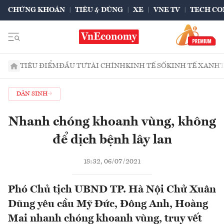
CHỨNG KHOÁN
TIÊU & DÙNG
XE
VNE TV
TECH CO
TIÊU ĐIỂM
ĐẦU TƯ
TÀI CHÍNH
KINH TẾ SỐ
KINH TẾ XANH
DÂN SINH
Nhanh chóng khoanh vùng, không
để dịch bệnh lây lan
18:32, 06/07/2021
Phó Chủ tịch UBND TP. Hà Nội Chử Xuân
Dũng yêu cầu Mỹ Đức, Đông Anh, Hoàng
Mai nhanh chóng khoanh vùng, truy vết