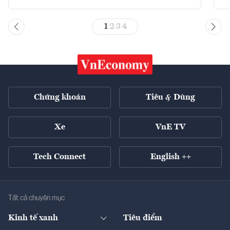
1
2
3
4
Chứng khoán
Tiêu & Dùng
Xe
VnE TV
Tech Connect
English ++
Tất cả chuyên mục
Kinh tế xanh
Tiêu điểm