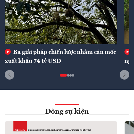
Ba giải pháp chiến lược nhằm cán mốc
xuất khẩu 74 tỷ USD
ngu
Dòng sự kiện