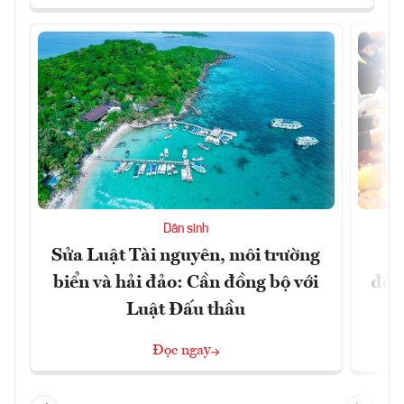
Dân sinh
Sửa Luật Tài nguyên, môi trường
L
biển và hải đảo: Cần đồng bộ với
đổi)
Luật Đấu thầu
Đọc ngay