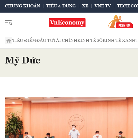
CHỨNG KHOÁN
TIÊU & DÙNG
XE
VNE TV
TECH CO
TIÊU ĐIỂM
ĐẦU TƯ
TÀI CHÍNH
KINH TẾ SỐ
KINH TẾ XANH
Mỹ Đức