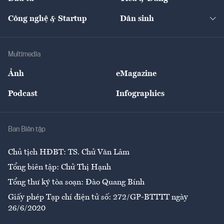
Quản trị số
Cafe BĐS
Thị trường
Kinh doanh
Kết nối
Tạp chí kinh tế Việt Nam
eMagazine
Nhà đầu tư
Du lịch
Công nghệ & Startup
Dân sinh
Tư vấn
Nông sản
Doanh nhân
Tư vấn Tiêu & Dùng
Infographics
Hạ tầng
Sức khỏe
Khung pháp lý
Doanh nghiệp
Địa phương
Thị trường
Bảo hiểm
Multimedia
Sự kiện
Nhân lực
Ảnh
eMagazine
Đẹp +
An sinh
Podcast
Infographics
Giải trí
Y tế
Nhà
Ban Biên tập
Ẩm thực
Chủ tịch HĐBT: TS. Chử Văn Lâm
Tổng biên tập: Chử Thị Hạnh
Tổng thư ký tòa soạn: Đào Quang Bính
Giấy phép Tạp chí điện tử số: 272/GP-BTTTT ngày
26/6/2020