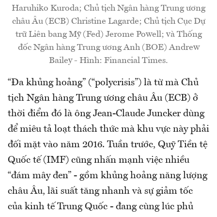
Haruhiko Kuroda; Chủ tịch Ngân hàng Trung ương
châu Âu (ECB) Christine Lagarde; Chủ tịch Cục Dự
trữ Liên bang Mỹ (Fed) Jerome Powell; và Thống
đốc Ngân hàng Trung ương Anh (BOE) Andrew
Bailey - Hình: Financial Times.
“Đa khủng hoảng” (“polycrisis”) là từ mà Chủ
tịch Ngân hàng Trung ương châu Âu (ECB) ở
thời điểm đó là ông Jean-Claude Juncker dùng
để miêu tả loạt thách thức mà khu vực này phải
đối mặt vào năm 2016. Tuần trước, Quỹ Tiền tệ
Quốc tế (IMF) cũng nhấn mạnh việc nhiều
“đám mây đen” - gồm khủng hoảng năng lượng
châu Âu, lãi suất tăng nhanh và sự giảm tốc
của kinh tế Trung Quốc - đang cùng lúc phủ