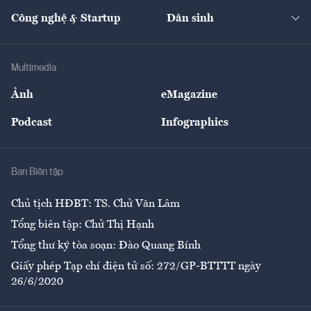
Kinh doanh
Kết nối
Tạp chí kinh tế Việt Nam
eMagazine
Nhà đầu tư
Du lịch
Công nghệ & Startup
Dân sinh
Tư vấn
Nông sản
Doanh nhân
Tư vấn Tiêu & Dùng
Infographics
Hạ tầng
Sức khỏe
Khung pháp lý
Doanh nghiệp
Địa phương
Thị trường
Bảo hiểm
Multimedia
Sự kiện
Nhân lực
Ảnh
eMagazine
Đẹp +
An sinh
Podcast
Infographics
Giải trí
Y tế
Nhà
Ban Biên tập
Ẩm thực
Chủ tịch HĐBT: TS. Chử Văn Lâm
Tổng biên tập: Chử Thị Hạnh
Tổng thư ký tòa soạn: Đào Quang Bính
Giấy phép Tạp chí điện tử số: 272/GP-BTTTT ngày
26/6/2020