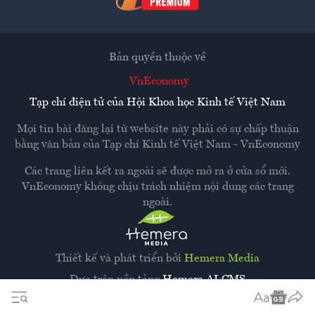
Bản quyền thuộc về
VnEconomy
Tạp chí điện tử của Hội Khoa học Kinh tế Việt Nam
Mọi tin bài đăng lại từ website này phải có sự chấp thuận
bằng văn bản của
Tạp chí Kinh tế Việt Nam - VnEconomy
Các trang liên kết ra ngoài sẽ được mở ra ở cửa sổ mới.
VnEconomy không chịu trách nhiệm nội dung các trang
ngoài.
Thiết kế và phát triển bởi
Hemera Media
Dựa trên nền tảng
Hemera AI CMS