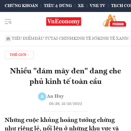
CHỨNG KHOÁN
TIÊU & DÙNG
XE
VNE TV
TECH CO
TIÊU ĐIỂM
ĐẦU TƯ
TÀI CHÍNH
KINH TẾ SỐ
KINH TẾ XANH
THẾ GIỚI
Nhiều "đám mây đen" đang che
phủ kinh tế toàn cầu
An Huy
A
08:39, 18/10/2022
Những cuộc khủng hoảng tưởng chừng
như riêng lẻ, nổi lên ở những khu vực và