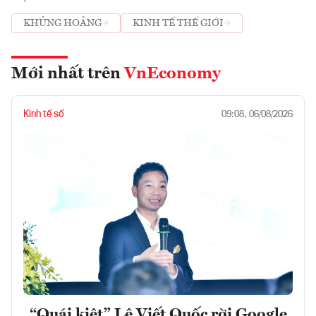
KHỦNG HOẢNG
KINH TẾ THẾ GIỚI
Mới nhất trên
VnEconomy
Kinh tế số
09:08, 06/08/2026
“Quái kiệt” Lê Viết Quốc rời Google