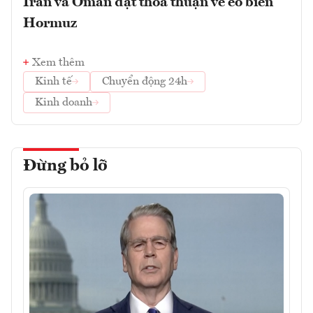
Iran và Oman đạt thỏa thuận về eo biển
Hormuz
Xem thêm
Kinh tế
Chuyển động 24h
Kinh doanh
Đừng bỏ lỡ