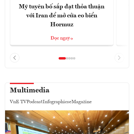
Mỹ tuyên bố sắp đạt thỏa thuận
“
với Iran để mở cửa eo biển
g
Hormuz
Đọc ngay
Multimedia
VnE TV
Podcast
Infographics
eMagazine