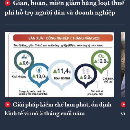
Giãn, hoãn, miễn giảm hàng loạt thuế
phí hỗ trợ người dân và doanh nghiệp
Giải pháp kiềm chế lạm phát, ổn định
kinh tế vĩ mô 5 tháng cuối năm
về 