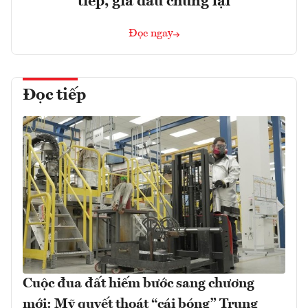
tiếp, giá dầu chững lại
Đọc ngay
Đọc tiếp
Cuộc đua đất hiếm bước sang chương
mới: Mỹ quyết thoát “cái bóng” Trung