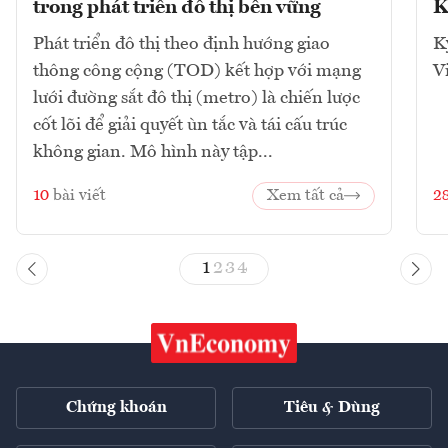
trong phát triển đô thị bền vững
K
Phát triển đô thị theo định hướng giao
K
thông công cộng (TOD) kết hợp với mạng
V
lưới đường sắt đô thị (metro) là chiến lược
cốt lõi để giải quyết ùn tắc và tái cấu trúc
không gian. Mô hình này tập...
10
bài viết
Xem tất cả
2
1
2
3
4
Chứng khoán
Tiêu & Dùng