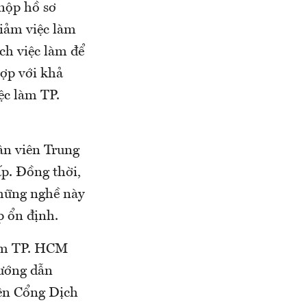
nộp hồ sơ
iảm việc làm
ch việc làm để
hợp với khả
ệc làm TP.
ân viên Trung
p. Đồng thời,
Những nghề này
p ổn định.
làm TP. HCM
hướng dẫn
rên Cổng Dịch