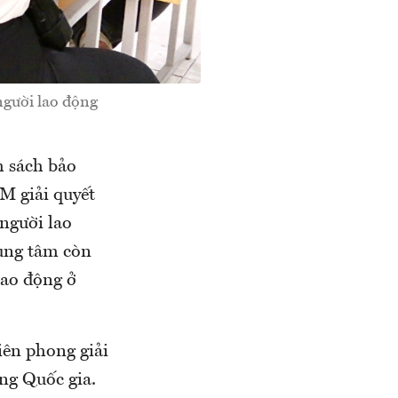
người lao động
h sách bảo
M giải quyết
người lao
ung tâm còn
lao động ở
iên phong giải
ng Quốc gia.