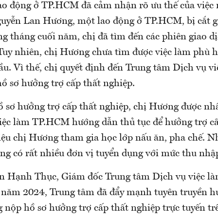
ao động ở TP.HCM đã cảm nhận rõ ưu thế của việc 
guyễn Lan Hương, một lao động ở TP.HCM, bị cắt g
g tháng cuối năm, chị đã tìm đến các phiên giao dị
 Tuy nhiên, chị Hương chưa tìm được việc làm phù 
u. Vì thế, chị quyết định đến Trung tâm Dịch vụ vi
 sơ hưởng trợ cấp thất nghiệp.
ồ sơ hưởng trợ cấp thất nghiệp, chị Hương được nh
iệc làm TP.HCM hướng dẫn thủ tục để hưởng trợ cấ
thiệu chị Hương tham gia học lớp nấu ăn, pha chế. 
ong có rất nhiều đơn vị tuyển dụng với mức thu nhậ
n Hạnh Thục, Giám đốc Trung tâm Dịch vụ việc 
g năm 2024, Trung tâm đã đẩy mạnh tuyên truyền 
g nộp hồ sơ hưởng trợ cấp thất nghiệp trực tuyến t