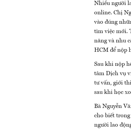
Nhiều người l
online. Chị N
vào đúng nhữn
tìm việc mới.
năng và nhu cầ
HCM để nộp hồ
Sau khi nộp h
tâm Dịch vụ v
tư vấn, giới 
sau khi học x
Bà Nguyễn Vă
cho biết tron
người lao độn