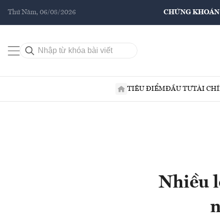
Thứ Năm, 06/08/2026
CHỨNG KHOÁN
TIÊU ĐIỂM
ĐẦU TƯ
TÀI CH
Nhiều l
n