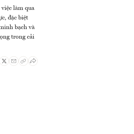
n việc làm qua
c, đặc biệt
h minh bạch và
ọng trong cải