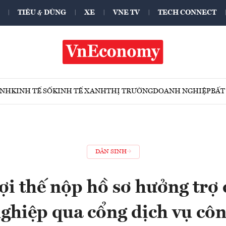
TIÊU & DÙNG
XE
VNE TV
TECH CONNECT
ÍNH
KINH TẾ SỐ
KINH TẾ XANH
THỊ TRƯỜNG
DOANH NGHIỆP
BẤT
DÂN SINH
ợi thế nộp hồ sơ hưởng trợ 
ghiệp qua cổng dịch vụ cô