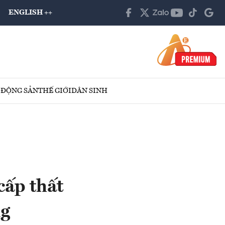
ENGLISH ++
 ĐỘNG SẢN
THẾ GIỚI
DÂN SINH
cấp thất
ng