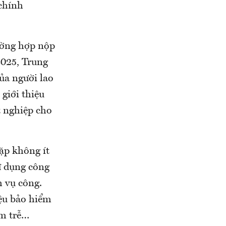
 chính
ường hợp nộp
2025, Trung
của người lao
 giới thiệu
t nghiệp cho
ặp không ít
ử dụng công
h vụ công.
iệu bảo hiểm
ậm trễ…