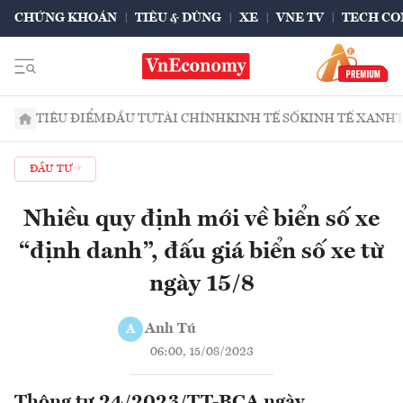
CHỨNG KHOÁN
TIÊU & DÙNG
XE
VNE TV
TECH CO
TIÊU ĐIỂM
ĐẦU TƯ
TÀI CHÍNH
KINH TẾ SỐ
KINH TẾ XANH
ĐẦU TƯ
Nhiều quy định mới về biển số xe
“định danh”, đấu giá biển số xe từ
ngày 15/8
Anh Tú
A
06:00, 15/08/2023
Thông tư 24/2023/TT-BCA ngày