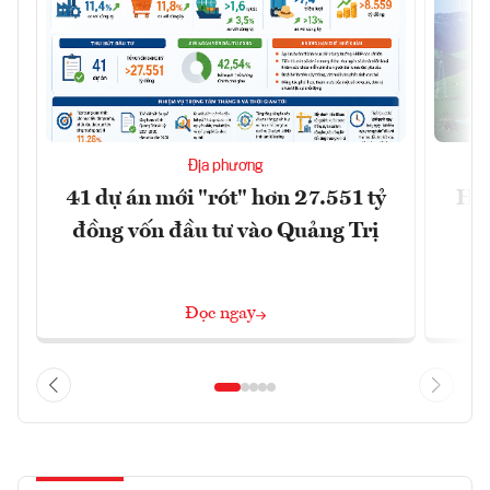
Địa phương
41 dự án mới "rót" hơn 27.551 tỷ
Hà 
đồng vốn đầu tư vào Quảng Trị
4 
Đọc ngay