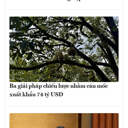
Ba giải pháp chiến lược nhằm cán mốc
xuất khẩu 74 tỷ USD