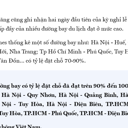
hãng cũng ghi nhận hai ngày đầu tiên của kỳ nghỉ lễ
lấp đầy của nhiều đường bay du lịch đạt ở mức cao.
nes thống kê một số đường bay như: Hà Nội - Huế,
ới, Nha Trang; Tp Hồ Chí Minh - Phú Quốc, Tuy 
Vân Đồn… có tỷ lệ đặt chỗ 70-90%.
ờng bay có tỷ lệ đặt chỗ đã đạt trên 90% đến 1
, Hà Nội - Quy Nhơn, Hà Nội - Quảng Bình, Hà
 Nội - Tuy Hòa, Hà Nội - Điện Biên, TP.HCM
Tuy Hòa, TP.HCM - Phú Quốc, TP.HCM - Điện B
không Việt Nam.