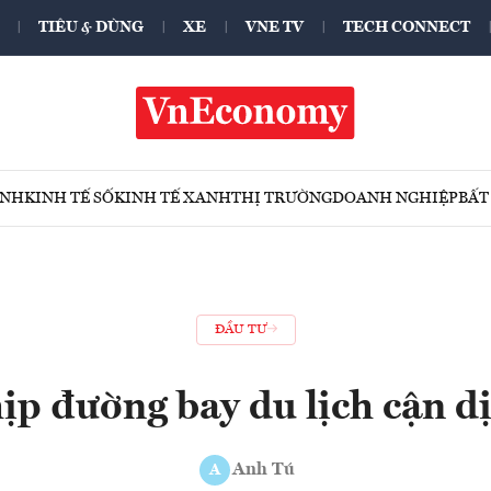
TIÊU & DÙNG
XE
VNE TV
TECH CONNECT
ÍNH
KINH TẾ SỐ
KINH TẾ XANH
THỊ TRƯỜNG
DOANH NGHIỆP
BẤT
ĐẦU TƯ
p đường bay du lịch cận dị
Anh Tú
A