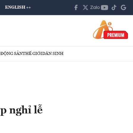
ENGLISH ++
 ĐỘNG SẢN
THẾ GIỚI
DÂN SINH
p nghỉ lễ