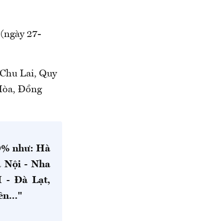
 (ngày 27-
 Chu Lai, Quy
Hòa, Đồng
00% như: Hà
 Nội - Nha
 - Đà Lạt,
iên…"