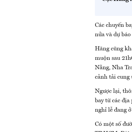
Các chuyến ba
nửa và dự báo 
Hãng cũng kha
muộn sau 21h0
Nẵng, Nha Tr
cảnh tải cung 
Ngược lại, th
bay từ các đị
nghỉ lễ đang 
Có một số đườ