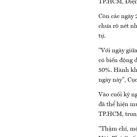
TP.HCM, Điện 
Còn các ngày 2
chưa rõ nét n
tự.
"Với ngày giữa
có biến động đ
50%. Hành khá
ngày này", Cụ
Vào cuối kỳ ngh
đã thể hiện mứ
TP.HCM, trung
"Thậm chí, mộ