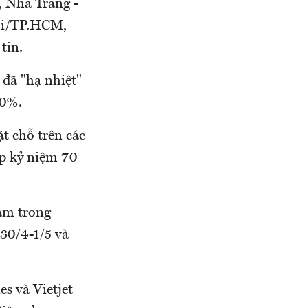
, Nha Trang -
ội/TP.HCM,
tin.
đã "hạ nhiệt"
50%.
t chỗ trên các
ịp kỷ niệm 70
ằm trong
 30/4-1/5 và
s và Vietjet