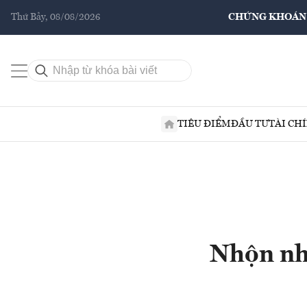
Thứ Bảy, 08/08/2026
CHỨNG KHOÁN
TIÊU ĐIỂM
ĐẦU TƯ
TÀI CH
Nhộn nhị