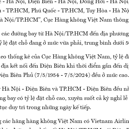
 - Hà Nội, Điện Biên - Hà Nội, Đồng Hới - Hà Nội
ku - TP.HCM, Phú Quốc - TP.HCM, Tuy Hòa - Hà N
à Nội/TP.HCM", Cục Hàng không Việt Nam thông 
, các đường bay từ Hà Nội/TP.HCM đến địa phương 
ỷ lệ đặt chỗ đang ở mức vừa phải, trung bình dưới 
heo thống kê của Cục Hàng không Việt Nam, tỷ lệ đặ
 địa kết nối đến Điện Biên khi thời điểm gần đến d
iện Biên Phủ (7/5/1954 - 7/5/2024) đều ở mức cao.
 Hà Nội - Điện Biên và TP.HCM - Điện Biên đều n
 bay có tỷ lệ đặt chỗ cao, xuyên suốt cả kỳ nghỉ lễ
 tục duy trì trong những ngày kế tiếp.
ng các hãng hàng không Việt Nam có Vietnam Airline