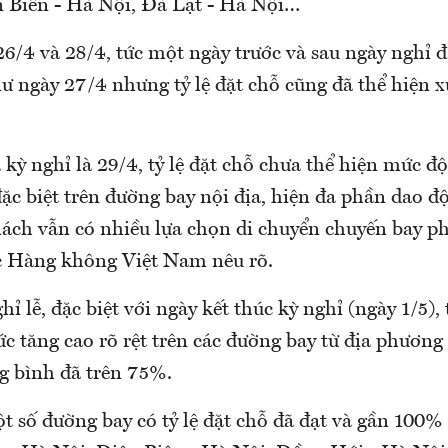
Biên - Hà Nội, Đà Lạt - Hà Nội…
6/4 và 28/4, tức một ngày trước và sau ngày nghỉ đ
hư ngày 27/4 nhưng tỷ lệ đặt chỗ cũng đã thể hiện 
 kỳ nghỉ là 29/4, tỷ lệ đặt chỗ chưa thể hiện mức độ
ặc biệt trên đường bay nội địa, hiện đa phần dao 
ch vẫn có nhiều lựa chọn di chuyển chuyến bay p
c Hàng không Việt Nam nêu rõ.
ỉ lễ, đặc biệt với ngày kết thúc kỳ nghỉ (ngày 1/5), 
c tăng cao rõ rệt trên các đường bay từ địa phương
 bình đã trên 75%.
t số đường bay có tỷ lệ đặt chỗ đã đạt và gần 100