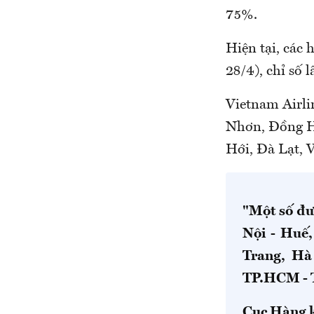
75%.
Hiện tại, các 
28/4), chỉ số 
Vietnam Airli
Nhơn, Đồng H
Hới, Đà Lạt, 
"Một số đư
Nội - Huế
Trang, Hà
TP.HCM - 
Cục Hàng 