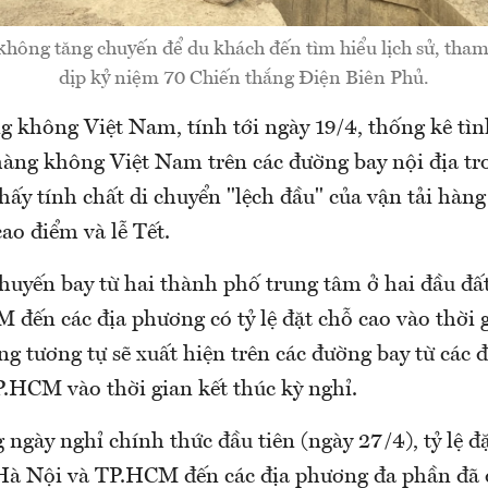
hông tăng chuyến để du khách đến tìm hiểu lịch sử, tham
dịp kỷ niệm 70 Chiến thắng Điện Biên Phủ.
 không Việt Nam, tính tới ngày 19/4, thống kê tìn
hàng không Việt Nam trên các đường bay nội địa tro
hấy tính chất di chuyển "lệch đầu" của vận tải hàn
cao điểm và lễ Tết.
chuyến bay từ hai thành phố trung tâm ở hai đầu đấ
đến các địa phương có tỷ lệ đặt chỗ cao vào thời 
ng tương tự sẽ xuất hiện trên các đường bay từ các
.HCM vào thời gian kết thúc kỳ nghỉ.
 ngày nghỉ chính thức đầu tiên (ngày 27/4), tỷ lệ đặ
Hà Nội và TP.HCM đến các địa phương đa phần đã 