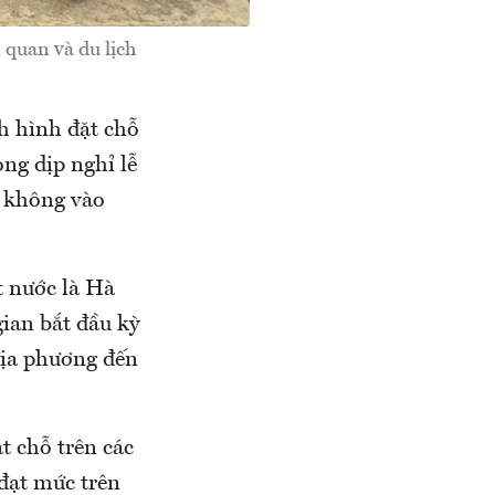
 quan và du lịch
h hình đặt chỗ
ng dịp nghỉ lễ
g không vào
t nước là Hà
gian bắt đầu kỳ
 địa phương đến
t chỗ trên các
đạt mức trên