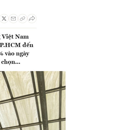
g Việt Nam
à TP.HCM đến
0% vào ngày
 chọn...