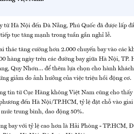
y từ Hà Nội đến Đà Nẵng, Phú Quốc đã được lấp đ
tiếp tục tăng mạnh trong tuần gần nghỉ lễ.
i thác tăng cường hơn 2.000 chuyến bay vào các kh
0 hàng ngày trên các đường bay giữa Hà Nội, TP.
ang, Quy Nhơn… để thêm lựa chọn cho hành khách 
ứng giảm do ảnh hưởng của việc triệu hồi động cơ.
ông tin từ Cục Hàng không Việt Nam cũng cho thấy
a phương đến Hà Nội/TP.HCM, tỷ lệ đặt chỗ vào giai
ở mức trung bình, dao động 50%.
ng bay với tỷ lệ cao hơn là Hải Phòng - TP.HCM, Đ