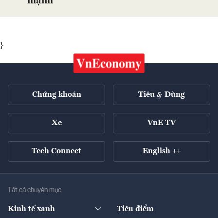
mạnh
}
Chứng khoán
Tiêu & Dùng
Xe
VnE TV
Tech Connect
English ++
Tất cả chuyên mục
Kinh tế xanh
Tiêu điểm