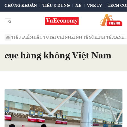
CHỨNG KHOÁN
TIÊU & DÙNG
XE
VNE TV
TECH CO
TIÊU ĐIỂM
ĐẦU TƯ
TÀI CHÍNH
KINH TẾ SỐ
KINH TẾ XANH
cục hàng không Việt Nam