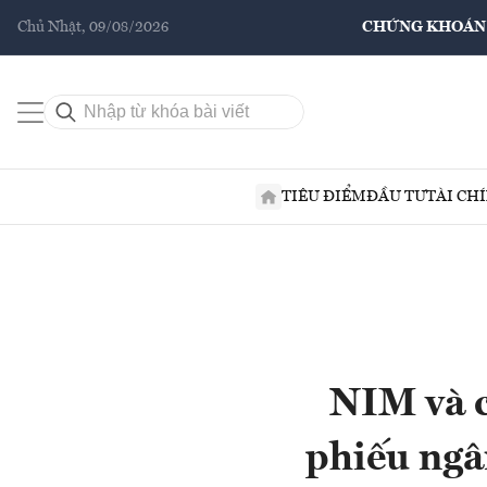
Chủ Nhật, 09/08/2026
CHỨNG KHOÁN
TIÊU ĐIỂM
ĐẦU TƯ
TÀI CH
NIM và c
phiếu ngâ