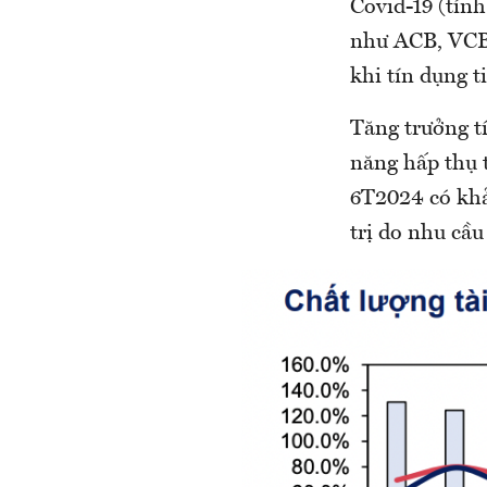
Covid-19 (tính
như ACB, VCB, 
khi tín dụng t
Tăng trưởng t
năng hấp thụ t
6T2024 có khả 
trị do nhu cầu