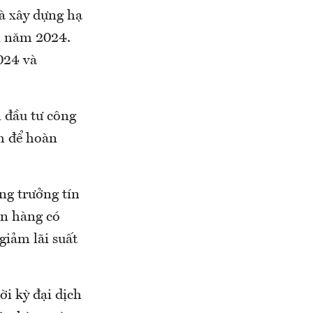
à xây dựng hạ
ối năm 2024.
024 và
 đầu tư công
m để hoàn
ng trưởng tín
ân hàng có
iảm lãi suất
ời kỳ đại dịch