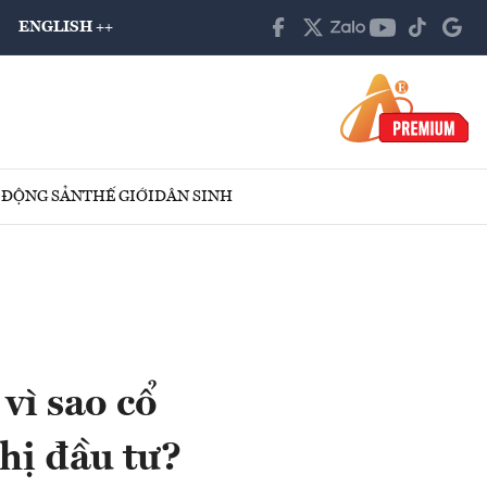
ENGLISH ++
 ĐỘNG SẢN
THẾ GIỚI
DÂN SINH
vì sao cổ
hị đầu tư?