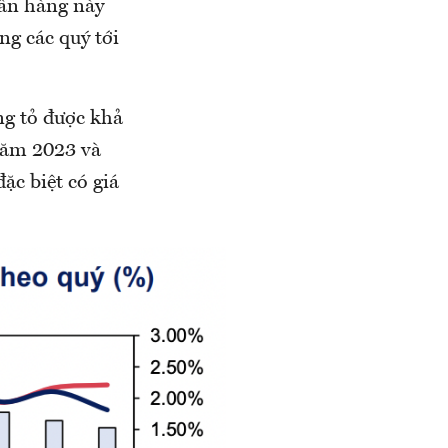
gân hàng này
ng các quý tới
ng tỏ được khả
 năm 2023 và
ặc biệt có giá