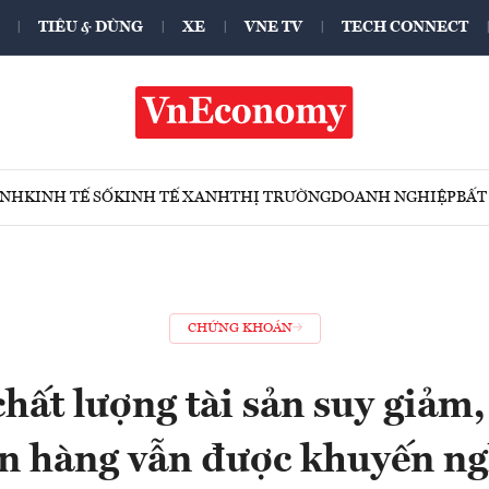
TIÊU & DÙNG
XE
VNE TV
TECH CONNECT
ÍNH
KINH TẾ SỐ
KINH TẾ XANH
THỊ TRƯỜNG
DOANH NGHIỆP
BẤT
CHỨNG KHOÁN
hất lượng tài sản suy giảm, 
n hàng vẫn được khuyến ng