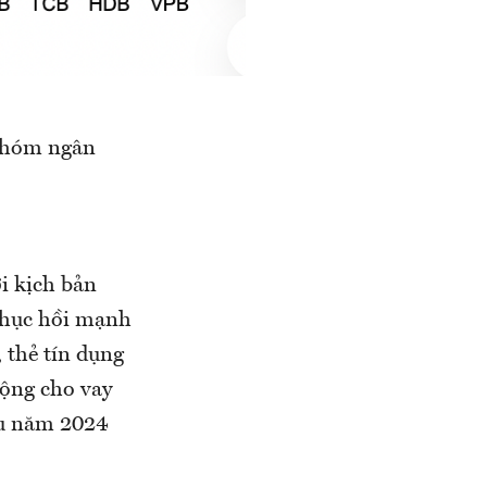
 nhóm ngân
i kịch bản
 phục hồi mạnh
 thẻ tín dụng
động cho vay
ầu năm 2024