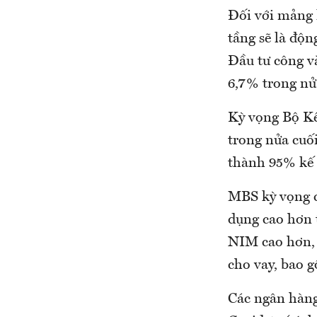
Đối với mảng 
tầng sẽ là độn
Đầu tư công v
6,7% trong n
Kỳ vọng Bộ Kế
trong nửa cuố
thành 95% kế 
MBS kỳ vọng c
dụng cao hơn 
NIM cao hơn, 
cho vay, bao
Các ngân hàng 