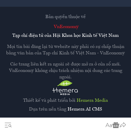
Bản quyền thuộc về
VnEconomy
Tạp chí điện tử của Hội Khoa học Kinh tế Việt Nam
Mọi tin bài đăng lại từ website này phải có sự chấp thuận
bằng văn bản của
Tạp chí Kinh tế Việt Nam - VnEconomy
Các trang liên kết ra ngoài sẽ được mở ra ở cửa sổ mới.
VnEconomy không chịu trách nhiệm nội dung các trang
ngoài.
Thiết kế và phát triển bởi
Hemera Media
Dựa trên nền tảng
Hemera AI CMS