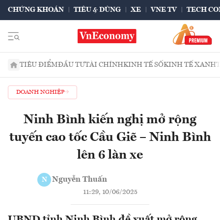
CHỨNG KHOÁN
TIÊU & DÙNG
XE
VNE TV
TECH CO
TIÊU ĐIỂM
ĐẦU TƯ
TÀI CHÍNH
KINH TẾ SỐ
KINH TẾ XANH
DOANH NGHIỆP
Ninh Bình kiến nghị mở rộng
tuyến cao tốc Cầu Giẽ – Ninh Bình
lên 6 làn xe
Nguyễn Thuấn
N
11:29, 10/06/2025
UBND tỉnh Ninh Bình đề xuất mở rộng