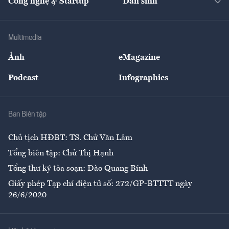
Công nghệ & Startup
Dân sinh
Tư vấn
Nông sản
Doanh nhân
Tư vấn Tiêu & Dùng
Infographics
Hạ tầng
Sức khỏe
Khung pháp lý
Doanh nghiệp
Địa phương
Thị trường
Bảo hiểm
Multimedia
Sự kiện
Nhân lực
Ảnh
eMagazine
Đẹp +
An sinh
Podcast
Infographics
Giải trí
Y tế
Nhà
Ban Biên tập
Ẩm thực
Chủ tịch HĐBT: TS. Chử Văn Lâm
Tổng biên tập: Chử Thị Hạnh
Tổng thư ký tòa soạn: Đào Quang Bính
Giấy phép Tạp chí điện tử số: 272/GP-BTTTT ngày
26/6/2020