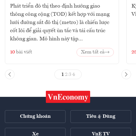
Phát triển đô thị theo định hướng giao
K
thông công cộng (TOD) kết hợp với mạng
V
lưới đường sắt đô thị (metro) là chiến lược
cốt lõi để giải quyết ùn tắc và tái cấu trúc
không gian. Mô hình này tập...
10
bài viết
Xem tất cả
2
1
2
3
4
Chứng khoán
Tiêu & Dùng
Xe
VnE TV