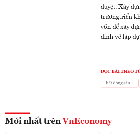
duyệt. Xây dựn
trươngtriển kh
vốn để xây dựn
định về lập dự
ĐỌC BÀI THEO T
bất động sản
Mới nhất trên
VnEconomy