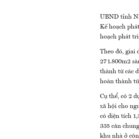
UBND tỉnh Ni
Kế hoạch phát
hoạch phát tr
Theo đó, giai
271.800m2 sàn
thành từ các 
hoàn thành từ 
Cụ thể, có 2 d
xã hội cho ng
có diện tích 1
335 căn chung
khu nhà ở côn