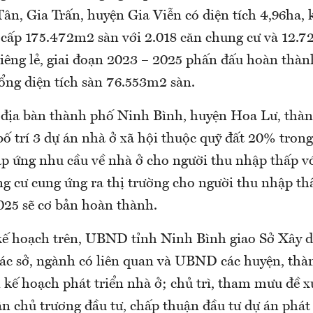
 Tân, Gia Trấn, huyện Gia Viễn có diện tích 4,96ha,
 cấp 175.472m2 sàn với 2.018 căn chung cư và 12.7
riêng lẻ, giai đoạn 2023 – 2025 phấn đấu hoàn thàn
ổng diện tích sàn 76.553m2 sàn.
n địa bàn thành phố Ninh Bình, huyện Hoa Lư, th
ố trí 3 dự án nhà ở xã hội thuộc quỹ đất 20% tron
p ứng nhu cầu về nhà ở cho người thu nhập thấp vớ
g cư cung ứng ra thị trường cho người thu nhập thấ
025 sẽ cơ bản hoàn thành.
kế hoạch trên, UBND tỉnh Ninh Bình giao Sở Xây dự
các sở, ngành có liên quan và UBND các huyện, thà
n kế hoạch phát triển nhà ở; chủ trì, tham mưu đề
n chủ trương đầu tư, chấp thuận đầu tư dự án phát 