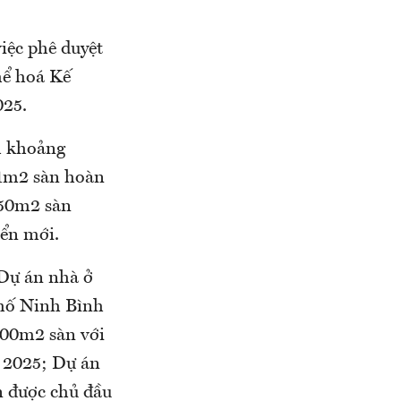
ệc phê duyệt
hể hoá Kế
025.
h khoảng
51m2 sàn hoàn
450m2 sàn
iển mới.
 Dự án nhà ở
phố Ninh Bình
.100m2 sàn với
- 2025; Dự án
n được chủ đầu