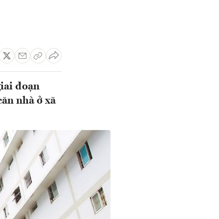
giai đoạn
căn nhà ở xã