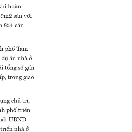
 khi hoàn
29m2 sàn với
h 854 căn
ành phố Tam
g dự án nhà ở
i tổng số gần
p, trong giao
ng chủ trì,
nh phố triển
 xuất UBND
triển nhà ở