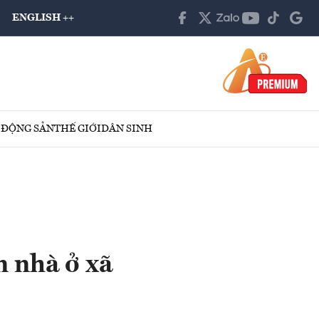
ENGLISH ++
 ĐỘNG SẢN
THẾ GIỚI
DÂN SINH
n nhà ở xã