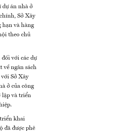
ư dự án nhà ở
 chính, Sở Xây
g hạn và hàng
hội theo chủ
đối với các dự
ật về ngân sách
 với Sở Xây
hà ở của công
 lập và triển
hiệp.
triển khai
độ đã được phê