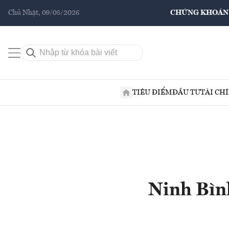
Chủ Nhật, 09/08/2026
CHỨNG KHOÁN
TIÊU ĐIỂM
ĐẦU TƯ
TÀI CH
Ninh Bình