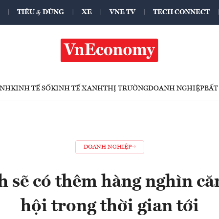
TIÊU & DÙNG
XE
VNE TV
TECH CONNECT
ÍNH
KINH TẾ SỐ
KINH TẾ XANH
THỊ TRƯỜNG
DOANH NGHIỆP
BẤT
DOANH NGHIỆP
 sẽ có thêm hàng nghìn că
hội trong thời gian tới