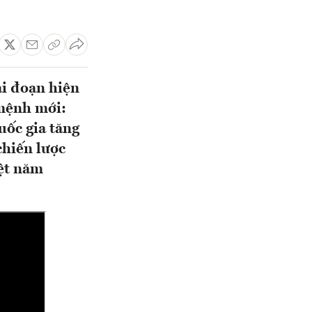
ai đoạn hiện
 mệnh mới:
uốc gia tăng
chiến lược
ệt năm