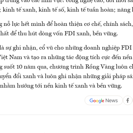
ập trung vào các lĩnh vực: công nghệ cao, đổi mới s
; kinh tế xanh, kinh tế số, kinh tế tuần hoàn; năn
 nỗ lực hết mình để hoàn thiện cơ chế, chính sách
 nhất để thu hút dòng vốn FDI xanh, bền vững.
là sự ghi nhận, cổ vũ cho những doanh nghiệp FDI 
iệt Nam và tạo ra những tác động tích cực đến nền 
ng suốt 10 năm qua, chương trình Rồng Vàng luôn c
huyển đổi xanh và luôn ghi nhận những giải pháp sá
nhằm hướng tới nền kinh tế xanh và bền vững.