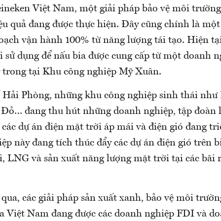
eineken Việt Nam, một giải pháp bảo vệ môi trường,
ệu quả đang được thực hiện. Đây cũng chính là mộ
hoạch vận hành 100% từ năng lượng tái tạo. Hiện tạ
i sử dụng để nấu bia được cung cấp từ một doanh n
 trong tại Khu công nghiệp Mỹ Xuân.
 Hải Phòng, những khu công nghiệp sinh thái nh
 Đỏ… đang thu hút những doanh nghiệp, tập đoàn l
 các dự án điện mặt trời áp mái và điện gió đang tri
p này đang tích thúc đẩy các dự án điện gió trên bi
i, LNG và sản xuất năng lượng mặt trời tại các bãi 
qua, các giải pháp sản xuất xanh, bảo vệ môi trườn
ủa Việt Nam đang được các doanh nghiệp FDI và d