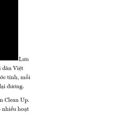
Lưu
 dân Việt
ớc tính, mỗi
đại dương.
an Clean Up.
ó nhiều hoạt