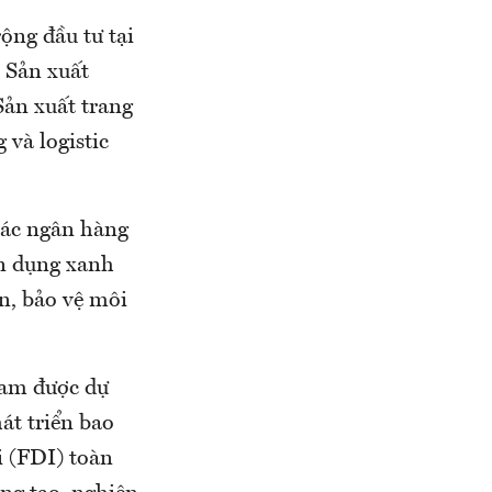
ộng đầu tư tại
 Sản xuất
Sản xuất trang
 và logistic
các ngân hàng
ín dụng xanh
n, bảo vệ môi
Nam được dự
hát triển bao
i (FDI) toàn