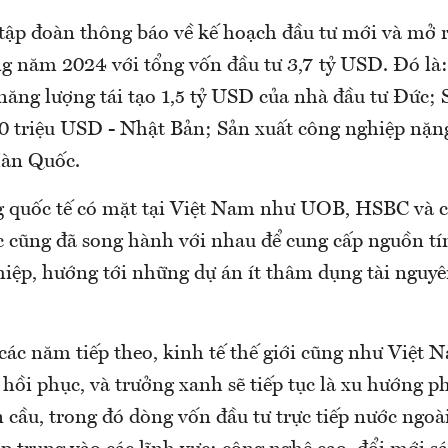
 tập đoàn thông báo về kế hoạch đầu tư mới và mở r
g năm 2024 với tổng vốn đầu tư 3,7 tỷ USD. Đó là:
năng lượng tái tạo 1,5 tỷ USD của nhà đầu tư Đức; 
600 triệu USD - Nhật Bản; Sản xuất công nghiệp nặng
Hàn Quốc.
 quốc tế có mặt tại Việt Nam như UOB, HSBC và 
c cũng đã song hành với nhau để cung cấp nguồn t
iệp, hướng tới những dự án ít thâm dụng tài nguyê
ác năm tiếp theo, kinh tế thế giới cũng như Việt 
c hồi phục, và trưởng xanh sẽ tiếp tục là xu hướng p
 cầu, trong đó dòng vốn đầu tư trực tiếp nước ngoà