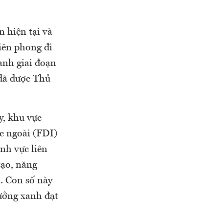
 hiện tại và
iên phong đi
anh giai đoạn
 đã được Thủ
y, khu vực
c ngoài (FDI)
nh vực liên
tạo, năng
h. Con số này
ưởng xanh đạt