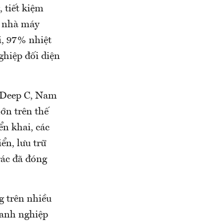
 tiết kiệm
t nhà máy
i, 97% nhiệt
ghiệp đối diện
ư Deep C, Nam
ớn trên thế
ển khai, các
ển, lưu trữ
rác đã đóng
g trên nhiều
oanh nghiệp