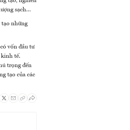
áng tạo, nghiên
g lượng sạch…
, tạo những
có vốn đầu tư
kinh tế.
hú trọng đến
ng tạo của các