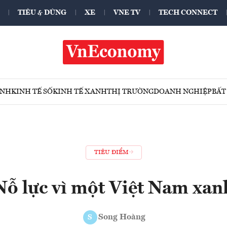
TIÊU & DÙNG
XE
VNE TV
TECH CONNECT
ÍNH
KINH TẾ SỐ
KINH TẾ XANH
THỊ TRƯỜNG
DOANH NGHIỆP
BẤT
TIÊU ĐIỂM
Nỗ lực vì một Việt Nam xan
Song Hoàng
S