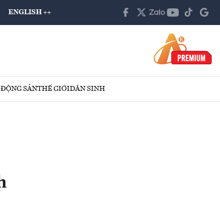
ENGLISH ++
 ĐỘNG SẢN
THẾ GIỚI
DÂN SINH
h