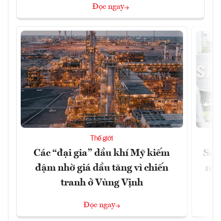
Đọc ngay
Thế giới
Các “đại gia” dầu khí Mỹ kiếm
Sam
đậm nhờ giá dầu tăng vì chiến
ngh
tranh ở Vùng Vịnh
Đọc ngay