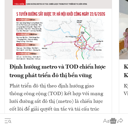
Định hướng metro và TOD chiến lược
K
trong phát triển đô thị bền vững
K
Phát triển đô thị theo định hướng giao
K
thông công cộng (TOD) kết hợp với mạng
V
lưới đường sắt đô thị (metro) là chiến lược
cốt lõi để giải quyết ùn tắc và tái cấu trúc
không gian. Mô hình này tập...