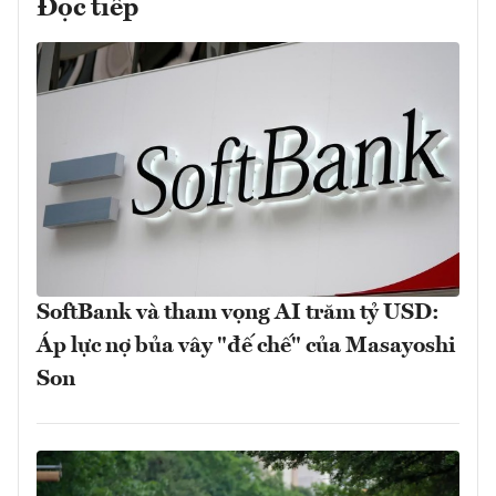
Đọc tiếp
SoftBank và tham vọng AI trăm tỷ USD:
Áp lực nợ bủa vây "đế chế" của Masayoshi
Son