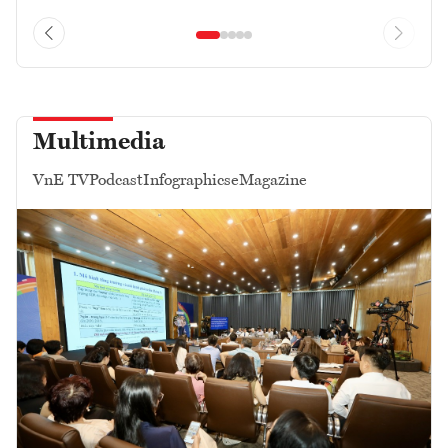
Multimedia
VnE TV
Podcast
Infographics
eMagazine