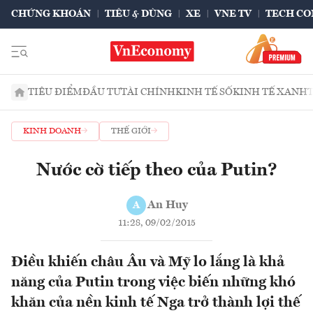
CHỨNG KHOÁN
TIÊU & DÙNG
XE
VNE TV
TECH CO
TIÊU ĐIỂM
ĐẦU TƯ
TÀI CHÍNH
KINH TẾ SỐ
KINH TẾ XANH
KINH DOANH
THẾ GIỚI
Nước cờ tiếp theo của Putin?
An Huy
A
11:28, 09/02/2015
Điều khiến châu Âu và Mỹ lo lắng là khả
năng của Putin trong việc biến những khó
khăn của nền kinh tế Nga trở thành lợi thế