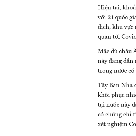
Hiện tại, kho
với 21 quốc g
dịch, khu vực 
quan tới Covid
Mặc dù châu Â
này đang dần 
trong nước có
Tây Ban Nha đ
khôi phục nhiề
tại nước này 
có chứng chỉ 
xét nghiệm Co