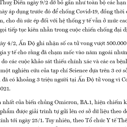
 Thuỵ Điển ngày 9/2 dỡ bỏ gần như toàn bộ các hạn 
 này áp dụng trước đó để chống Covid-19, đồng thời
m, cho dù sức ép đối với hệ thống y tế vẫn ở mức ca
ọi tiếp tục kiên nhẫn trong cuộc chiến chống đại d
gày 4/2, Ấn Độ ghi nhận số ca tử vong vượt 500.00
gia y tế cho rằng đã chạm mốc vào năm ngoái nhưn
 do các cuộc khảo sát thiếu chính xác và các ca bệ
một nghiên cứu của tạp chí Science dựa trên 3 cơ s
 đã có khoảng 3 triệu người tại Ấn Độ tử vong vì C
2021.
 nhất của biến chủng Omicron, BA.1, hiện chiếm 
hẩm được giải trình tự gửi lên cơ sở dữ liệu theo d
nh tới ngày 25/1. Tuy nhiên, theo Tổ chức Y tế Thế