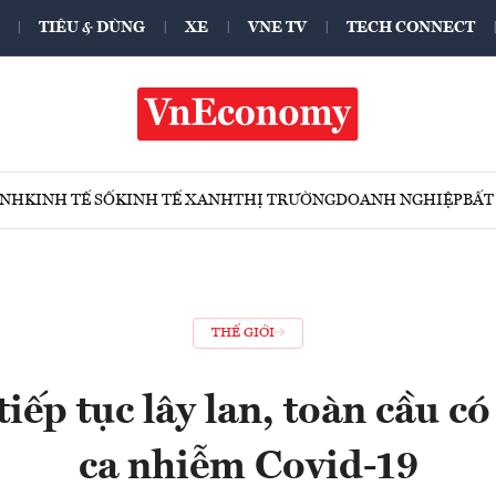
TIÊU & DÙNG
XE
VNE TV
TECH CONNECT
ÍNH
KINH TẾ SỐ
KINH TẾ XANH
THỊ TRƯỜNG
DOANH NGHIỆP
BẤT
THẾ GIỚI
iếp tục lây lan, toàn cầu có
ca nhiễm Covid-19