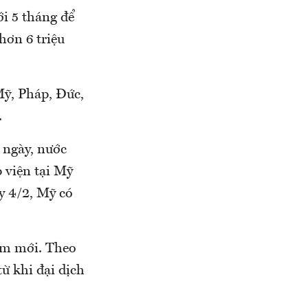
ới 5 tháng để
 hơn 6 triệu
Mỹ, Pháp, Đức,
.
 ngày, nước
p viện tại Mỹ
y 4/2, Mỹ có
ễm mới. Theo
từ khi đại dịch