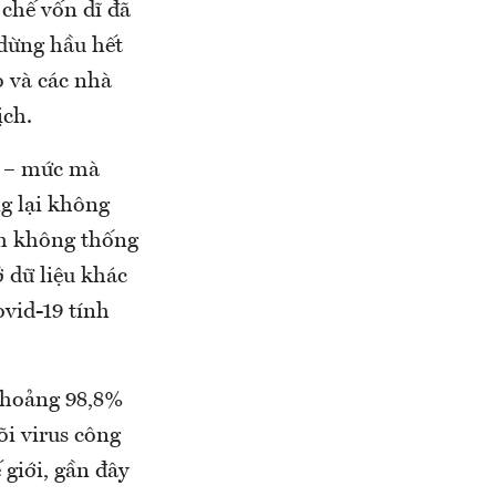
chế vốn dĩ đã
 dừng hầu hết
o và các nhà
ịch.
0 – mức mà
g lại không
nh không thống
ở dữ liệu khác
ovid-19 tính
khoảng 98,8%
õi virus công
 giới, gần đây