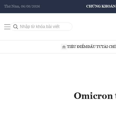
Thứ Năm, 06/08/2026
CHỨNG KHOÁN
TIÊU ĐIỂM
ĐẦU TƯ
TÀI CH
Omicron t