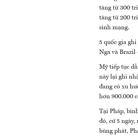
tăng từ 300 tr
tăng từ 200 tr
sinh mạng.
5 quốc gia gh
Nga và Brazil
Mỹ tiếp tục dẫ
này lại ghi nh
đang có xu hư
hơn 900.000 ca
Tại Pháp, bìn
đó, cứ 5 ngày,
bùng phát, Ph