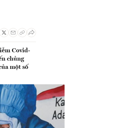
hiễm Covid-
iến chủng
của một số