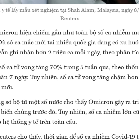
 y tế lấy mẫu xét nghiệm tại Shah Alam, Malaysia, ngày 8
Reuters
icron hiện chiếm gần như toàn bộ số ca nhiễm m
 Dù số ca mắc mới tại nhiều quốc gia đang có xu hư
vẫn ghi nhận hơn 2 triệu ca mỗi ngày, theo phân tíc
số ca tử vong tăng 70% trong 5 tuần qua, theo thốn
uân 7 ngày. Tuy nhiên, số ca tử vong tăng chậm hơn
 mới.
g sơ bộ từ một số nước cho thấy Omicron gây ra tr
 biến chủng trước đó. Tuy nhiên, số ca nhiễm lớn cũ
hệ thống y tế trên toàn cầu.
uters cho thấy, thời gian để số ca nhiễm Covid-19 