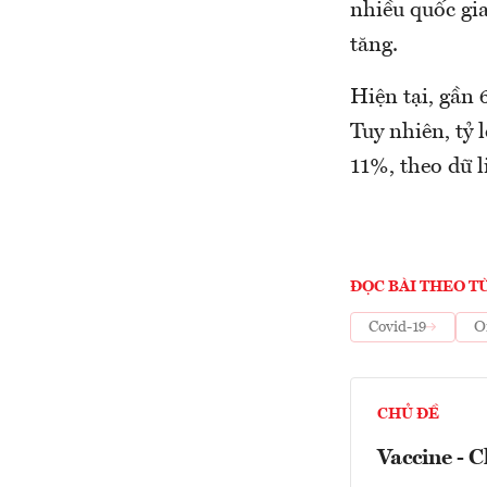
nhiều quốc gia
tăng.
Hiện tại, gần 
Tuy nhiên, tỷ 
11%, theo dữ l
ĐỌC BÀI THEO T
Covid-19
O
CHỦ ĐỀ
Vaccine - C