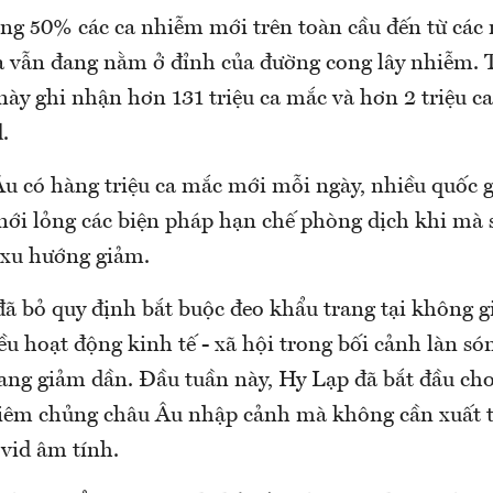
ảng 50% các ca nhiễm mới trên toàn cầu đến từ các
ia vẫn đang nằm ở đỉnh của đường cong lây nhiễm. 
này ghi nhận hơn 131 triệu ca mắc và hơn 2 triệu ca
.
u có hàng triệu ca mắc mới mỗi ngày, nhiều quốc g
nới lỏng các biện pháp hạn chế phòng dịch khi mà 
 xu hướng giảm.
ã bỏ quy định bắt buộc đeo khẩu trang tại không gi
u hoạt động kinh tế - xã hội trong bối cảnh làn só
đang giảm dần. Đầu tuần này, Hy Lạp đã bắt đầu ch
tiêm chủng châu Âu nhập cảnh mà không cần xuất t
vid âm tính.