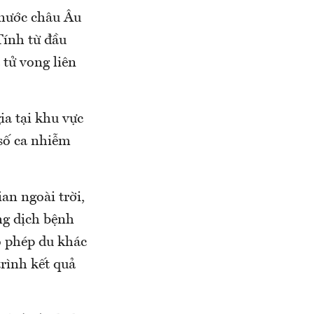
 nước châu Âu
Tính từ đầu
 tử vong liên
ia tại khu vực
số ca nhiễm
an ngoài trời,
ng dịch bệnh
o phép du khác
rình kết quả