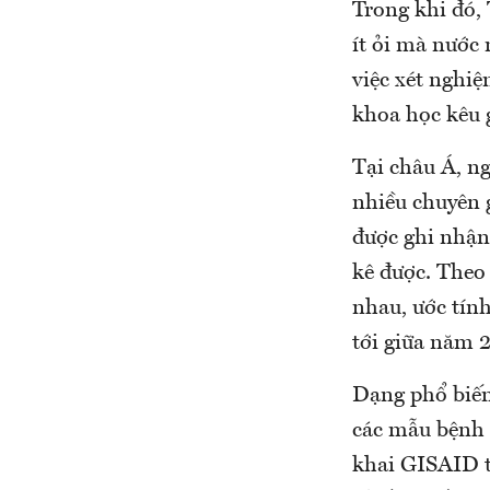
Trong khi đó,
ít ỏi mà nước
việc xét nghiệ
khoa học kêu g
Tại châu Á, n
nhiều chuyên 
được ghi nhận
kê được. Theo 
nhau, ước tính
tới giữa năm 
Dạng phổ biến
các mẫu bệnh p
khai GISAID tí