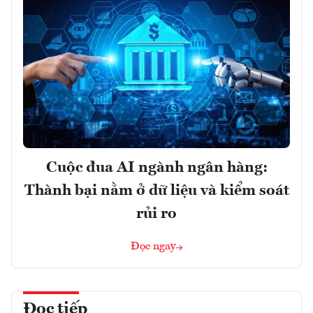
Cuộc đua AI ngành ngân hàng:
Thành bại nằm ở dữ liệu và kiểm soát
rủi ro
Đọc ngay
Đọc tiếp