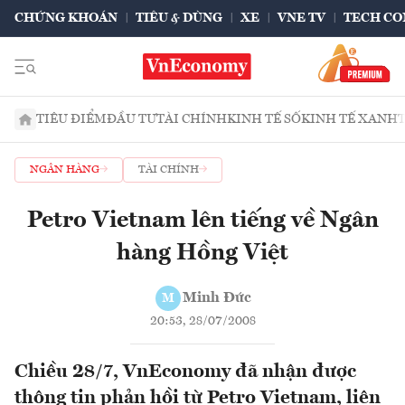
CHỨNG KHOÁN
TIÊU & DÙNG
XE
VNE TV
TECH CO
TIÊU ĐIỂM
ĐẦU TƯ
TÀI CHÍNH
KINH TẾ SỐ
KINH TẾ XANH
NGÂN HÀNG
TÀI CHÍNH
Petro Vietnam lên tiếng về Ngân
hàng Hồng Việt
Minh Đức
M
20:53, 28/07/2008
Chiều 28/7, VnEconomy đã nhận được
thông tin phản hồi từ Petro Vietnam, liên