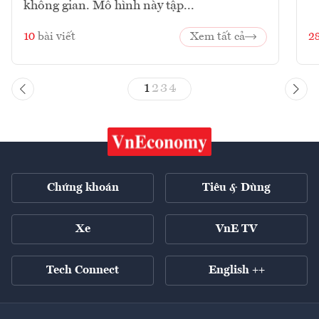
không gian. Mô hình này tập...
10
bài viết
Xem tất cả
2
1
2
3
4
Chứng khoán
Tiêu & Dùng
Xe
VnE TV
Tech Connect
English ++