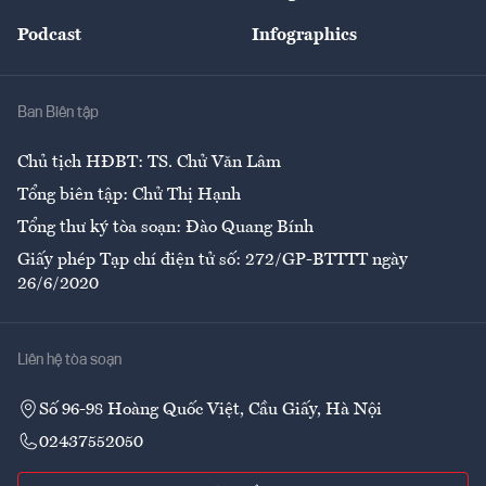
Đẹp +
An sinh
Podcast
Infographics
Giải trí
Y tế
Nhà
Ban Biên tập
Ẩm thực
Chủ tịch HĐBT: TS. Chử Văn Lâm
Tổng biên tập: Chử Thị Hạnh
Tổng thư ký tòa soạn: Đào Quang Bính
Giấy phép Tạp chí điện tử số: 272/GP-BTTTT ngày
26/6/2020
Liên hệ tòa soạn
Số 96-98 Hoàng Quốc Việt, Cầu Giấy, Hà Nội
02437552050