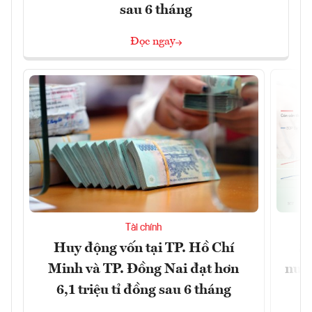
sau 6 tháng
Đọc ngay
Tài chính
Huy động vốn tại TP. Hồ Chí
S
Minh và TP. Đồng Nai đạt hơn
nước
6,1 triệu tỉ đồng sau 6 tháng