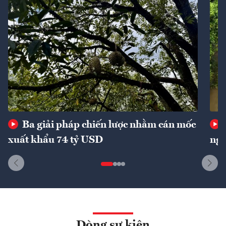
Ba giải pháp chiến lược nhằm cán mốc
xuất khẩu 74 tỷ USD
ngu
Dòng sự kiện