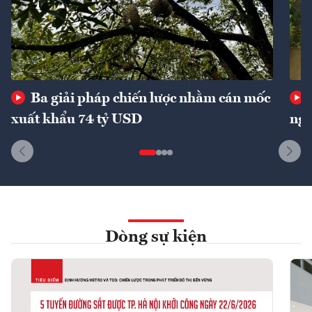
Ba giải pháp chiến lược nhằm cán mốc
xuất khẩu 74 tỷ USD
ngu
Dòng sự kiện