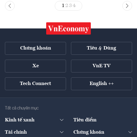
1
2
3
4
Chứng khoán
Tiêu & Dùng
Xe
VnE TV
Tech Connect
English ++
Tất cả chuyên mục
Kinh tế xanh
Tiêu điểm
Chuyển động xanh
Tài chính
Chứng khoán