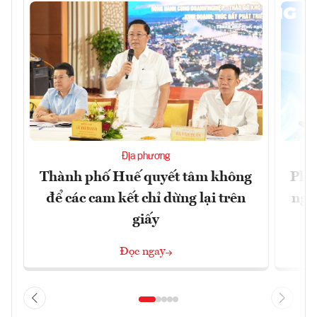
Địa phương
Thành phố Huế quyết tâm không
Phó
để các cam kết chỉ dừng lại trên
ngh
giấy
Đọc ngay