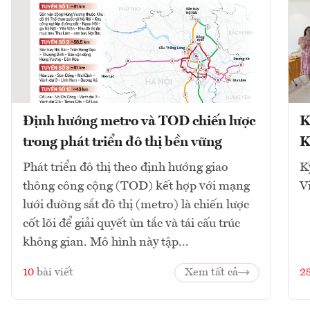
Định hướng metro và TOD chiến lược
K
trong phát triển đô thị bền vững
K
Phát triển đô thị theo định hướng giao
K
thông công cộng (TOD) kết hợp với mạng
V
lưới đường sắt đô thị (metro) là chiến lược
cốt lõi để giải quyết ùn tắc và tái cấu trúc
không gian. Mô hình này tập...
10
bài viết
Xem tất cả
2