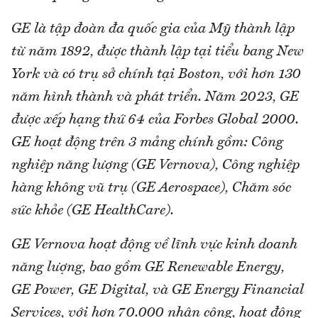
GE là tập đoàn đa quốc gia của Mỹ thành lập
từ năm 1892, được thành lập tại tiểu bang New
York và có trụ sở chính tại Boston, với hơn 130
năm hình thành và phát triển. Năm 2023, GE
được xếp hạng thứ 64 của Forbes Global 2000.
GE hoạt động trên 3 mảng chính gồm: Công
nghiệp năng lượng (GE Vernova), Công nghiệp
hàng không vũ trụ (GE Aerospace), Chăm sóc
sức khỏe (GE HealthCare).
GE Vernova hoạt động về lĩnh vực kinh doanh
năng lượng, bao gồm GE Renewable Energy,
GE Power, GE Digital, và GE Energy Financial
Services, với hơn 70.000 nhân công, hoạt động