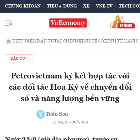
CHỨNG KHOÁN
TIÊU & DÙNG
XE
VNE TV
TECH CO
TIÊU ĐIỂM
ĐẦU TƯ
TÀI CHÍNH
KINH TẾ SỐ
KINH TẾ XANH
ĐẦU TƯ
Petrovietnam ký kết hợp tác với
các đối tác Hoa Kỳ về chuyển đổi
số và năng lượng bền vững
Tuấn Sơn
T
10:34, 25/09/2024
Ngày 23/9 (giờ địa phương), trước sự