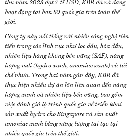
thu năm 2023 đạt 7 tỉ USD, KBR đã và đang
hoạt động tại hơn 80 quốc gia trên toàn thế
giới.
Công ty này nổi tiếng với nhiều công nghệ tiên
tiến trong các lĩnh vực như lọc dầu, hóa dầu,
nhiên liệu hàng không bền vững (SAF), năng
lượng mới (hydro xanh, amoniac xanh) và tái
chế nhựa. Trong hai năm gần đây, KBR đã
thực hiện nhiều dự án lớn liên quan đến năng
lượng xanh và nhiên liệu bền vững, bao gồm
việc đánh giá lộ trình quốc gia về triển khai
sản xuất hydro cho Singapore và sản xuất
amoniac xanh bằng năng lượng tái tạo tại
nhiều quốc gia trên thế giới.