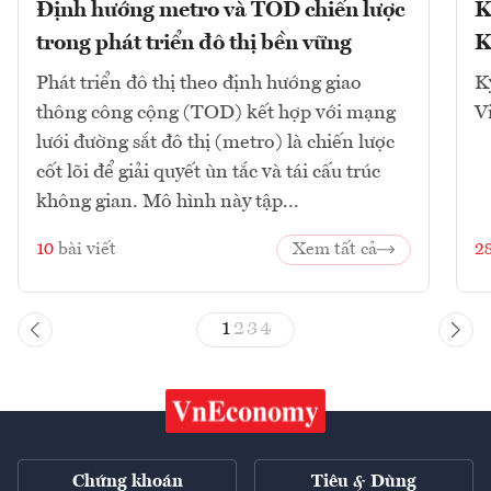
Định hướng metro và TOD chiến lược
K
trong phát triển đô thị bền vững
K
Phát triển đô thị theo định hướng giao
K
thông công cộng (TOD) kết hợp với mạng
V
lưới đường sắt đô thị (metro) là chiến lược
cốt lõi để giải quyết ùn tắc và tái cấu trúc
không gian. Mô hình này tập...
10
bài viết
Xem tất cả
2
1
2
3
4
Chứng khoán
Tiêu & Dùng