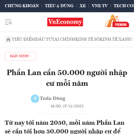
CHỨNG KHOÁN
TIÊU & DÙNG
XE
VNE TV
TECH CO
TIÊU ĐIỂM
ĐẦU TƯ
TÀI CHÍNH
KINH TẾ SỐ
KINH TẾ XANH
DÂN SINH
Phần Lan cần 50.000 người nhập
cư mỗi năm
Tuấn Dũng
T
16:00, 17/11/2022
Từ nay tới năm 2050, mỗi năm Phần Lan
sẽ cần tới hơn 50.000 người nhập cư để