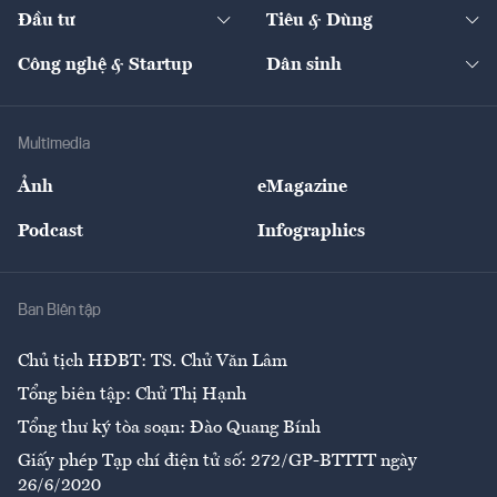
Chuyển động 24h
Đối thoại
The Guide
Video
Đầu tư
Tiêu & Dùng
Quản trị số
Cafe BĐS
Thị trường
Kinh doanh
Kết nối
Tạp chí kinh tế Việt Nam
eMagazine
Nhà đầu tư
Du lịch
Công nghệ & Startup
Dân sinh
Tư vấn
Nông sản
Doanh nhân
Tư vấn Tiêu & Dùng
Infographics
Hạ tầng
Sức khỏe
Khung pháp lý
Doanh nghiệp
Địa phương
Thị trường
Bảo hiểm
Multimedia
Sự kiện
Nhân lực
Ảnh
eMagazine
Đẹp +
An sinh
Podcast
Infographics
Giải trí
Y tế
Nhà
Ban Biên tập
Ẩm thực
Chủ tịch HĐBT: TS. Chử Văn Lâm
Tổng biên tập: Chử Thị Hạnh
Tổng thư ký tòa soạn: Đào Quang Bính
Giấy phép Tạp chí điện tử số: 272/GP-BTTTT ngày
26/6/2020