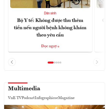
Dân sinh
Bộ Y tế: Không được thu thêm
Cắt
tiền nếu người bệnh không khám
l
theo yêu cầu
Đọc ngay
Multimedia
VnE TV
Podcast
Infographics
eMagazine