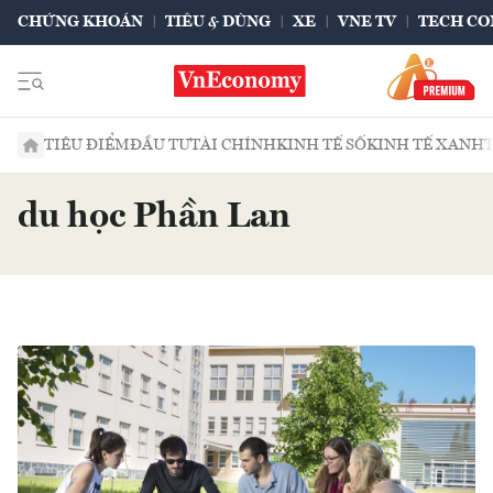
CHỨNG KHOÁN
TIÊU & DÙNG
XE
VNE TV
TECH CO
TIÊU ĐIỂM
ĐẦU TƯ
TÀI CHÍNH
KINH TẾ SỐ
KINH TẾ XANH
du học Phần Lan