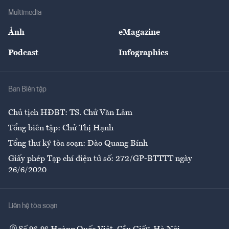
Địa phương
Thị trường
Bảo hiểm
Multimedia
Sự kiện
Nhân lực
Ảnh
eMagazine
Đẹp +
An sinh
Podcast
Infographics
Giải trí
Y tế
Nhà
Ban Biên tập
Ẩm thực
Chủ tịch HĐBT: TS. Chử Văn Lâm
Tổng biên tập: Chử Thị Hạnh
Tổng thư ký tòa soạn: Đào Quang Bính
Giấy phép Tạp chí điện tử số: 272/GP-BTTTT ngày
26/6/2020
Liên hệ tòa soạn