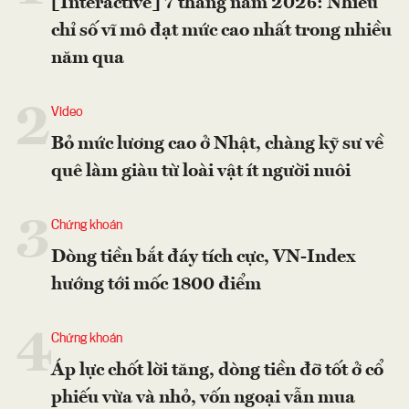
[Interactive] 7 tháng năm 2026: Nhiều
chỉ số vĩ mô đạt mức cao nhất trong nhiều
năm qua
2
Video
Bỏ mức lương cao ở Nhật, chàng kỹ sư về
quê làm giàu từ loài vật ít người nuôi
3
Chứng khoán
Dòng tiền bắt đáy tích cực, VN-Index
hướng tới mốc 1800 điểm
4
Chứng khoán
Áp lực chốt lời tăng, dòng tiền đỡ tốt ở cổ
phiếu vừa và nhỏ, vốn ngoại vẫn mua