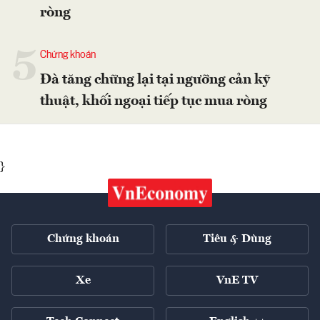
ròng
5
Chứng khoán
Đà tăng chững lại tại ngưỡng cản kỹ
thuật, khối ngoại tiếp tục mua ròng
}
Chứng khoán
Tiêu & Dùng
Xe
VnE TV