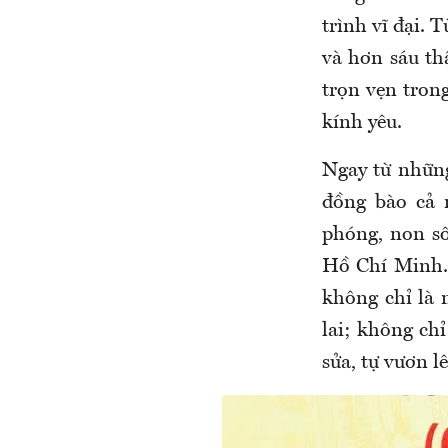
trình vĩ đại. 
và hơn sáu th
trọn vẹn tron
kính yêu.
Ngay từ những
đồng bào cả 
phóng, non s
Hồ Chí Minh. 
không chỉ là 
lai; không ch
sửa, tự vươn l