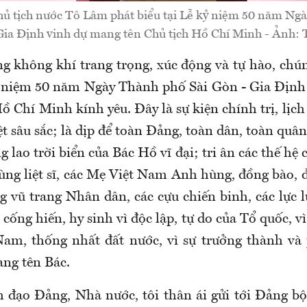
hủ tịch nước Tô Lâm phát biểu tại Lễ kỷ niệm 50 năm Ngà
Gia Định vinh dự mang tên Chủ tịch Hồ Chí Minh - Ảnh
g không khí trang trọng, xúc động và tự hào, chú
ỷ niệm 50 năm Ngày Thành phố Sài Gòn - Gia Định
ồ Chí Minh kính yêu. Đây là sự kiện chính trị, lịch
ệt sâu sắc; là dịp để toàn Đảng, toàn dân, toàn quâ
 lao trời biển của Bác Hồ vĩ đại; tri ân các thế hệ
ùng liệt sĩ, các Mẹ Việt Nam Anh hùng, đồng bào, 
ng vũ trang Nhân dân, các cựu chiến binh, các lực
ống hiến, hy sinh vì độc lập, tự do của Tổ quốc, vì
m, thống nhất đất nước, vì sự trưởng thành và 
ng tên Bác.
 đạo Đảng, Nhà nước, tôi thân ái gửi tới Đảng bộ