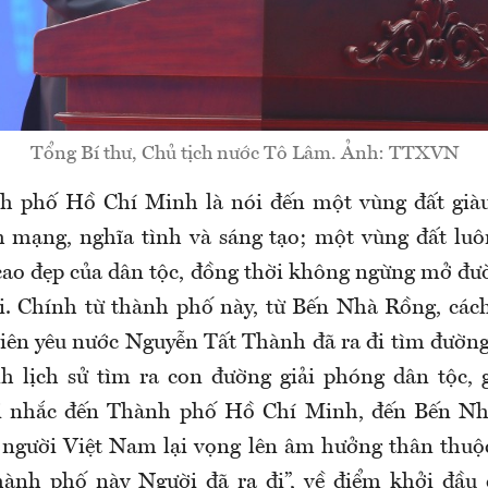
Tổng Bí thư, Chủ tịch nước Tô Lâm. Ảnh: TTXVN
h phố Hồ Chí Minh là nói đến một vùng đất giàu
h mạng, nghĩa tình và sáng tạo; một vùng đất luôn
 cao đẹp của dân tộc, đồng thời không ngừng mở đ
. Chính từ thành phố này, từ Bến Nhà Rồng, các
iên yêu nước Nguyễn Tất Thành đã ra đi tìm đườn
h lịch sử tìm ra con đường giải phóng dân tộc, 
i nhắc đến Thành phố Hồ Chí Minh, đến Bến Nh
người Việt Nam lại vọng lên âm hưởng thân thuộc
thành phố này Người đã ra đi”, về điểm khởi đầ