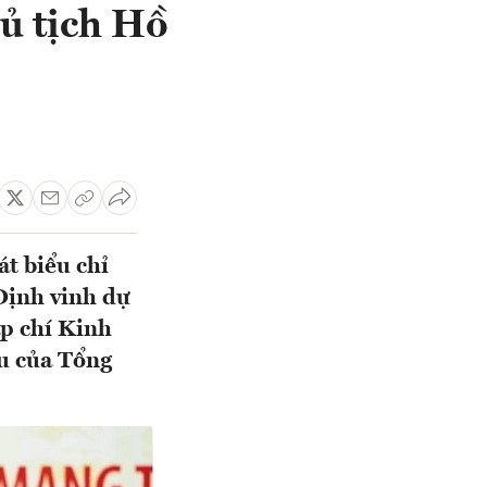
ủ tịch Hồ
t biểu chỉ
Định vinh dự
p chí Kinh
ểu của Tổng