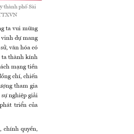
y thành phố Sài
: TTXVN
ng ta vui mừng
 vinh dự mang
 sử, văn hóa có
n ta thành kính
 cách mạng tiền
đồng chí, chiến
 lượng tham gia
 sự nghiệp giải
phát triển của
, chính quyền,