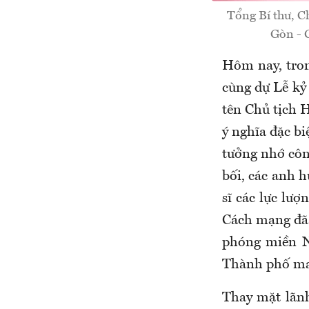
Tổng Bí thư, C
Gòn - 
Hôm nay, tron
cùng dự Lễ k
tên Chủ tịch H
ý nghĩa đặc bi
tưởng nhớ công
bối, các anh h
sĩ các lực lượ
Cách mạng đã c
phóng miền Na
Thành phố ma
Thay mặt lãnh