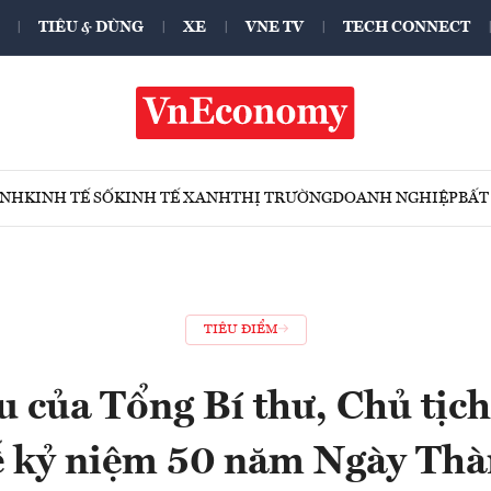
TIÊU & DÙNG
XE
VNE TV
TECH CONNECT
ÍNH
KINH TẾ SỐ
KINH TẾ XANH
THỊ TRƯỜNG
DOANH NGHIỆP
BẤT
TIÊU ĐIỂM
u của Tổng Bí thư, Chủ tịc
ễ kỷ niệm 50 năm Ngày Thà