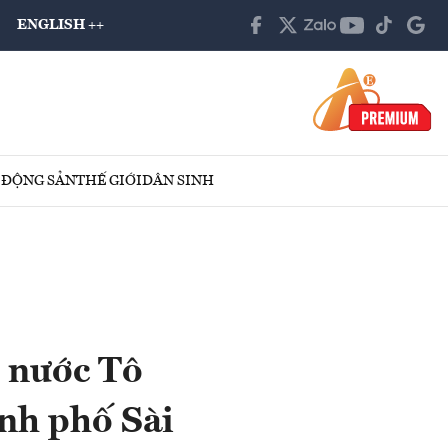
ENGLISH ++
 ĐỘNG SẢN
THẾ GIỚI
DÂN SINH
h nước Tô
nh phố Sài