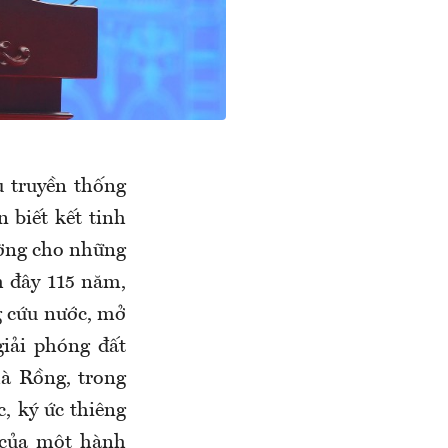
 truyền thống
 biết kết tinh
ường cho những
h đây 115 năm,
g cứu nước, mở
giải phóng đất
à Rồng, trong
, ký ức thiêng
u của một hành