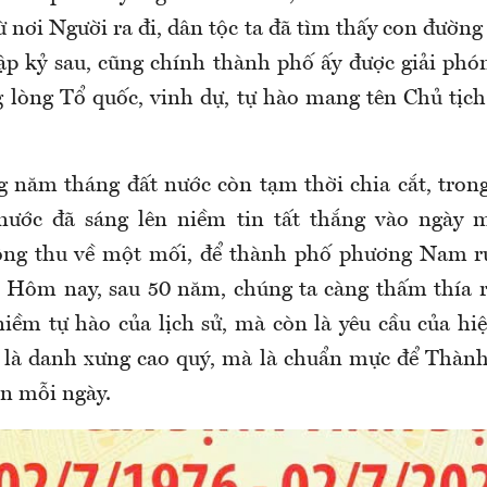
Từ nơi Người ra đi, dân tộc ta đã tìm thấy con đường 
ập kỷ sau, cũng chính thành phố ấy được giải phó
g lòng Tổ quốc, vinh dự, tự hào mang tên Chủ tị
 năm tháng đất nước còn tạm thời chia cắt, tron
nước đã sáng lên niềm tin tất thắng vào ngày 
ông thu về một mối, để thành phố phương Nam rự
Hôm nay, sau 50 năm, chúng ta càng thấm thía r
niềm tự hào của lịch sử, mà còn là yêu cầu của hiệ
ỉ là danh xưng cao quý, mà là chuẩn mực để Thành 
ên mỗi ngày.