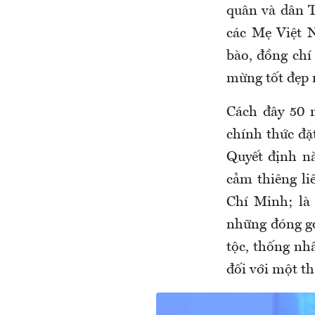
quân và dân 
các Mẹ Việt 
bào, đồng chí
mừng tốt đẹp 
Cách đây 50 
chính thức đặ
Quyết định
n
cảm thiêng li
Chí Minh; là
những đóng gó
tộc, thống nh
đối với một t