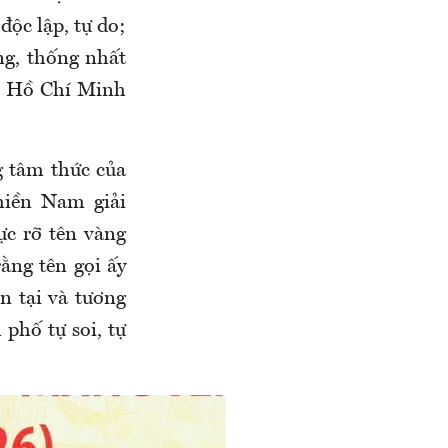
độc lập, tự do;
ng, thống nhất
ch Hồ Chí Minh
g tâm thức của
miền Nam giải
c rỡ tên vàng
ằng tên gọi ấy
n tại và tương
phố tự soi, tự