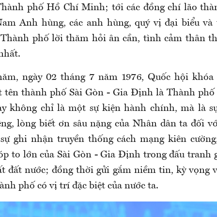
Thành phố Hồ Chí Minh; tới các đồng chí lão thà
Nam Anh hùng, các anh hùng, quý vị đại biểu và
Thành phố lời thăm hỏi ân cần, tình cảm thân thi
nhất.
năm, ngày 02 tháng 7 năm 1976, Quốc hội khóa 
t tên thành phố Sài Gòn - Gia Định là Thành ph
ày
không chỉ là một sự kiện hành chính, mà là sự
êng, lòng biết ơn sâu nặng của Nhân dân ta đối v
 sự ghi nhận truyền thống cách mạng kiên cường,
p to lớn của Sài Gòn - Gia Định trong đấu tranh 
ất đất nước; đồng thời gửi gắm niềm tin, kỳ vọng 
hành phố
có vị trí
đặc biệt của
nước ta
.