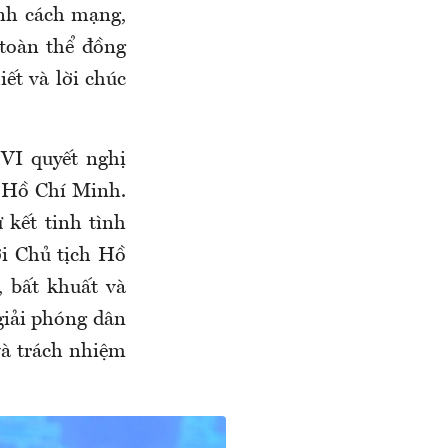
nh cách mạng,
 toàn thể
đồng
ết và lời chúc
VI quyết nghị
ố Hồ Chí Minh.
 kết tinh tình
ới Chủ tịch Hồ
 bất khuất và
giải phóng dân
và trách nhiệm