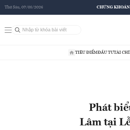
Thứ Sáu, 07/08/2026
CHỨNG KHOÁN
TIÊU ĐIỂM
ĐẦU TƯ
TÀI CH
Phát biể
Lâm tại L