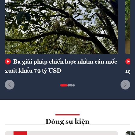
Ba giải pháp chiến lược nhằm cán mốc
xuất khẩu 74 tỷ USD
ngu
Dòng sự kiện