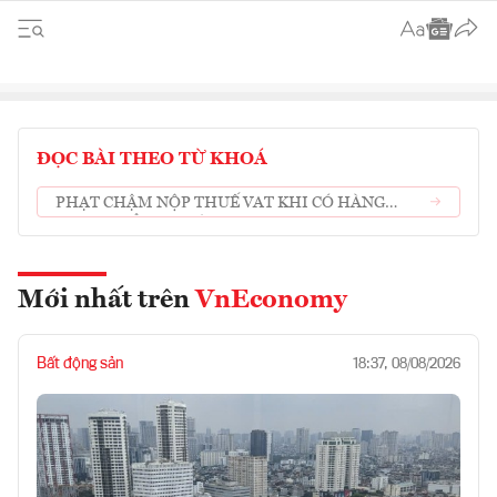
ĐỌC BÀI THEO TỪ KHOÁ
PHẠT CHẬM NỘP THUẾ VAT KHI CÓ HÀNG
XUẤT KHẨU BỊ TRẢ VỀ LÀ "BẤT CÔNG VỚI
DOANH NGHIỆP"
Mới nhất trên
VnEconomy
Bất động sản
18:37, 08/08/2026