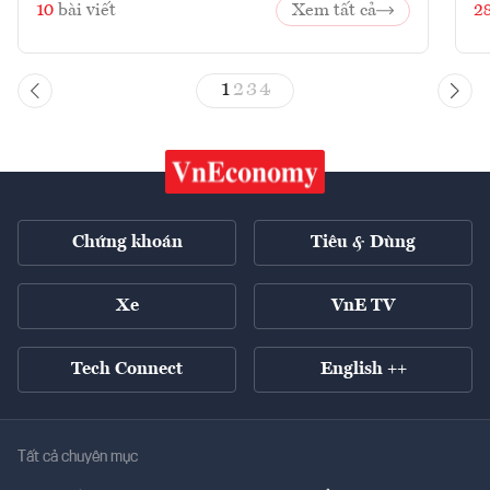
10
bài viết
Xem tất cả
2
1
2
3
4
Chứng khoán
Tiêu & Dùng
Xe
VnE TV
Tech Connect
English ++
Tất cả chuyên mục