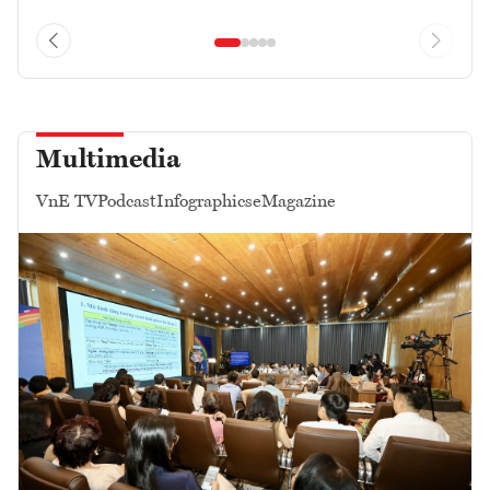
Multimedia
VnE TV
Podcast
Infographics
eMagazine