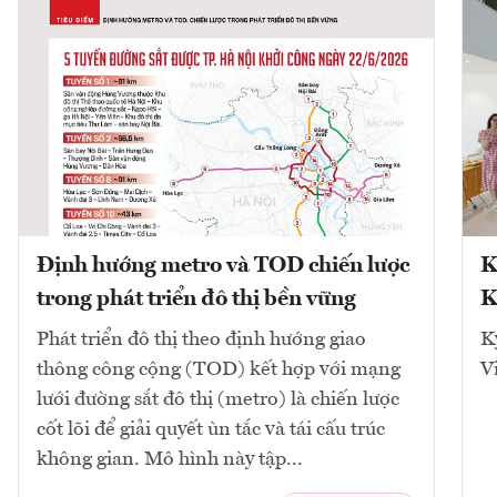
Định hướng metro và TOD chiến lược
K
trong phát triển đô thị bền vững
K
Phát triển đô thị theo định hướng giao
K
thông công cộng (TOD) kết hợp với mạng
V
lưới đường sắt đô thị (metro) là chiến lược
cốt lõi để giải quyết ùn tắc và tái cấu trúc
không gian. Mô hình này tập...