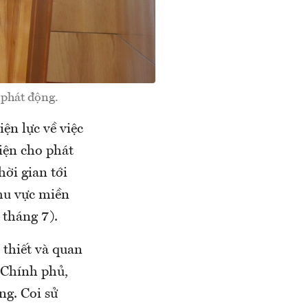
 phát động.
ện lực về việc
iện cho phát
hời gian tới
khu vực miền
 tháng 7).
 thiết và quan
g Chính phủ,
ng. Coi sử