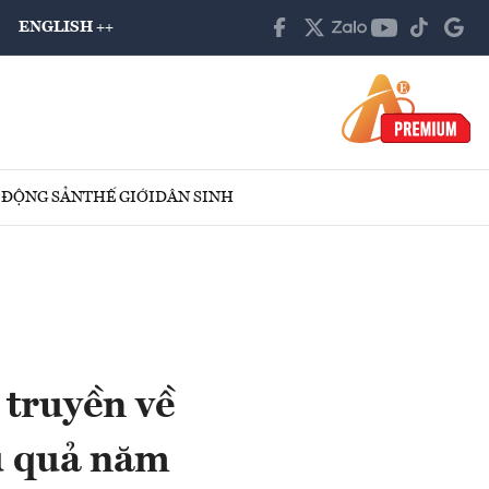
ENGLISH ++
 ĐỘNG SẢN
THẾ GIỚI
DÂN SINH
 truyền về
ệu quả năm