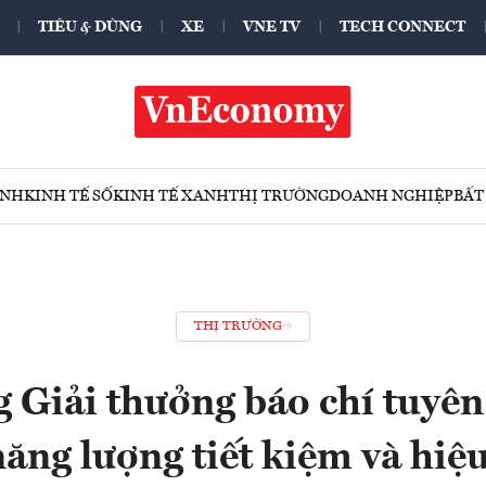
TIÊU & DÙNG
XE
VNE TV
TECH CONNECT
ÍNH
KINH TẾ SỐ
KINH TẾ XANH
THỊ TRƯỜNG
DOANH NGHIỆP
BẤT
THỊ TRƯỜNG
 Giải thưởng báo chí tuyên
ăng lượng tiết kiệm và hi