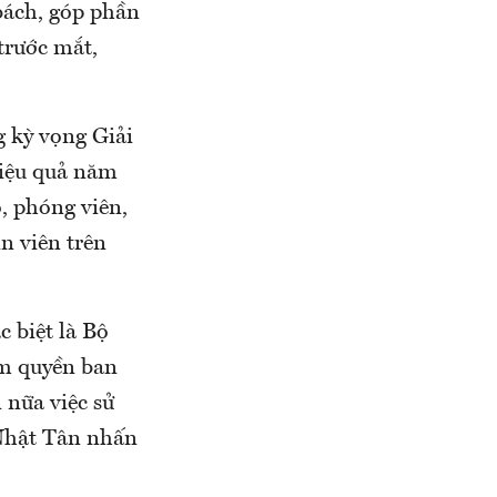
 bách, góp phần
trước mắt,
 kỳ vọng Giải
hiệu quả năm
, phóng viên,
in viên trên
c biệt là Bộ
m quyền ban
nữa việc sử
 Nhật Tân nhấn