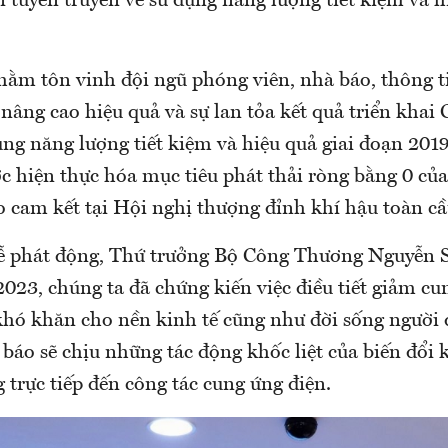
í tuyên truyền về sử dụng năng lượng tiết kiệm và 
hằm tôn vinh đội ngũ phóng viên, nhà báo, thông ti
nâng cao hiệu quả và sự lan tỏa kết quả triển khai
ng năng lượng tiết kiệm và hiệu quả giai đoạn 201
c hiện thực hóa mục tiêu phát thải ròng bằng 0 củ
 cam kết tại Hội nghị thượng đỉnh khí hậu toàn c
 lễ phát động, Thứ trưởng Bộ Công Thương Nguyễn
023, chúng ta đã chứng kiến việc điều tiết giảm cu
 khó khăn cho nền kinh tế cũng như đời sống người
báo sẽ chịu những tác động khốc liệt của biến đổi 
trực tiếp đến công tác cung ứng điện.