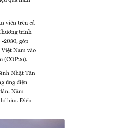
hiệu quả năm
n viên trên cả
 Chương trình
9 -2030, góp
a Việt Nam vào
ầu (COP26).
 Sinh Nhật Tân
ng ứng điện
 dân. Năm
khí hậu. Điều