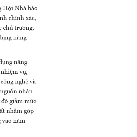
ng Hội Nhà báo
nh chính xác,
c chủ trương,
 dụng năng
 dụng năng
c nhiệm vụ,
c công nghệ và
n nguồn nhân
từ đó giảm mức
hất nhằm góp
g vào năm