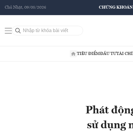
Chủ Nhật, 09/08/2026
CHỨNG KHOÁN
TIÊU ĐIỂM
ĐẦU TƯ
TÀI CH
Phát động
sử dụng n