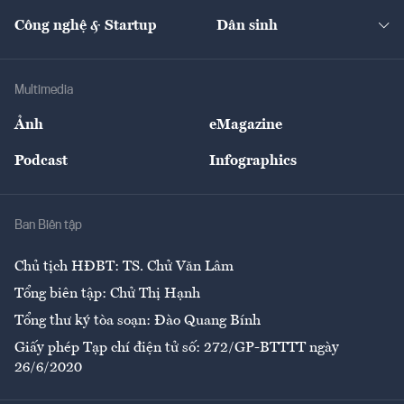
Kinh doanh
Kết nối
Tạp chí kinh tế Việt Nam
eMagazine
Nhà đầu tư
Du lịch
Công nghệ & Startup
Dân sinh
Tư vấn
Nông sản
Doanh nhân
Tư vấn Tiêu & Dùng
Infographics
Hạ tầng
Sức khỏe
Khung pháp lý
Doanh nghiệp
Địa phương
Thị trường
Bảo hiểm
Multimedia
Sự kiện
Nhân lực
Ảnh
eMagazine
Đẹp +
An sinh
Podcast
Infographics
Giải trí
Y tế
Nhà
Ban Biên tập
Ẩm thực
Chủ tịch HĐBT: TS. Chử Văn Lâm
Tổng biên tập: Chử Thị Hạnh
Tổng thư ký tòa soạn: Đào Quang Bính
Giấy phép Tạp chí điện tử số: 272/GP-BTTTT ngày
26/6/2020