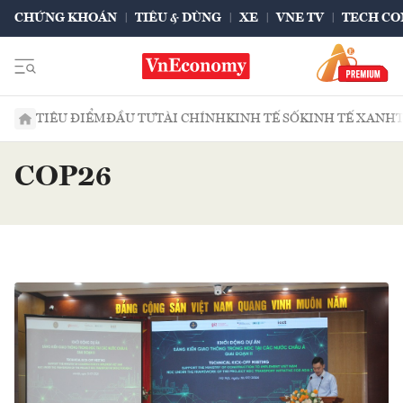
CHỨNG KHOÁN
TIÊU & DÙNG
XE
VNE TV
TECH CO
TIÊU ĐIỂM
ĐẦU TƯ
TÀI CHÍNH
KINH TẾ SỐ
KINH TẾ XANH
COP26