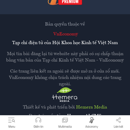
Bản quyền thuộc về
VnEconomy
Tạp chí điện tử của Hội Khoa học Kinh tế Việt Nam
Mọi tin bài đăng lại từ website này phải có sự chấp thuận
bằng văn bản của
Tạp chí Kinh tế Việt Nam - VnEconomy
Các trang liên kết ra ngoài sẽ được mở ra ở cửa sổ mới.
VnEconomy không chịu trách nhiệm nội dung các trang
ngoài.
Thiết kế và phát triển bởi
Hemera Media
Dựa trên nền tảng
Hemera AI CMS
Menu
Điểm tin
Multimedia
Askonomy
Liên kết