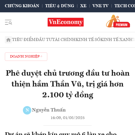
CHỨNG KHOÁN
TIÊU & DÙNG
XE
VNE TV
TECH CO
TIÊU ĐIỂM
ĐẦU TƯ
TÀI CHÍNH
KINH TẾ SỐ
KINH TẾ XANH
DOANH NGHIỆP
Phê duyệt chủ trương đầu tư hoàn
thiện hầm Thần Vũ, trị giá hơn
2.100 tỷ đồng
Nguyễn Thuấn
N
14:09, 01/08/2025
Dự án sẽ khép kín quy mô 6 làn xe cho