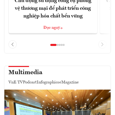
Chủ động sử dụng công cụ phòng
VAS
vệ thương mại để phát triển công
xu
nghiệp hóa chất bền vững
Đọc ngay
Multimedia
VnE TV
Podcast
Infographics
eMagazine