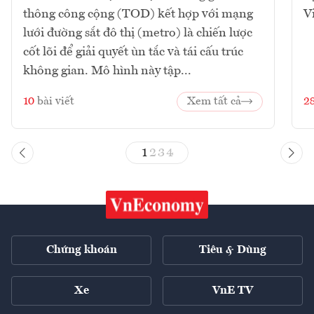
thông công cộng (TOD) kết hợp với mạng
V
lưới đường sắt đô thị (metro) là chiến lược
cốt lõi để giải quyết ùn tắc và tái cấu trúc
không gian. Mô hình này tập...
10
bài viết
Xem tất cả
2
1
2
3
4
Chứng khoán
Tiêu & Dùng
Xe
VnE TV