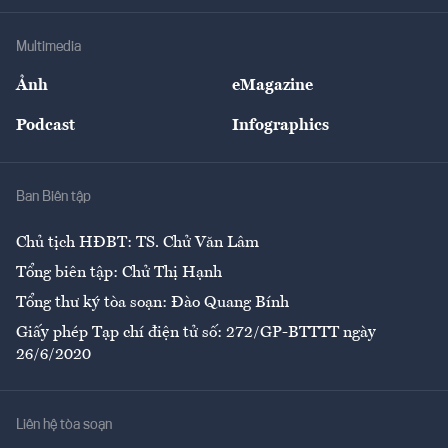
Khung pháp lý
Doanh nghiệp
Địa phương
Thị trường
Bảo hiểm
Multimedia
Sự kiện
Nhân lực
Ảnh
eMagazine
Đẹp +
An sinh
Podcast
Infographics
Giải trí
Y tế
Nhà
Ban Biên tập
Ẩm thực
Chủ tịch HĐBT: TS. Chử Văn Lâm
Tổng biên tập: Chử Thị Hạnh
Tổng thư ký tòa soạn: Đào Quang Bính
Giấy phép Tạp chí điện tử số: 272/GP-BTTTT ngày
26/6/2020
Liên hệ tòa soạn