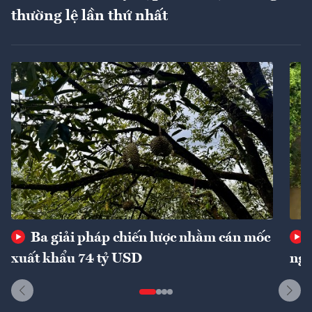
thường lệ lần thứ nhất
Ba giải pháp chiến lược nhằm cán mốc
xuất khẩu 74 tỷ USD
ngu