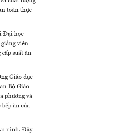
 và chất lượng
an toàn thực
i Đại học
giảng viên
 cấp suất ăn
ởng Giáo dục
uan Bộ Giáo
ịa phương và
 bếp ăn của
An ninh. Đây