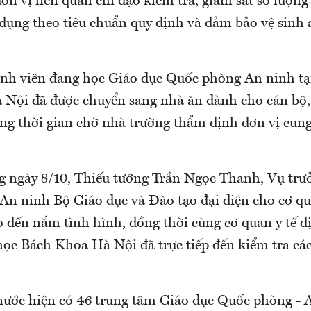
ơn vị liên quan chỉ đạo kiểm tra, giám sát số lượng
dụng theo tiêu chuẩn quy định và đảm bảo vệ sinh 
nh viên đang học Giáo dục Quốc phòng An ninh tạ
Nội đã được chuyển sang nhà ăn dành cho cán bộ, 
ong thời gian chờ nhà trường thẩm định đơn vị cung
g ngày 8/10, Thiếu tướng Trần Ngọc Thanh, Vụ trư
An ninh Bộ Giáo dục và Đào tạo đại diện cho cơ q
o đến nắm tình hình, đồng thời cùng cơ quan y tế đ
học Bách Khoa Hà Nội đã trực tiếp đến kiểm tra các
 nước hiện có 46 trung tâm Giáo dục Quốc phòng - 