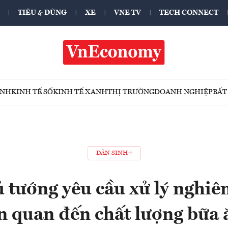
TIÊU & DÙNG
XE
VNE TV
TECH CONNECT
ÍNH
KINH TẾ SỐ
KINH TẾ XANH
THỊ TRƯỜNG
DOANH NGHIỆP
BẤT
DÂN SINH
 tướng yêu cầu xử lý nghiêm
n quan đến chất lượng bữa 