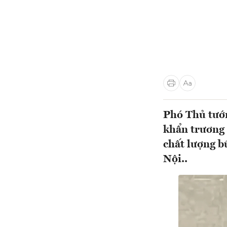
Phó Thủ tướn
khẩn trương 
chất lượng b
Nội..