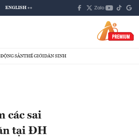
ENGLISH ++
 ĐỘNG SẢN
THẾ GIỚI
DÂN SINH
 các sai
ăn tại ĐH