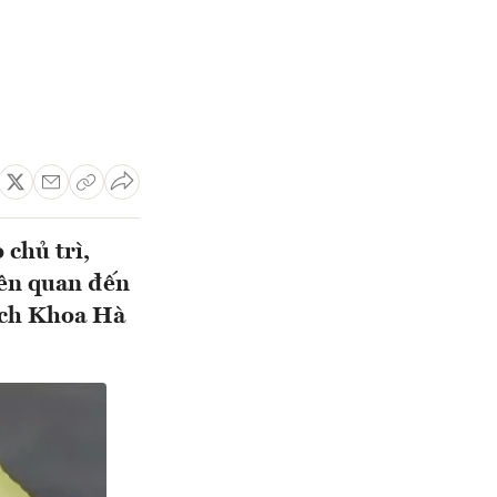
chủ trì,
iên quan đến
ách Khoa Hà