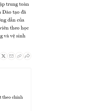
tập trung toàn
à Đào tạo đã
ớng dẫn của
 viên theo học
g và vệ sinh
t theo chính