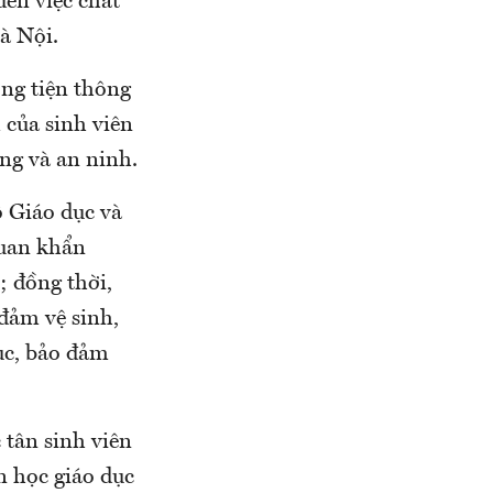
ến việc chất
à Nội.
ng tiện thông
 của sinh viên
ng và an ninh.
 Giáo dục và
quan khẩn
; đồng thời,
 đảm vệ sinh,
dục, bảo đảm
 tân sinh viên
n học giáo dục