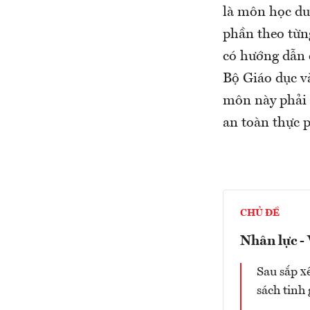
là môn học duy
phần theo từn
có hướng dẫn 
Bộ Giáo dục và
môn này phải 
an toàn thực 
CHỦ ĐỀ
Nhân lực -
Sau sắp x
sách tinh