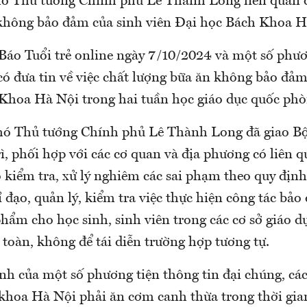
hó Thủ tướng Chính phủ Lê Thành Long liên quan đ
không bảo đảm của sinh viên Đại học Bách Khoa H
Báo Tuổi trẻ online ngày 7/10/2024 và một số phươ
có đưa tin về việc chất lượng bữa ăn không bảo đảm
Khoa Hà Nội trong hai tuần học giáo dục quốc phò
Phó Thủ tướng Chính phủ Lê Thành Long đã giao Bộ
ì, phối hợp với các cơ quan và địa phương có liên 
 kiểm tra, xử lý nghiêm các sai phạm theo quy định
 đạo, quản lý, kiểm tra việc thực hiện công tác bảo
hẩm cho học sinh, sinh viên trong các cơ sở giáo 
 toàn, không để tái diễn trường hợp tương tự.
nh của một số phương tiện thông tin đại chúng, các
khoa Hà Nội phải ăn cơm canh thừa trong thời gia