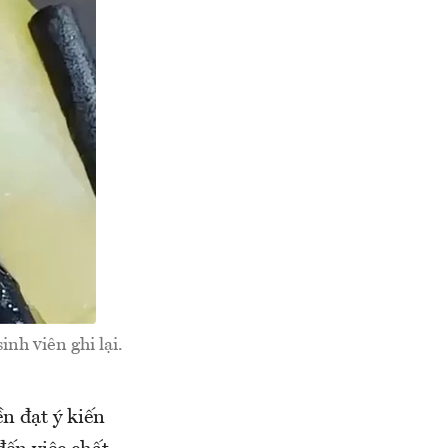
nh viên ghi lại.
 đạt ý kiến