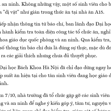
 an ninh. Không những vậy, một số sinh viên cho b
a "dị vật" như gián trong thức ăn tại nhà ăn A15.
tiếp nhận thông tin từ báo chí, ban lãnh đạo Đại h
 hành kiểm tra toàn diện công tác tổ chức ăn, nghỉ
khoa giáo dục quốc phòng và an ninh. Qua kiểm tra
ố thông tin báo chí đưa là đúng sự thực, mặc dù đ
 ra các giải thích nhưng chưa đủ thuyết phục.
Đại học Bách Khoa Hà Nội đã chỉ đạo dừng ngay h
p suất ăn hiện tại cho tân sinh viên đang học giáo 
inh.
m 7/10, nhà trường đã tổ chức gặp gỡ các sinh viên
g và an ninh để nghe ý kiến góp ý, tâm tư, nguyện 