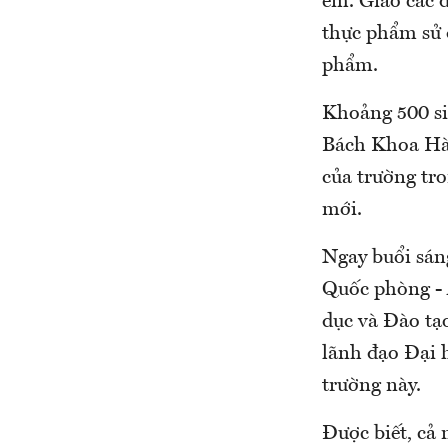
em. Giao các đ
thực phẩm sử 
phẩm.
Khoảng 500 si
Bách Khoa Hà 
của trường tr
mới.
Ngay buổi sán
Quốc phòng - 
dục và Đào tạ
lãnh đạo Đại 
trường này.
Được biết, cả