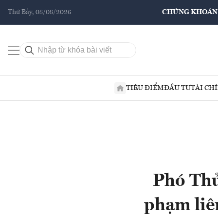
Thứ Bảy, 08/08/2026
CHỨNG KHOÁN
TIÊU ĐIỂM
ĐẦU TƯ
TÀI CH
Phó Thủ
phạm liê