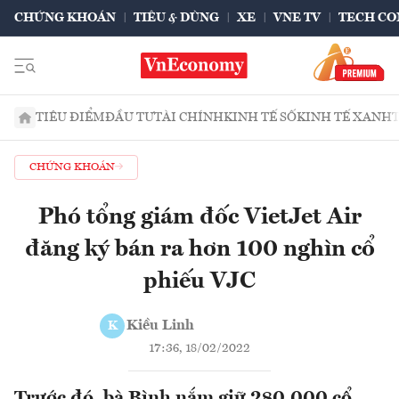
CHỨNG KHOÁN
TIÊU & DÙNG
XE
VNE TV
TECH CO
TIÊU ĐIỂM
ĐẦU TƯ
TÀI CHÍNH
KINH TẾ SỐ
KINH TẾ XANH
CHỨNG KHOÁN
Phó tổng giám đốc VietJet Air
đăng ký bán ra hơn 100 nghìn cổ
phiếu VJC
Kiều Linh
K
17:36, 18/02/2022
Trước đó, bà Bình nắm giữ 280.000 cổ