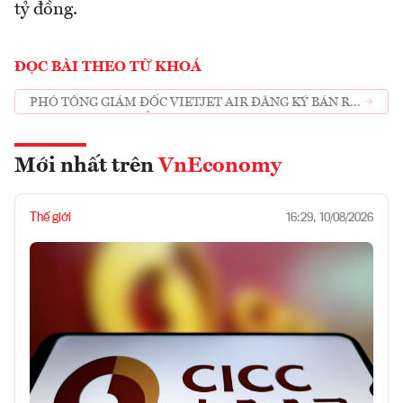
tỷ đồng.
ĐỌC BÀI THEO TỪ KHOÁ
PHÓ TỔNG GIÁM ĐỐC VIETJET AIR ĐĂNG KÝ BÁN RA
HƠN 100 NGHÌN CỔ PHIẾU VJC
Mới nhất trên
VnEconomy
Thế giới
16:29, 10/08/2026