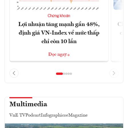
Chứng khoán
Lợi nhuận tăng mạnh gần 48%,
Chứ
định giá VN-Index về mức thấp
chá
chỉ còn 10 lần
Đọc ngay
Multimedia
VnE TV
Podcast
Infographics
eMagazine