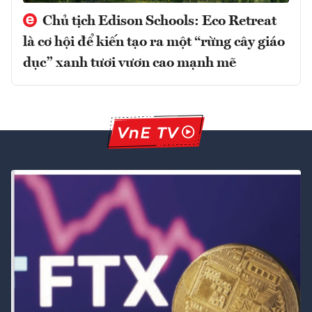
Chủ tịch Edison Schools: Eco Retreat
là cơ hội để kiến tạo ra một “rừng cây giáo
dục” xanh tươi vươn cao mạnh mẽ