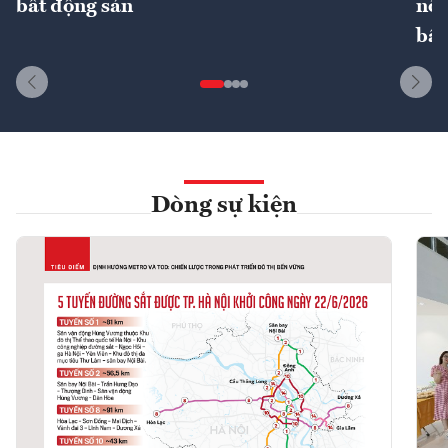
bất động sản
nôn
bất
Dòng sự kiện