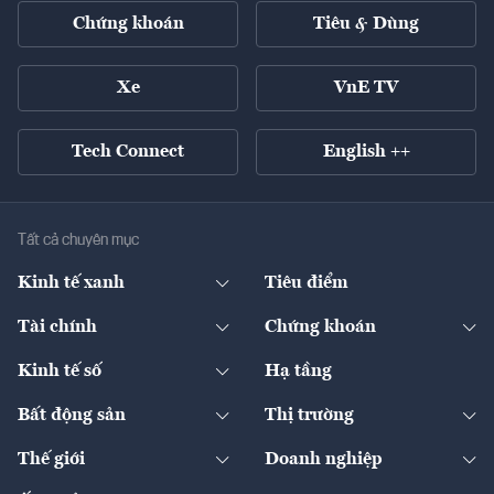
Chứng khoán
Tiêu & Dùng
Xe
VnE TV
Tech Connect
English ++
Tất cả chuyên mục
Kinh tế xanh
Tiêu điểm
Chuyển động xanh
Tài chính
Chứng khoán
Pháp lý
Ngân hàng
Doanh nghiệp niêm yết
Kinh tế số
Hạ tầng
Thương hiệu xanh
Thị trường vốn
Thị trường
Sản phẩm - Thị trường
Bất động sản
Thị trường
Diễn đàn
Thuế
Đầu tư
Tài sản số
Chính sách
Xuất nhập khẩu
Thế giới
Doanh nghiệp
Bảo hiểm
Quốc tế
Dịch vụ số
Thị trường
Khung pháp lý
Kinh tế
Chuyển động