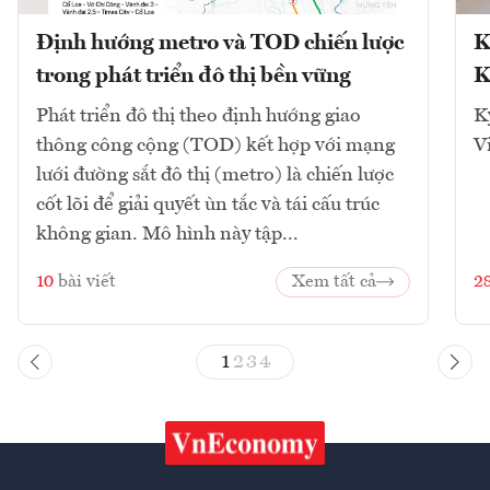
Định hướng metro và TOD chiến lược
K
trong phát triển đô thị bền vững
K
Phát triển đô thị theo định hướng giao
K
thông công cộng (TOD) kết hợp với mạng
V
lưới đường sắt đô thị (metro) là chiến lược
cốt lõi để giải quyết ùn tắc và tái cấu trúc
không gian. Mô hình này tập...
10
bài viết
Xem tất cả
2
1
2
3
4