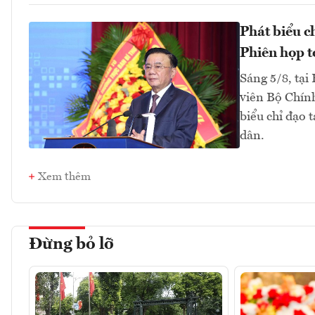
Phát biểu c
Phiên họp t
Sáng 5/8, tại
viên Bộ Chính
biểu chỉ đạo 
dân.
Xem thêm
Đừng bỏ lỡ