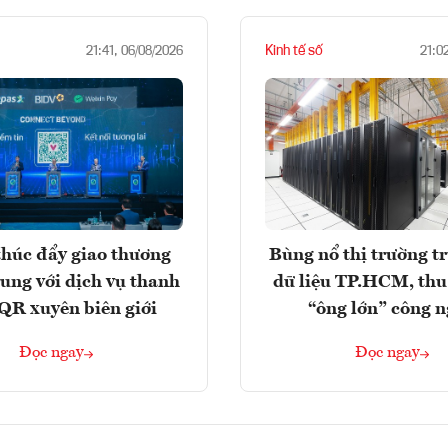
Kinh tế số
21:41, 06/08/2026
21:0
húc đẩy giao thương
Bùng nổ thị trường t
rung với dịch vụ thanh
dữ liệu TP.HCM, thu
QR xuyên biên giới
“ông lớn” công 
Đọc ngay
Đọc ngay