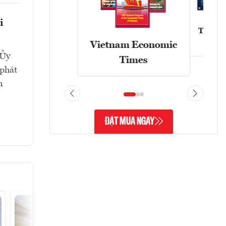
i
Tạp chí
Vietnam Economic
 Ủy
Times
 phát
n
ĐẶT MUA NGAY