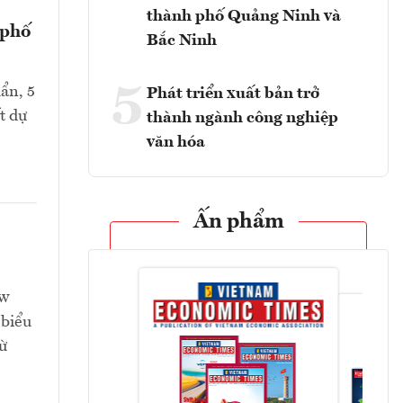
thành phố Quảng Ninh và
 phố
Bắc Ninh
5
ẩn, 5
Phát triển xuất bản trở
t dự
thành ngành công nghiệp
văn hóa
Ấn phẩm
ew
 biểu
ừ