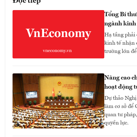
Đọc tiếp
Tổng Bí thư
ngành kinh 
Hạ tầng phải
kinh tế nhận 
trường lớn để
Nâng cao ch
hoạt động t
Dự thảo Nghị 
làm cơ sở để 
quan tư pháp,
quyền lực.