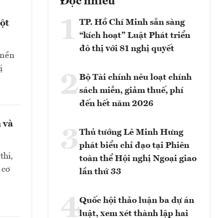
Đọc nhiều
1
TP. Hồ Chí Minh sẵn sàng
ột
“kích hoạt” Luật Phát triển
đô thị với 81 nghị quyết
 nền
ị
2
Bộ Tài chính nêu loạt chính
sách miễn, giảm thuế, phí
đến hết năm 2026
 và
3
Thủ tướng Lê Minh Hưng
phát biểu chỉ đạo tại Phiên
thi,
toàn thể Hội nghị Ngoại giao
 cơ
lần thứ 33
4
Quốc hội thảo luận ba dự án
luật, xem xét thành lập hai