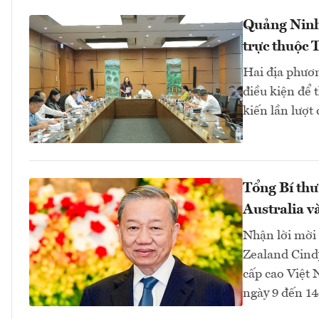
Quảng Ninh,
trực thuộc 
Hai địa phươ
điều kiện để 
kiến lần lượt
Tổng Bí thư
Australia 
Nhận lời mời
Zealand Cindy
cấp cao Việt 
ngày 9 đến 1