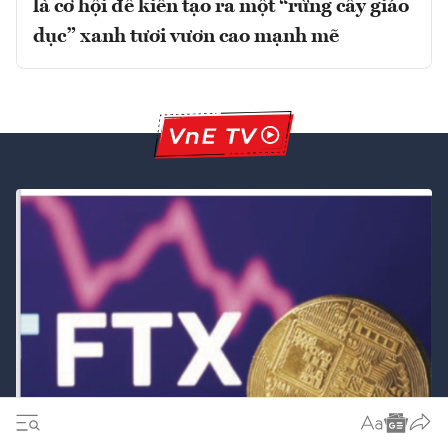
là cơ hội để kiến tạo ra một “rừng cây giáo
dục” xanh tươi vươn cao mạnh mẽ