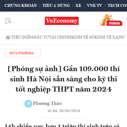
CHỨNG KHOÁN
TIÊU & DÙNG
XE
VNE TV
TECH CO
TIÊU ĐIỂM
ĐẦU TƯ
TÀI CHÍNH
KINH TẾ SỐ
KINH TẾ XANH
MULTIMEDIA
[Phóng sự ảnh] Gần 109.000 thí
sinh Hà Nội sẵn sàng cho kỳ thi
tốt nghiệp THPT năm 2024
Phương Thảo
P
15:44, 26/06/2024
14h chiều nay, hơn 1 triệu thí sinh trên cả