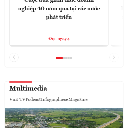
Cuộc đua giảm thuế doanh
C
nghiệp 40 năm qua tại các nước
Re
phát triển
mộ
Đọc ngay
Multimedia
VnE TV
Podcast
Infographics
eMagazine