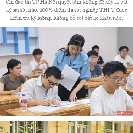
Chỉ đạo thi TP Hà Nội quyết tâm không để xảy ra bất
kỳ sai sót nào. 100% điểm thi tốt nghiệp THPT được
kiểm tra kỹ lưỡng, không bỏ sót bất kể khâu nào.