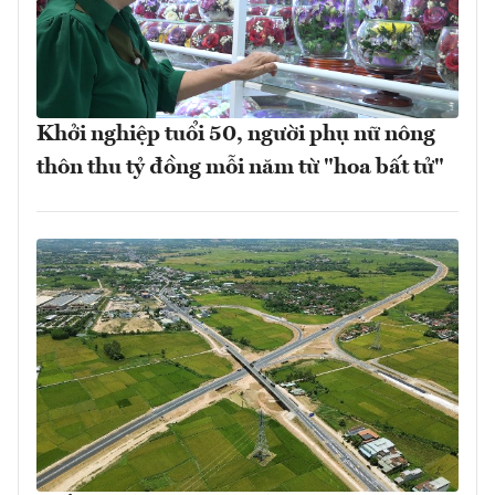
Khởi nghiệp tuổi 50, người phụ nữ nông
thôn thu tỷ đồng mỗi năm từ "hoa bất tử"