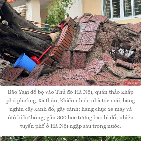
Bão Yagi đổ bộ vào Thủ đô Hà Nội, quần thảo khắp
phố phường, xã thôn, khiến nhiều nhà tốc mái, hàng
nghìn cây xanh đổ, gãy cành; hàng chục xe máy và
ôtô bị hư hỏng; gần 300 bức tường bao bị đổ; nhiều
tuyến phố ở Hà Nội ngập sâu trong nước.