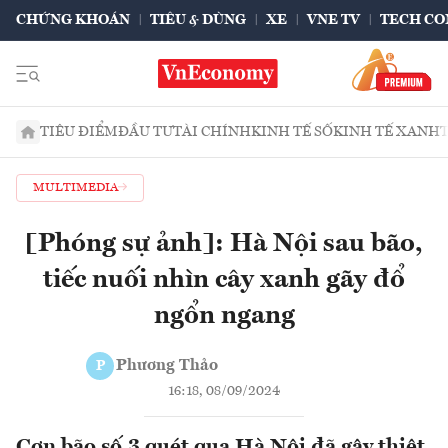
CHỨNG KHOÁN
TIÊU & DÙNG
XE
VNE TV
TECH CO
TIÊU ĐIỂM
ĐẦU TƯ
TÀI CHÍNH
KINH TẾ SỐ
KINH TẾ XANH
MULTIMEDIA
[Phóng sự ảnh]: Hà Nội sau bão,
tiếc nuối nhìn cây xanh gãy đổ
ngổn ngang
Phương Thảo
P
16:18, 08/09/2024
Cơn bão số 3 quét qua Hà Nội đã gây thiệt