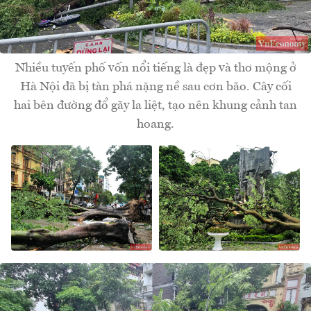
Nhiều tuyến phố vốn nổi tiếng là đẹp và thơ mộng ở
Hà Nội đã bị tàn phá nặng nề sau cơn bão. Cây cối
hai bên đường đổ gãy la liệt, tạo nên khung cảnh tan
hoang.