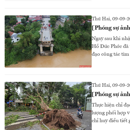
Thứ Hai, 09-09-
[Phóng sự ảnh
Ngay sau khi nh
Hồ Đức Phớc đã tớ
đạo công tác tìm
Thứ Hai, 09-09-
[Phóng sự ảnh
Thực hiện chỉ đ
lượng phối hợp v
chỉ huy điều tiết