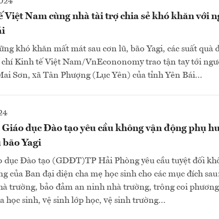
2024
ế Việt Nam cùng nhà tài trợ chia sẻ khó khăn với 
ái
ng khó khăn mất mát sau cơn lũ, bão Yagi, các suất quà 
 chí Kinh tế Việt Nam/VnEcononomy trao tận tay tới ngư
ai Sơn, xã Tân Phượng (Lục Yên) của tỉnh Yên Bái...
24
 Giáo dục Đào tạo yêu cầu không vận động phụ huy
 bão Yagi
áo dục Đào tạo (GDĐT)TP Hải Phòng yêu cầu tuyệt đối kh
ng của Ban đại diện cha mẹ học sinh cho các mục đích sau
nhà trường, bảo đảm an ninh nhà trường, trông coi phương
a học sinh, vệ sinh lớp học, vệ sinh trường...