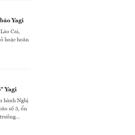
 bão Yagi
 Lào Cai,
 bỏ hoặc hoãn
" Yagi
an hành Nghị
bão số 3, ổn
trưởng...