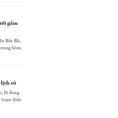
ưới gầm
du Bắc Bộ,
 trong hôm
lịch sử
u, lũ đang
c trạm thủy