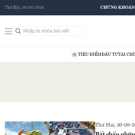
Thứ Bảy, 08/08/2026
CHỨNG KHOÁN
TIÊU ĐIỂM
ĐẦU TƯ
TÀI CH
Thứ Hai, 30-09-
Bất chấp nhữn