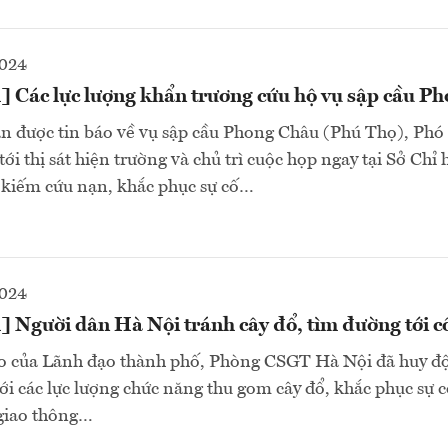
2024
] Các lực lượng khẩn trương cứu hộ vụ sập cầu P
ận được tin báo về vụ sập cầu Phong Châu (Phú Thọ), Phó
i thị sát hiện trường và chủ trì cuộc họp ngay tại Sở Chỉ 
 kiếm cứu nạn, khắc phục sự cố…
2024
] Người dân Hà Nội tránh cây đổ, tìm đường tới c
ạo của Lãnh đạo thành phố, Phòng CSGT Hà Nội đã huy đ
ới các lực lượng chức năng thu gom cây đổ, khắc phục sự c
 giao thông…