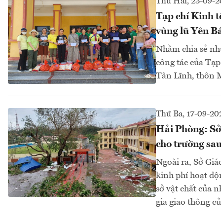
Thứ Hai, 23-09-
Tạp chí Kinh t
vùng lũ Yên B
Nhằm chia sẻ nhữ
công tác của Tạp
Tân Lĩnh, thôn M
Thứ Ba, 17-09-20
Hải Phòng: Sở
cho trường sau
Ngoài ra, Sở Gi
kinh phí hoạt độ
sở vật chất của 
gia giao thông củ