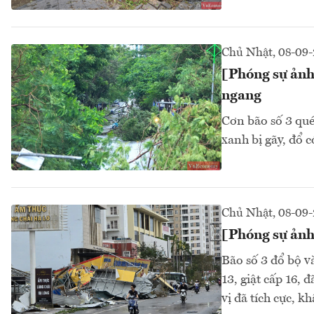
Chủ Nhật, 08-09
[Phóng sự ảnh]
ngang
Cơn bão số 3 qué
xanh bị gãy, đổ c
Chủ Nhật, 08-09
[Phóng sự ảnh
Bão số 3 đổ bộ 
13, giật cấp 16, 
vị đã tích cực, 