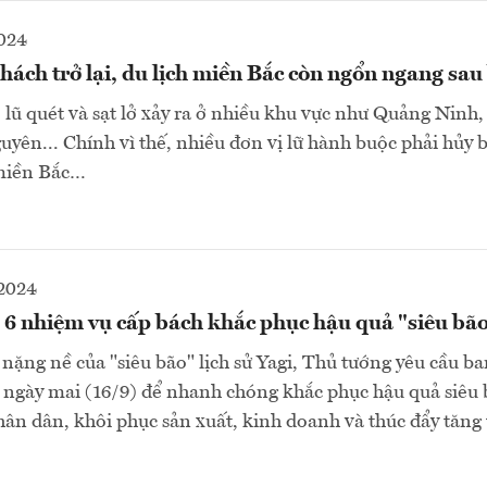
2024
hách trở lại, du lịch miền Bắc còn ngổn ngang sau
lũ quét và sạt lở xảy ra ở nhiều khu vực như Quảng Ninh,
uyên... Chính vì thế, nhiều đơn vị lữ hành buộc phải hủy
 miền Bắc…
-2024
 6 nhiệm vụ cấp bách khắc phục hậu quả "siêu bão
 nặng nề của "siêu bão" lịch sử Yagi, Thủ tướng yêu cầu b
 ngày mai (16/9) để nhanh chóng khắc phục hậu quả siêu 
hân dân, khôi phục sản xuất, kinh doanh và thúc đẩy tăng 