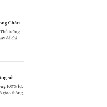
hong Châu
 Thủ tướng
huy để chỉ
ông sở
ộng 100% lực
ố giao thông,