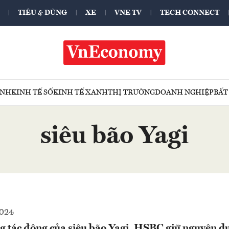
TIÊU & DÙNG
XE
VNE TV
TECH CONNECT
ÍNH
KINH TẾ SỐ
KINH TẾ XANH
THỊ TRƯỜNG
DOANH NGHIỆP
BẤT
siêu bão Yagi
2024
g tác động của siêu bão Yagi, HSBC giữ nguyên d