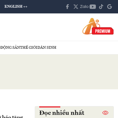
ENGLISH ++
 ĐỘNG SẢN
THẾ GIỚI
DÂN SINH
Đọc nhiều nhất
ự báo tăng