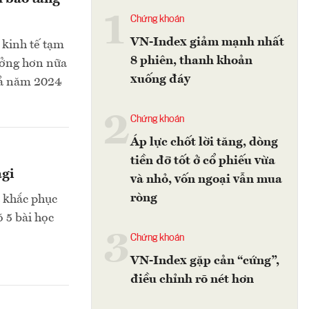
1
Chứng khoán
VN-Index giảm mạnh nhất
 kinh tế tạm
8 phiên, thanh khoản
rưởng hơn nữa
xuống đáy
cả năm 2024
2
Chứng khoán
Áp lực chốt lời tăng, dòng
tiền đỡ tốt ở cổ phiếu vừa
agi
và nhỏ, vốn ngoại vẫn mua
ròng
à khắc phục
 5 bài học
3
Chứng khoán
VN-Index gặp cản “cứng”,
điều chỉnh rõ nét hơn