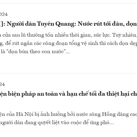
2024
]: Người dân Tuyên Quang: Nước rút tới đâu, dọn 
 cửa sau lũ thường tốn nhiều thời gian, sức lực. Tuy nhiên
 để rút ngắn các công đoạn tổng vệ sinh thì cách dọn dẹp
t là “dọn bùn theo con nước”…
24
ện biện pháp an toàn và hạn chế tối đa thiệt hại c
ện của Hà Nội bị ảnh hưởng bởi nước sông Hồng dâng cao
người dân đang quyết liệt vào cuộc để ứng phó…