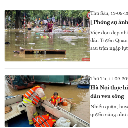
Thứ Sáu, 13-09-
[Phóng sự ảnh
Việc dọn dẹp nhà
dân Tuyên Quang,
sau trận ngập lụ
Thứ Tư, 11-09-20
Hà Nội thực hi
dân ven sông
Nhiều quận, huy
quyền cũng như 