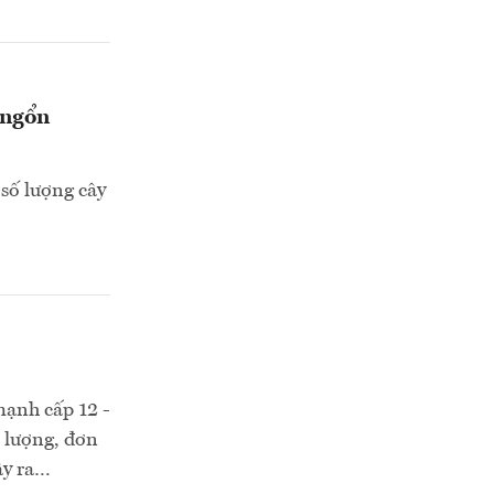
 ngổn
 số lượng cây
mạnh cấp 12 -
c lượng, đơn
ây ra…