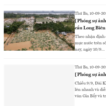
Thứ Ba, 10-09-2
[Phóng sự ảnh
cầu Long Biên
Theo nhận định 
mực nước trên sô
nay, ngày 10/9...
Thứ Ba, 10-09-2
[Phóng sự ảnh]
Chiều 9/9, Đài K
lên nhanh và diễ
văn Gia Bẩy và t