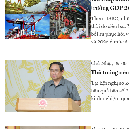
trưởng GDP 2
Theo HSBC, những
thời do siêu bão
bởi sự phục hồi
và 2025 ở mức 6,
Chủ Nhật, 29-09
Thủ tướng nêu 
Tại hội nghị sơ 
hậu quả bão số 3
kinh nghiệm quan