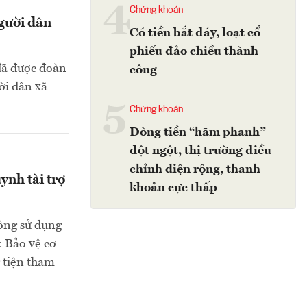
4
Chứng khoán
người dân
Có tiền bắt đáy, loạt cổ
phiếu đảo chiều thành
đã được đoàn
công
ời dân xã
5
Chứng khoán
Dòng tiền “hãm phanh”
đột ngột, thị trường điều
chỉnh diện rộng, thanh
nh tài trợ
khoản cực thấp
ông sử dụng
: Bảo vệ cơ
 tiện tham