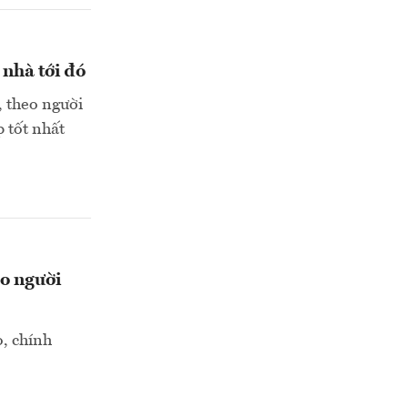
nhà tới đó
, theo người
 tốt nhất
ho người
, chính