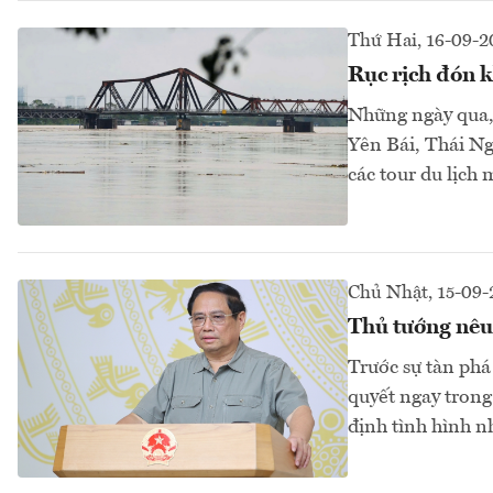
Thứ Hai, 16-09-
Rục rịch đón k
Những ngày qua, 
Yên Bái, Thái Ng
các tour du lịch
Chủ Nhật, 15-09
Thủ tướng nêu
Trước sự tàn phá
quyết ngay trong
định tình hình n