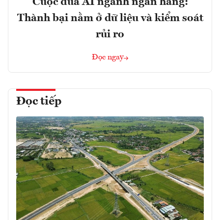
Cuộc đua AI ngành ngân hàng:
Thành bại nằm ở dữ liệu và kiểm soát
rủi ro
Đọc ngay
Đọc tiếp