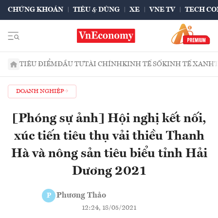
CHỨNG KHOÁN
TIÊU & DÙNG
XE
VNE TV
TECH CO
TIÊU ĐIỂM
ĐẦU TƯ
TÀI CHÍNH
KINH TẾ SỐ
KINH TẾ XANH
DOANH NGHIỆP
[Phóng sự ảnh] Hội nghị kết nối,
xúc tiến tiêu thụ vải thiều Thanh
Hà và nông sản tiêu biểu tỉnh Hải
Dương 2021
Phương Thảo
P
12:24, 18/05/2021