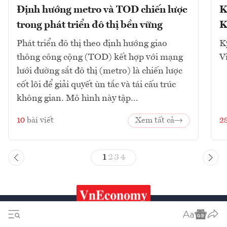
Định hướng metro và TOD chiến lược
K
trong phát triển đô thị bền vững
K
Phát triển đô thị theo định hướng giao
K
thông công cộng (TOD) kết hợp với mạng
V
lưới đường sắt đô thị (metro) là chiến lược
cốt lõi để giải quyết ùn tắc và tái cấu trúc
không gian. Mô hình này tập...
10
bài viết
Xem tất cả
2
1
2
3
4