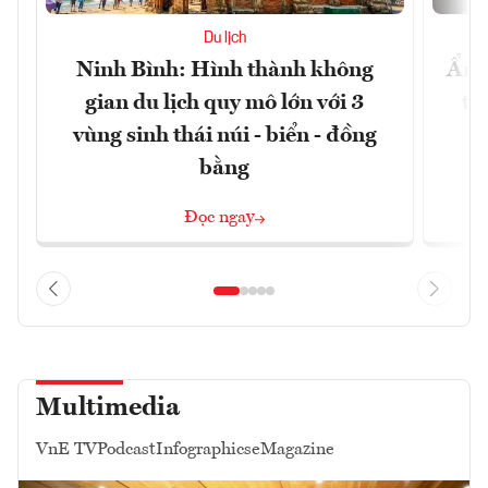
Du lịch
Ninh Bình: Hình thành không
Ẩm 
gian du lịch quy mô lớn với 3
tê
vùng sinh thái núi - biển - đồng
bằng
Đọc ngay
Multimedia
VnE TV
Podcast
Infographics
eMagazine