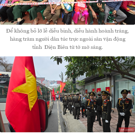
Để không bỏ lỡ lễ diễu binh, diễu hành hoành tráng,
hàng trăm người dân túc trực ngoài sân vận động
tỉnh Điện Biên từ tờ mờ sáng.