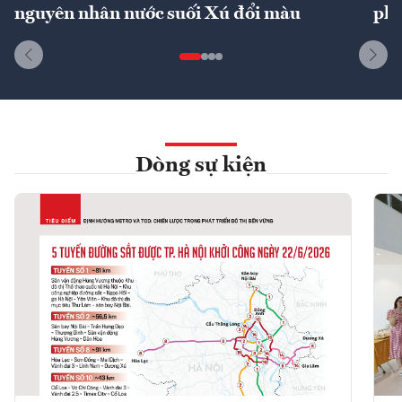
nguyên nhân nước suối Xú đổi màu
phí
Dòng sự kiện