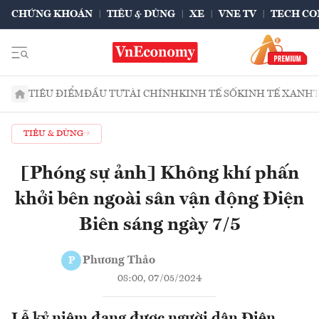
CHỨNG KHOÁN
TIÊU & DÙNG
XE
VNE TV
TECH CO
TIÊU ĐIỂM
ĐẦU TƯ
TÀI CHÍNH
KINH TẾ SỐ
KINH TẾ XANH
TIÊU & DÙNG
[Phóng sự ảnh] Không khí phấn
khởi bên ngoài sân vận động Điện
Biên sáng ngày 7/5
Phương Thảo
P
08:00, 07/05/2024
Lễ kỷ niệm đang được người dân Điện