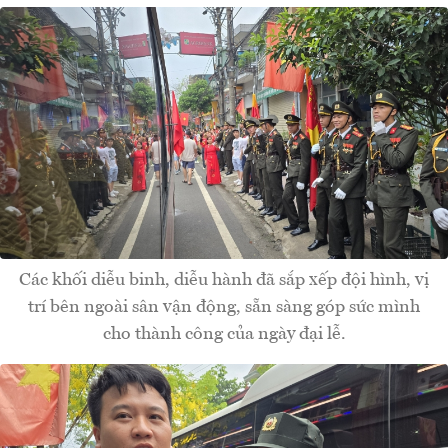
Các khối diễu binh, diễu hành đã sắp xếp đội hình, vị
trí bên ngoài sân vận động, sẵn sàng góp sức mình
cho thành công của ngày đại lễ.