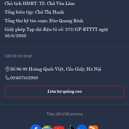
Chủ tịch HĐBT: TS. Chử Văn Lâm
Tổng biên tập: Chử Thị Hạnh
Tổng thư ký tòa soạn: Đào Quang Bính
Giấy phép Tạp chí điện tử số: 272/GP-BTTTT ngày
26/6/2020
Liên hệ tòa soạn
Số 96-98 Hoàng Quốc Việt, Cầu Giấy, Hà Nội
02437552050
Liên hệ quảng cáo
Theo dõi VnEconomy