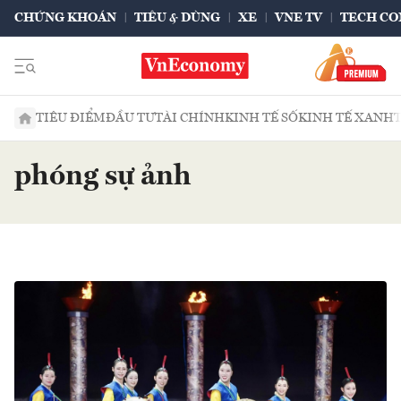
CHỨNG KHOÁN
TIÊU & DÙNG
XE
VNE TV
TECH CO
TIÊU ĐIỂM
ĐẦU TƯ
TÀI CHÍNH
KINH TẾ SỐ
KINH TẾ XANH
phóng sự ảnh