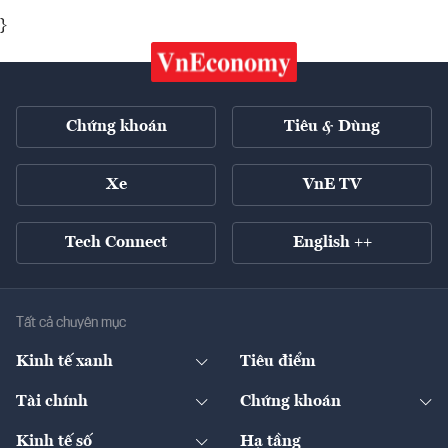
}
Chứng khoán
Tiêu & Dùng
Xe
VnE TV
Tech Connect
English ++
Tất cả chuyên mục
Kinh tế xanh
Tiêu điểm
Chuyển động xanh
Tài chính
Chứng khoán
Pháp lý
Ngân hàng
Doanh nghiệp niêm yết
Kinh tế số
Hạ tầng