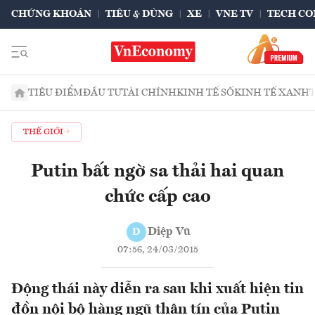
CHỨNG KHOÁN
TIÊU & DÙNG
XE
VNE TV
TECH CO
TIÊU ĐIỂM
ĐẦU TƯ
TÀI CHÍNH
KINH TẾ SỐ
KINH TẾ XANH
THẾ GIỚI
Putin bất ngờ sa thải hai quan
chức cấp cao
Diệp Vũ
D
07:56, 24/03/2015
Động thái này diễn ra sau khi xuất hiện tin
đồn nội bộ hàng ngũ thân tín của Putin