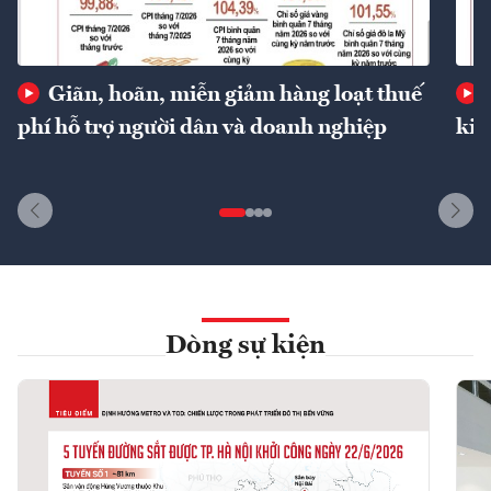
Giãn, hoãn, miễn giảm hàng loạt thuế
phí hỗ trợ người dân và doanh nghiệp
kin
Dòng sự kiện