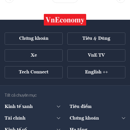
Chứng khoán
Tiêu & Dùng
Xe
VnE TV
Tech Connect
English ++
Tất cả chuyên mục
Kinh tế xanh
Tiêu điểm
Chuyển động xanh
Tài chính
Chứng khoán
Pháp lý
Ngân hàng
Doanh nghiệp niêm yết
Kinh tế số
Hạ tầng