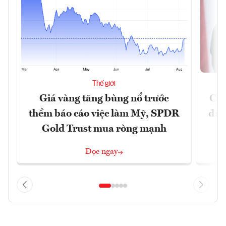
Thế giới
Giá vàng tăng bùng nổ trước
Chí
thềm báo cáo việc làm Mỹ, SPDR
đã 
Gold Trust mua ròng mạnh
Đọc ngay