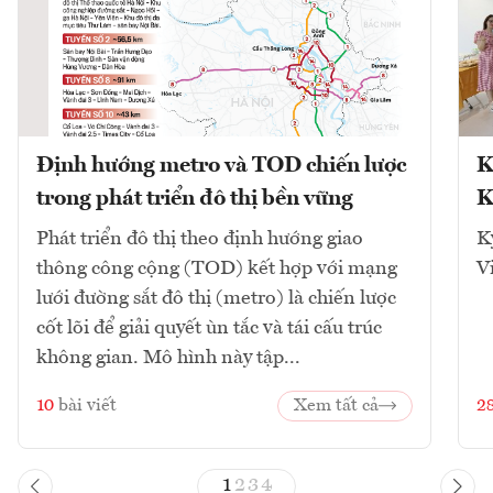
Định hướng metro và TOD chiến lược
K
trong phát triển đô thị bền vững
K
Phát triển đô thị theo định hướng giao
K
thông công cộng (TOD) kết hợp với mạng
V
lưới đường sắt đô thị (metro) là chiến lược
cốt lõi để giải quyết ùn tắc và tái cấu trúc
không gian. Mô hình này tập...
10
bài viết
Xem tất cả
2
1
2
3
4