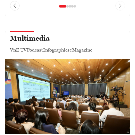
Multimedia
VnE TV
Podcast
Infographics
eMagazine