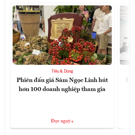
Tiêu & Dùng
Phiên đấu giá Sâm Ngọc Linh hút
Làm
hơn 100 doanh nghiệp tham gia
Đọc ngay