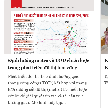
Định hướng metro và TOD chiến lược
K
trong phát triển đô thị bền vững
K
Phát triển đô thị theo định hướng giao
K
thông công cộng (TOD) kết hợp với mạng
V
lưới đường sắt đô thị (metro) là chiến lược
cốt lõi để giải quyết ùn tắc và tái cấu trúc
không gian. Mô hình này tập...