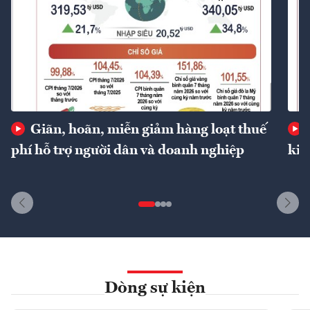
Giãn, hoãn, miễn giảm hàng loạt thuế
phí hỗ trợ người dân và doanh nghiệp
kin
Dòng sự kiện