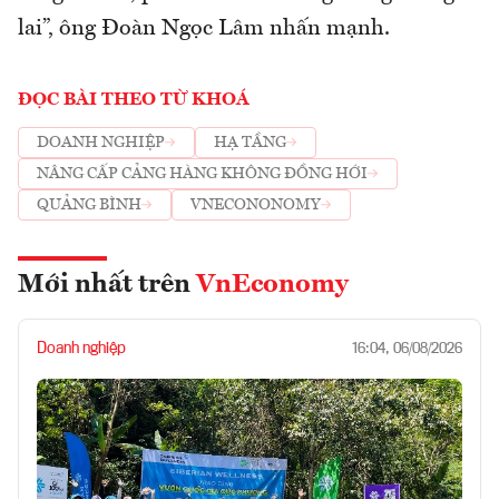
lai”, ông Đoàn Ngọc Lâm nhấn mạnh.
ĐỌC BÀI THEO TỪ KHOÁ
DOANH NGHIỆP
HẠ TẦNG
NÂNG CẤP CẢNG HÀNG KHÔNG ĐỒNG HỚI
QUẢNG BÌNH
VNECONONOMY
Mới nhất trên
VnEconomy
Doanh nghiệp
16:04, 06/08/2026