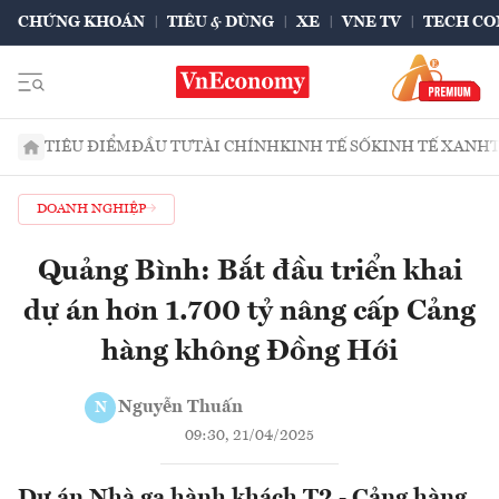
CHỨNG KHOÁN
TIÊU & DÙNG
XE
VNE TV
TECH CO
TIÊU ĐIỂM
ĐẦU TƯ
TÀI CHÍNH
KINH TẾ SỐ
KINH TẾ XANH
DOANH NGHIỆP
Quảng Bình: Bắt đầu triển khai
dự án hơn 1.700 tỷ nâng cấp Cảng
hàng không Đồng Hới
Nguyễn Thuấn
N
09:30, 21/04/2025
Dự án Nhà ga hành khách T2 - Cảng hàng