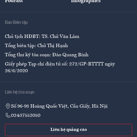
Podcast
Infographics
Giải trí
Y tế
Nhà
Ban Biên tập
Ẩm thực
Chủ tịch HĐBT: TS. Chử Văn Lâm
Tổng biên tập: Chử Thị Hạnh
Tổng thư ký tòa soạn: Đào Quang Bính
Giấy phép Tạp chí điện tử số: 272/GP-BTTTT ngày
26/6/2020
Liên hệ tòa soạn
Số 96-98 Hoàng Quốc Việt, Cầu Giấy, Hà Nội
02437552050
Liên hệ quảng cáo