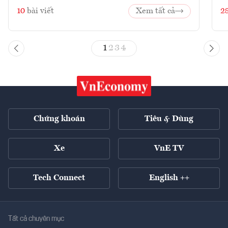
10
bài viết
Xem tất cả
2
1
2
3
4
Chứng khoán
Tiêu & Dùng
Xe
VnE TV
Tech Connect
English ++
Tất cả chuyên mục