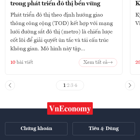
trong phát triển đô thị bền vững
K
Phát triển đô thị theo định hướng giao
K
thông công cộng (TOD) kết hợp với mạng
V
lưới đường sắt đô thị (metro) là chiến lược
cốt lõi để giải quyết ùn tắc và tái cấu trúc
không gian. Mô hình này tập...
10
bài viết
Xem tất cả
2
1
2
3
4
Chứng khoán
Tiêu & Dùng