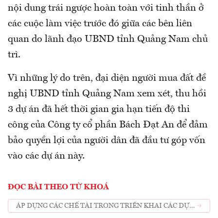
nội dung trái ngược hoàn toàn với tinh thần ở
các cuộc làm việc trước đó giữa các bên liên
quan do lãnh đạo UBND tỉnh Quảng Nam chủ
trì.
Vì những lý do trên, đại diện người mua đất đề
nghị UBND tỉnh Quảng Nam xem xét, thu hồi
3 dự án đã hết thời gian gia hạn tiến độ thi
công của Công ty cổ phần Bách Đạt An để đảm
bảo quyền lợi của người dân đã đầu tư góp vốn
vào các dự án này.
ĐỌC BÀI THEO TỪ KHOÁ
ÁP DỤNG CÁC CHẾ TÀI TRONG TRIỂN KHAI CÁC DỰ
ÁN BẤT ĐỘNG SẢN.