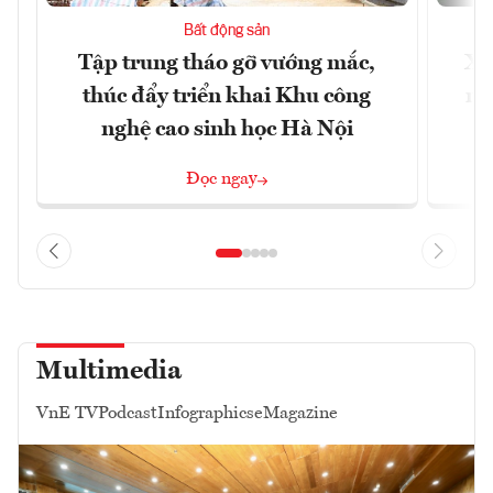
Bất động sản
Tập trung tháo gỡ vướng mắc,
Xâ
thúc đẩy triển khai Khu công
nâ
nghệ cao sinh học Hà Nội
Đọc ngay
Multimedia
VnE TV
Podcast
Infographics
eMagazine