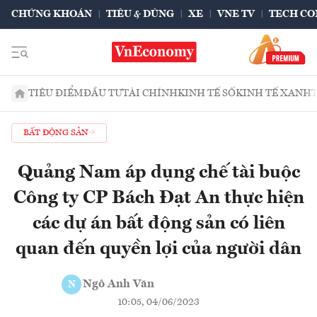
CHỨNG KHOÁN
TIÊU & DÙNG
XE
VNE TV
TECH CO
TIÊU ĐIỂM
ĐẦU TƯ
TÀI CHÍNH
KINH TẾ SỐ
KINH TẾ XANH
BẤT ĐỘNG SẢN
Quảng Nam áp dụng chế tài buộc
Công ty CP Bách Đạt An thực hiện
các dự án bất động sản có liên
quan đến quyền lợi của người dân
Ngô Anh Văn
N
10:05, 04/06/2023