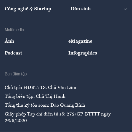
Cafe BĐS
Thị trường
Kinh doanh
Kết nối
Tạp chí kinh tế Việt Nam
eMagazine
Nhà đầu tư
Du lịch
Công nghệ & Startup
Dân sinh
Tư vấn
Nông sản
Doanh nhân
Tư vấn Tiêu & Dùng
Infographics
Hạ tầng
Sức khỏe
Khung pháp lý
Doanh nghiệp
Địa phương
Thị trường
Bảo hiểm
Multimedia
Sự kiện
Nhân lực
Ảnh
eMagazine
Đẹp +
An sinh
Podcast
Infographics
Giải trí
Y tế
Nhà
Ban Biên tập
Ẩm thực
Chủ tịch HĐBT: TS. Chử Văn Lâm
Tổng biên tập: Chử Thị Hạnh
Tổng thư ký tòa soạn: Đào Quang Bính
Giấy phép Tạp chí điện tử số: 272/GP-BTTTT ngày
26/6/2020