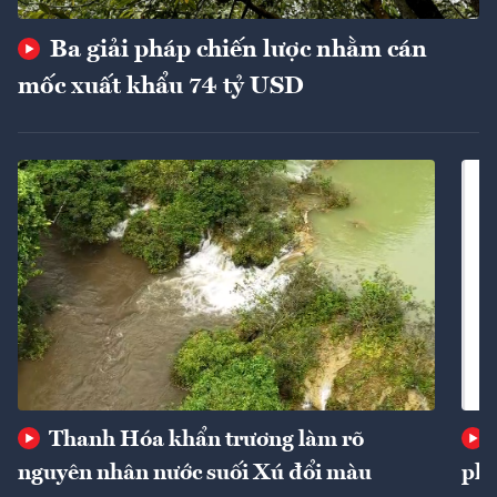
Ba giải pháp chiến lược nhằm cán
mốc xuất khẩu 74 tỷ USD
Thanh Hóa khẩn trương làm rõ
nguyên nhân nước suối Xú đổi màu
phí