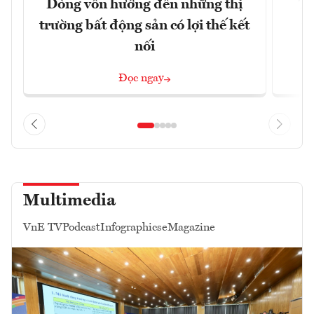
Dòng vốn hướng đến những thị
Tậ
trường bất động sản có lợi thế kết
t
nối
Đọc ngay
Multimedia
VnE TV
Podcast
Infographics
eMagazine