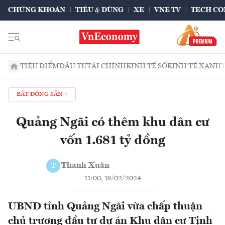
CHỨNG KHOÁN
TIÊU & DÙNG
XE
VNE TV
TECH CO
TIÊU ĐIỂM
ĐẦU TƯ
TÀI CHÍNH
KINH TẾ SỐ
KINH TẾ XANH
BẤT ĐỘNG SẢN
Quảng Ngãi có thêm khu dân cư
vốn 1.681 tỷ đồng
Thanh Xuân
T
11:00, 19/02/2024
UBND tỉnh Quảng Ngãi vừa chấp thuận
chủ trương đầu tư dự án Khu dân cư Tịnh