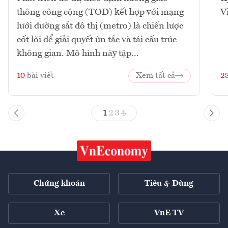
thông công cộng (TOD) kết hợp với mạng
V
lưới đường sắt đô thị (metro) là chiến lược
cốt lõi để giải quyết ùn tắc và tái cấu trúc
không gian. Mô hình này tập...
10
bài viết
Xem tất cả
2
1
2
3
4
Chứng khoán
Tiêu & Dùng
Xe
VnE TV