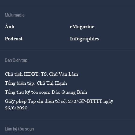
Hạ tầng
Sức khỏe
Khung pháp lý
Doanh nghiệp
Địa phương
Thị trường
Bảo hiểm
Multimedia
Sự kiện
Nhân lực
Ảnh
eMagazine
Đẹp +
An sinh
Podcast
Infographics
Giải trí
Y tế
Nhà
Ban Biên tập
Ẩm thực
Chủ tịch HĐBT: TS. Chử Văn Lâm
Tổng biên tập: Chử Thị Hạnh
Tổng thư ký tòa soạn: Đào Quang Bính
Giấy phép Tạp chí điện tử số: 272/GP-BTTTT ngày
26/6/2020
Liên hệ tòa soạn