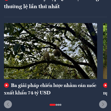
thường lệ lần thứ nhất
Ba giải pháp chiến lược nhằm cán mốc
xuất khẩu 74 tỷ USD
ngu