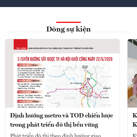
Dòng sự kiện
Định hướng metro và TOD chiến lược
K
trong phát triển đô thị bền vững
K
Phát triển đô thị theo định hướng giao
K