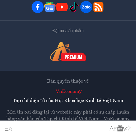
Đặt mua ấn phẩm
Bản quyền thuộc về
VnEconomy
Tạp chí điện tử của Hội Khoa học Kinh tế Việt Nam
Mọi tin bài đăng lại từ website này phải có sự chấp thuận
bằng văn bản của
Tạp chí Kinh tế Việt Nam - VnEconomy
Các trang liên kết ra ngoài sẽ được mở ra ở cửa sổ mới.