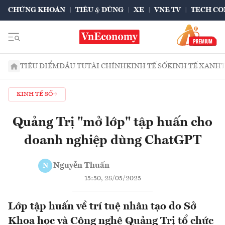
CHỨNG KHOÁN
TIÊU & DÙNG
XE
VNE TV
TECH CO
TIÊU ĐIỂM
ĐẦU TƯ
TÀI CHÍNH
KINH TẾ SỐ
KINH TẾ XANH
KINH TẾ SỐ
Quảng Trị "mở lớp" tập huấn cho
doanh nghiệp dùng ChatGPT
Nguyễn Thuấn
N
15:50, 28/05/2025
Lớp tập huấn về trí tuệ nhân tạo do Sở
Khoa học và Công nghệ Quảng Trị tổ chức