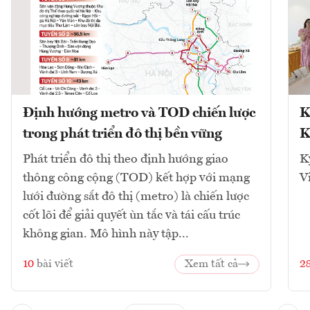
Định hướng metro và TOD chiến lược
K
trong phát triển đô thị bền vững
K
Phát triển đô thị theo định hướng giao
K
thông công cộng (TOD) kết hợp với mạng
V
lưới đường sắt đô thị (metro) là chiến lược
cốt lõi để giải quyết ùn tắc và tái cấu trúc
không gian. Mô hình này tập...
10
bài viết
Xem tất cả
2