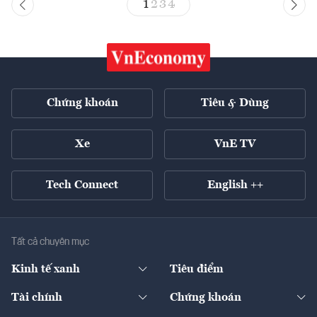
1
2
3
4
Chứng khoán
Tiêu & Dùng
Xe
VnE TV
Tech Connect
English ++
Tất cả chuyên mục
Kinh tế xanh
Tiêu điểm
Chuyển động xanh
Tài chính
Chứng khoán
Pháp lý