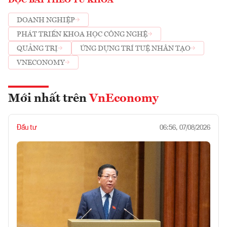
ĐỌC BÀI THEO TỪ KHOÁ
DOANH NGHIỆP
PHÁT TRIỂN KHOA HỌC CÔNG NGHỆ
QUẢNG TRỊ
ỨNG DỤNG TRÍ TUỆ NHÂN TẠO
VNECONOMY
Mới nhất trên
VnEconomy
Đầu tư
06:56, 07/08/2026