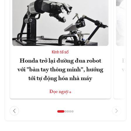
Kinh tế số
Honda trở lại đường đua robot
Đưa
với "bàn tay thông minh", hướng
vào
tới tự động hóa nhà máy
Đọc ngay