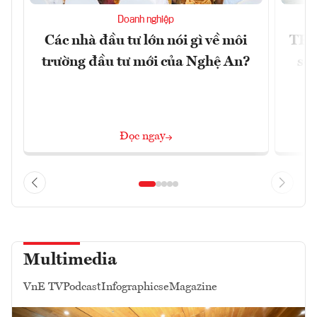
Doanh nghiệp
Các nhà đầu tư lớn nói gì về môi
TP.
trường đầu tư mới của Nghệ An?
soá
Đọc ngay
Multimedia
VnE TV
Podcast
Infographics
eMagazine