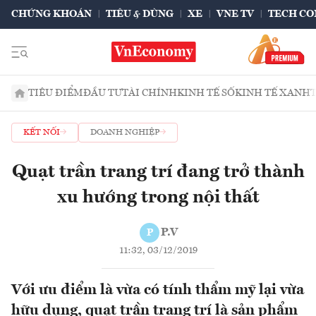
CHỨNG KHOÁN
TIÊU & DÙNG
XE
VNE TV
TECH CO
TIÊU ĐIỂM
ĐẦU TƯ
TÀI CHÍNH
KINH TẾ SỐ
KINH TẾ XANH
KẾT NỐI
DOANH NGHIỆP
Quạt trần trang trí đang trở thành
xu hướng trong nội thất
P.V
P
11:32, 03/12/2019
Với ưu điểm là vừa có tính thẩm mỹ lại vừa
hữu dụng, quạt trần trang trí là sản phẩm