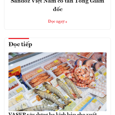
Sandoz Việt Nam có tân Tổng Giám
đốc
Đọc ngay
Đọc tiếp
VASEP xây dựng ba kịch bản cho xuất