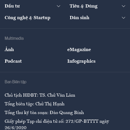
Chuyển động 24h
Đối thoại
The Guide
Video
Đầu tư
Tiêu & Dùng
Quản trị số
Cafe BĐS
Thị trường
Kinh doanh
Kết nối
Tạp chí kinh tế Việt Nam
eMagazine
Nhà đầu tư
Du lịch
Công nghệ & Startup
Dân sinh
Tư vấn
Nông sản
Doanh nhân
Tư vấn Tiêu & Dùng
Infographics
Hạ tầng
Sức khỏe
Khung pháp lý
Doanh nghiệp
Địa phương
Thị trường
Bảo hiểm
Multimedia
Sự kiện
Nhân lực
Ảnh
eMagazine
Đẹp +
An sinh
Podcast
Infographics
Giải trí
Y tế
Nhà
Ban Biên tập
Ẩm thực
Chủ tịch HĐBT: TS. Chử Văn Lâm
Tổng biên tập: Chử Thị Hạnh
Tổng thư ký tòa soạn: Đào Quang Bính
Giấy phép Tạp chí điện tử số: 272/GP-BTTTT ngày
26/6/2020