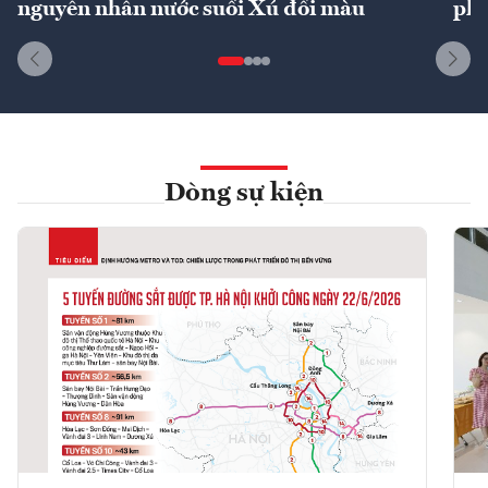
nguyên nhân nước suối Xú đổi màu
phí
Dòng sự kiện