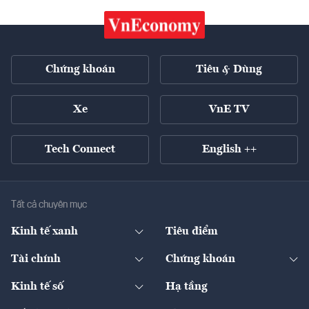
Chứng khoán
Tiêu & Dùng
Xe
VnE TV
Tech Connect
English ++
Tất cả chuyên mục
Kinh tế xanh
Tiêu điểm
Chuyển động xanh
Tài chính
Chứng khoán
Pháp lý
Ngân hàng
Doanh nghiệp niêm yết
Kinh tế số
Hạ tầng
Thương hiệu xanh
Thị trường vốn
Thị trường
Sản phẩm - Thị trường