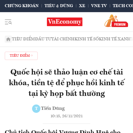
CHỨNG KHOÁN
TIÊU & DÙNG
XE
VNE TV
TECH CO
TIÊU ĐIỂM
ĐẦU TƯ
TÀI CHÍNH
KINH TẾ SỐ
KINH TẾ XANH
TIÊU ĐIỂM
Quốc hội sẽ thảo luận cơ chế tài
khóa, tiền tệ để phục hồi kinh tế
tại kỳ họp bất thường
Tiến Dũng
T
10:18, 26/11/2021
Chủ tịch Quốc hội Vương Đình Huệ cho