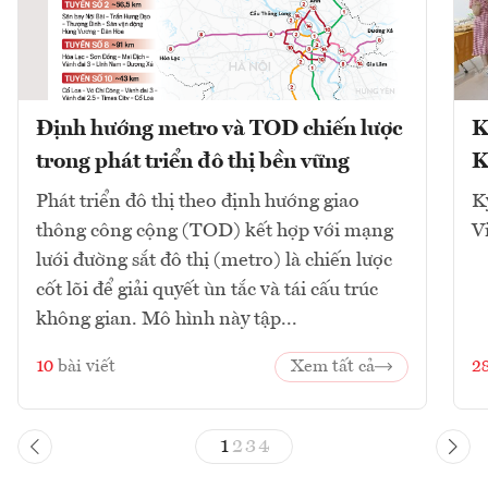
Định hướng metro và TOD chiến lược
K
trong phát triển đô thị bền vững
K
Phát triển đô thị theo định hướng giao
K
thông công cộng (TOD) kết hợp với mạng
V
lưới đường sắt đô thị (metro) là chiến lược
cốt lõi để giải quyết ùn tắc và tái cấu trúc
không gian. Mô hình này tập...
10
bài viết
Xem tất cả
2
1
2
3
4