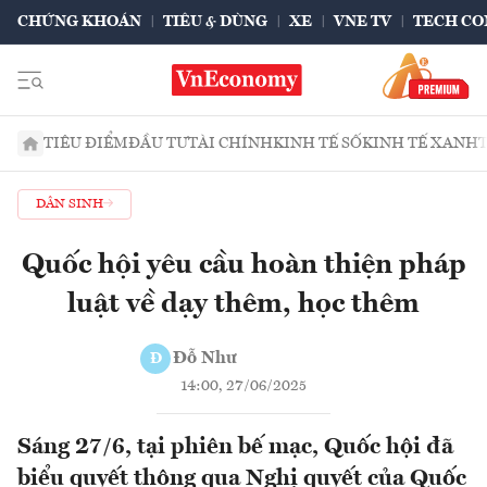
CHỨNG KHOÁN
TIÊU & DÙNG
XE
VNE TV
TECH CO
TIÊU ĐIỂM
ĐẦU TƯ
TÀI CHÍNH
KINH TẾ SỐ
KINH TẾ XANH
DÂN SINH
Quốc hội yêu cầu hoàn thiện pháp
luật về dạy thêm, học thêm
Đỗ Như
Đ
14:00, 27/06/2025
Sáng 27/6, tại phiên bế mạc, Quốc hội đã
biểu quyết thông qua Nghị quyết của Quốc