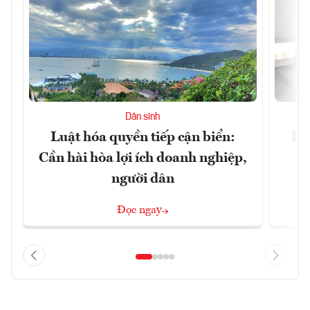
Dân sinh
Luật hóa quyền tiếp cận biển:
Hà
Cần hài hòa lợi ích doanh nghiệp,
n
người dân
Đọc ngay