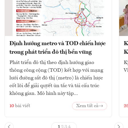
Định hướng metro và TOD chiến lược
K
trong phát triển đô thị bền vững
K
Phát triển đô thị theo định hướng giao
K
thông công cộng (TOD) kết hợp với mạng
V
lưới đường sắt đô thị (metro) là chiến lược
cốt lõi để giải quyết ùn tắc và tái cấu trúc
không gian. Mô hình này tập...
10
bài viết
Xem tất cả
2
1
2
3
4