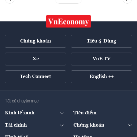
Chứng khoán
Tiêu & Dùng
Xe
VnE TV
Tech Connect
English ++
Tất cả chuyên mục
Kinh tế xanh
Tiêu điểm
Chuyển động xanh
Tài chính
Chứng khoán
Pháp lý
Ngân hàng
Doanh nghiệp niêm yết