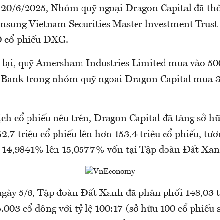
 20/6/2025, Nhóm quỹ ngoại Dragon Capital đã th
msung Vietnam Securities Master lnvestment Trust
0 cổ phiếu DXG.
 lại, quỹ Amersham Industries Limited mua vào 50
 Bank trong nhóm quỹ ngoại Dragon Capital mua 3
ịch cổ phiếu nêu trên, Dragon Capital đã tăng sở h
,7 triệu cổ phiếu lên hơn 153,4 triệu cổ phiếu, tươ
ừ 14,9841% lên 15,0577% vốn tại Tập đoàn Đất Xan
ngày 5/6, Tập đoàn Đất Xanh đã phân phối 148,03 t
003 cổ đông với tỷ lệ 100:17 (sở hữu 100 cổ phiếu