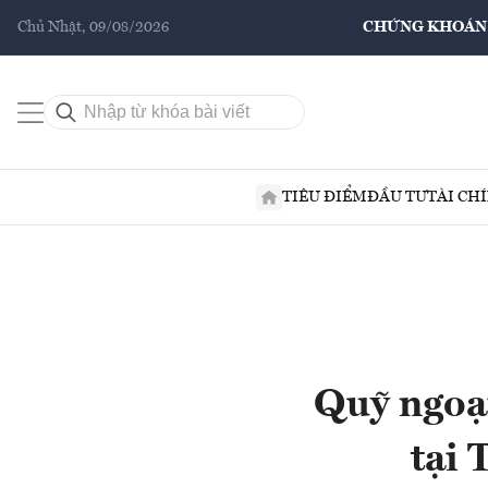
Chủ Nhật, 09/08/2026
CHỨNG KHOÁN
TIÊU ĐIỂM
ĐẦU TƯ
TÀI CH
Quỹ ngoại
tại