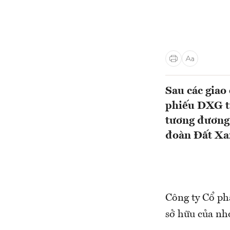
Sau các giao
phiếu DXG từ
tương đương 
đoàn Đất Xa
Công ty Cổ p
sở hữu của nh