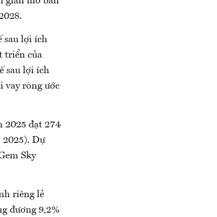
ời gian mở bán
–2028.
sau lợi ích
 triển của
 sau lợi ích
i vay ròng ước
m 2025 đạt 274
m 2025). Dự
i Gem Sky
h riêng lẻ
ơng đương 9,2%