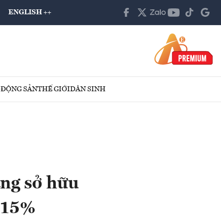
ENGLISH ++
 ĐỘNG SẢN
THẾ GIỚI
DÂN SINH
ăng sở hữu
 15%