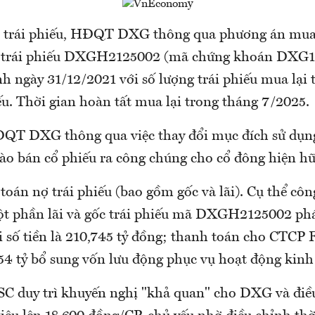
 trái phiếu, HĐQT DXG thông qua phương án mua 
ợ trái phiếu DXGH2125002 (mã chứng khoán DXG1
 ngày 31/12/2021 với số lượng trái phiếu mua lại t
ếu. Thời gian hoàn tất mua lại trong tháng 7/2025.
QT DXG thông qua việc thay đổi mục đích sử dụng
hào bán cổ phiếu ra công chúng cho cổ đông hiện hữ
toán nợ trái phiếu (bao gồm gốc và lãi). Cụ thể côn
t phần lãi và gốc trái phiếu mã DXGH2125002 ph
i số tiền là 210,745 tỷ đồng; thanh toán cho CTCP 
254 tỷ bổ sung vốn lưu động phục vụ hoạt động kin
SC duy trì khuyến nghị "khả quan" cho DXG và điề