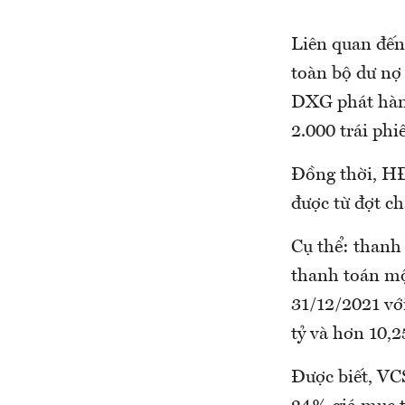
Liên quan đến
toàn bộ dư n
DXG phát hành
2.000 trái phi
Đồng thời, HĐ
được từ đợt c
Cụ thể: thanh 
thanh toán mộ
31/12/2021 vớ
tỷ và hơn 10,
Được biết, VC