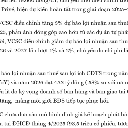
iêu lên 18.600 đồng/CP, chủ yếu nhờ điều chỉnh th
Privé, hiện dự kiến hoàn tất trong giai đoạn 2025
VCSC điều chỉnh tăng 3% dự báo lợi nhuận sau thuế 
, phản ánh đóng góp cao hơn từ các dự án tự phát
i, VCSC điều chỉnh giảm dự báo lợi nhuận sau thuế
 và 2027 lần lượt 1% và 2%, chủ yếu do chi phí lã
báo lợi nhuận sau thuế sau lợi ích CĐTS trong nă
YoY) và năm 2026 đạt 433 tỷ đồng ( 58% so với nă
ếu là do kỳ vọng doanh số bán hàng và bàn giao tạ
ăng, mảng môi giới BĐS tiếp tục phục hồi.
C chưa đưa vào mô hình định giá kế hoạch phát hàn
a tại ĐHCĐ tháng 4/2025 (93,5 triệu cổ phiếu, tư