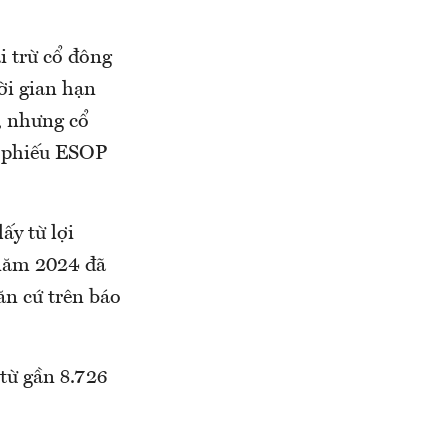
 trừ cổ đông
ời gian hạn
, nhưng cổ
ổ phiếu ESOP
ấy từ lợi
 năm 2024 đã
ăn cứ trên báo
từ gần 8.726