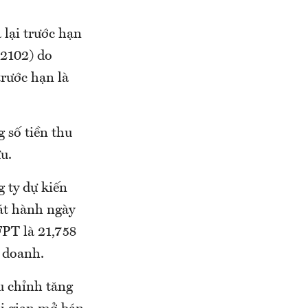
lại trước hạn
2102) do
rước hạn là
 số tiền thu
u.
g ty dự kiến
át hành ngày
FPT là 21,758
h doanh.
u chỉnh tăng