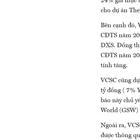
24% giá mục t
cho dự án The 
Bên cạnh đó, 
CĐTS năm 2025
DXS. Đồng thờ
CĐTS năm 2026
tính tăng.
VCSC cũng dự 
tỷ đồng ( 7% 
báo này chủ y
World (GSW) t
Ngoài ra, VCS
được thông qu