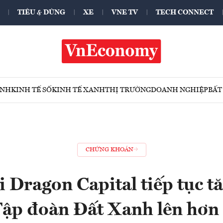
TIÊU & DÙNG
XE
VNE TV
TECH CONNECT
ÍNH
KINH TẾ SỐ
KINH TẾ XANH
THỊ TRƯỜNG
DOANH NGHIỆP
BẤT
CHỨNG KHOÁN
 Dragon Capital tiếp tục t
 Tập đoàn Đất Xanh lên hơn