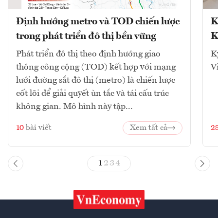
Định hướng metro và TOD chiến lược
K
trong phát triển đô thị bền vững
K
Phát triển đô thị theo định hướng giao
K
thông công cộng (TOD) kết hợp với mạng
V
lưới đường sắt đô thị (metro) là chiến lược
cốt lõi để giải quyết ùn tắc và tái cấu trúc
không gian. Mô hình này tập...
10
bài viết
Xem tất cả
2
1
2
3
4