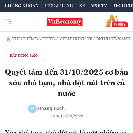
CHỨNG KHOÁN
TIÊU & DÙNG
XE
VNE TV
TECH CO
TIÊU ĐIỂM
ĐẦU TƯ
TÀI CHÍNH
KINH TẾ SỐ
KINH TẾ XANH
BẤT ĐỘNG SẢN
Quyết tâm đến 31/10/2025 cơ bản
xóa nhà tạm, nhà dột nát trên cả
nước
Hoàng Bách
H
16:15, 08/04/2025
Xóa nhà tạm, nhà dột nát là một nhiệm vụ