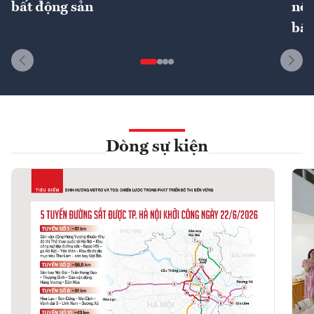
bất động sản
nôn
bất
Dòng sự kiện