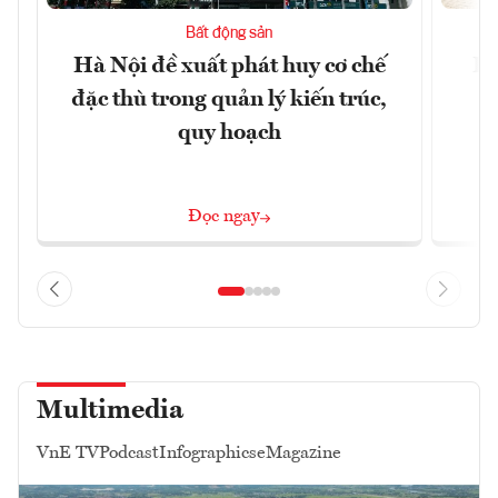
Bất động sản
Hà Nội đề xuất phát huy cơ chế
Hà
đặc thù trong quản lý kiến trúc,
p
quy hoạch
Đọc ngay
Multimedia
VnE TV
Podcast
Infographics
eMagazine