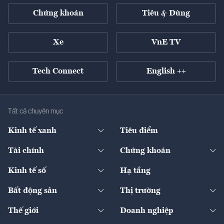
Chứng khoán
Tiêu & Dùng
Xe
VnE TV
Tech Connect
English ++
Tất cả chuyên mục
Kinh tế xanh
Tiêu điểm
Chuyển động xanh
Tài chính
Chứng khoán
Pháp lý
Ngân hàng
Doanh nghiệp niêm yết
Kinh tế số
Hạ tầng
Thương hiệu xanh
Thị trường vốn
Thị trường
Sản phẩm - Thị trường
Bất động sản
Thị trường
Diễn đàn
Thuế
Đầu tư
Tài sản số
Chính sách
Xuất nhập khẩu
Thế giới
Doanh nghiệp
Bảo hiểm
Quốc tế
Dịch vụ số
Thị trường
Khung pháp lý