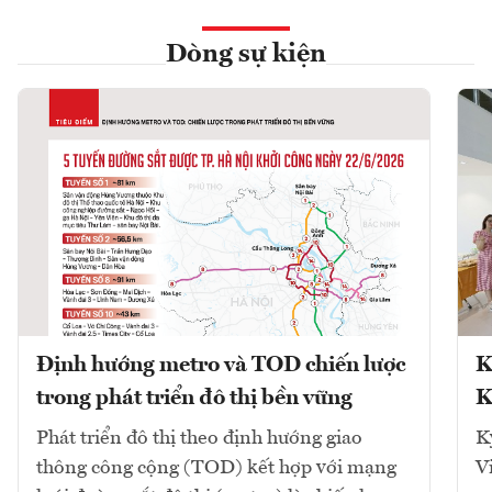
Dòng sự kiện
Định hướng metro và TOD chiến lược
K
trong phát triển đô thị bền vững
K
Phát triển đô thị theo định hướng giao
K
thông công cộng (TOD) kết hợp với mạng
V