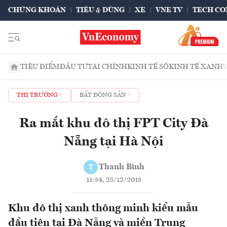
CHỨNG KHOÁN
TIÊU & DÙNG
XE
VNE TV
TECH CO
TIÊU ĐIỂM
ĐẦU TƯ
TÀI CHÍNH
KINH TẾ SỐ
KINH TẾ XANH
THỊ TRƯỜNG
BẤT ĐỘNG SẢN
Ra mắt khu đô thị FPT City Đà
Nẵng tại Hà Nội
Thanh Bình
T
11:54, 28/12/2015
Khu đô thị xanh thông minh kiểu mẫu
đầu tiên tại Đà Nẵng và miền Trung