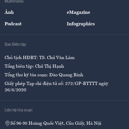
Multimedia
Sự kiện
Nhân lực
Ảnh
eMagazine
Đẹp +
An sinh
Podcast
Infographics
Giải trí
Y tế
Nhà
Ban Biên tập
Ẩm thực
Chủ tịch HĐBT: TS. Chử Văn Lâm
Tổng biên tập: Chử Thị Hạnh
Tổng thư ký tòa soạn: Đào Quang Bính
Giấy phép Tạp chí điện tử số: 272/GP-BTTTT ngày
26/6/2020
Liên hệ tòa soạn
Số 96-98 Hoàng Quốc Việt, Cầu Giấy, Hà Nội