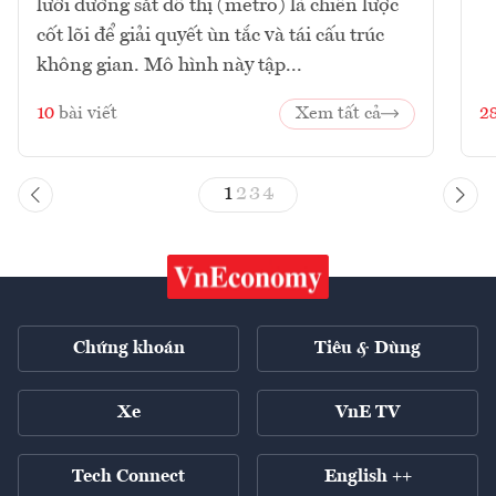
lưới đường sắt đô thị (metro) là chiến lược
cốt lõi để giải quyết ùn tắc và tái cấu trúc
không gian. Mô hình này tập...
10
bài viết
Xem tất cả
2
1
2
3
4
Chứng khoán
Tiêu & Dùng
Xe
VnE TV
Tech Connect
English ++