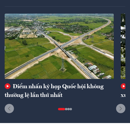
Điểm nhấn kỳ họp Quốc hội không
thường lệ lần thứ nhất
xuấ