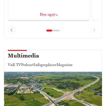
Đọc ngay
Multimedia
VnE TV
Podcast
Infographics
eMagazine